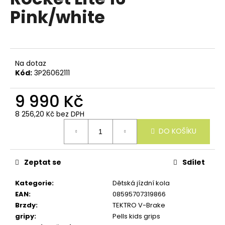
e
je
Pink/white
n
0,0
z
a
5
j
hvězdiček.
í
Na dotaz
t
Kód:
3P26062111
?
9 990 Kč
8 256,20 Kč bez DPH
Měrná
DO KOŠÍKU
cena:
HLEDAT
Zeptat se
Sdílet
D
Kategorie
:
Dětská jízdní kola
o
EAN
:
08595707319866
p
Brzdy
:
TEKTRO V-Brake
o
gripy
:
Pells kids grips
r