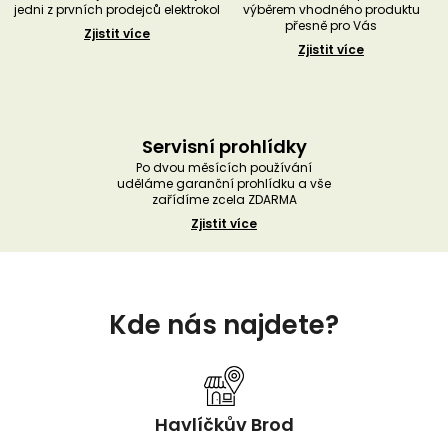
jedni z prvních prodejců elektrokol
výběrem vhodného produktu
přesně pro Vás
Zjistit více
Zjistit více
Servisní prohlídky
Po dvou měsících používání
uděláme garanční prohlídku a vše
zařídíme zcela ZDARMA
Zjistit více
Z
á
Kde nás najdete?
p
a
t
í
Havlíčkův Brod