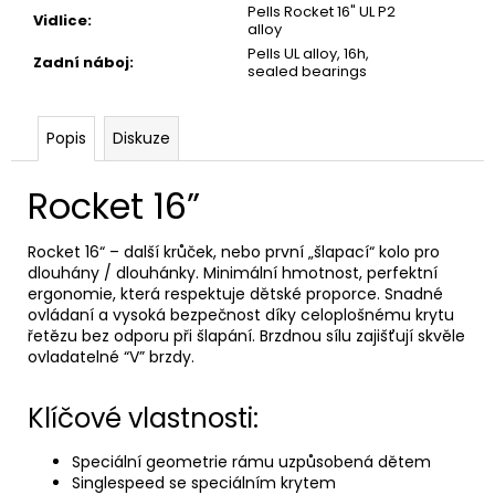
Pells Rocket 16" UL P2
Vidlice
:
alloy
Pells UL alloy, 16h,
Zadní náboj
:
sealed bearings
Popis
Diskuze
Rocket 16”
Rocket 16“ – další krůček, nebo první „šlapací“ kolo pro
dlouhány / dlouhánky. Minimální hmotnost, perfektní
ergonomie, která respektuje dětské proporce. Snadné
ovládaní a vysoká bezpečnost díky celoplošnému krytu
řetězu bez odporu při šlapání. Brzdnou sílu zajišťují skvěle
ovladatelné “V” brzdy.
Klíčové vlastnosti:
Speciální geometrie rámu uzpůsobená dětem
Singlespeed se speciálním krytem