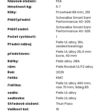
u
hlavové složení
:
FSA
č
Hmotnost kg
:
5.7
u
Kliky
:
Prowheel 89 mm, 25t
j
Schwalbe Smart Sam
e
Plášť přední
:
Performance 40-305
m
Schwalbe Smart Sam
e
Plášť zadní
:
Performance 40-305
Počet rychlostí
:
1
Pells UL alloy, 16h,
Přední náboj
:
sealed bearings
Pells UL alloy 25,4 mm
představec
:
bore, 40 mm
Ráfky
:
Pells alloy J18A
rám
:
Pells Rocket UL P2 alloy
Rok
:
2026
řetěz
:
KMC
Pells UL alloy 460 mm,
řídítka
:
rise 70 mm, 9deg BS
sedlo
:
Pells UL alloy
sedlovka
:
Pells UL alloy
Středové složení
:
Thun Paso
Velikost kol
:
16