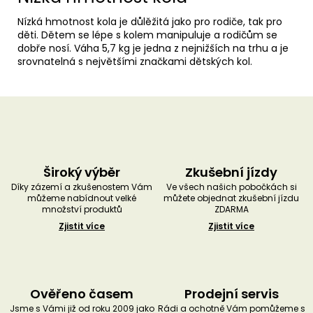
Nízká hmotnost kola je důlěžitá jako pro rodiče, tak pro
děti. Dětem se lépe s kolem manipuluje a rodičům se
dobře nosí. Váha 5,7 kg je jedna z nejnižších na trhu a je
srovnatelná s největšími značkami dětských kol.
Široký výběr
Zkušební jízdy
Díky zázemí a zkušenostem Vám
Ve všech našich pobočkách si
můžeme nabídnout velké
můžete objednat zkušební jízdu
množství produktů
ZDARMA
Zjistit více
Zjistit více
Ověřeno časem
Prodejní servis
Jsme s Vámi již od roku 2009 jako
Rádi a ochotně Vám pomůžeme s