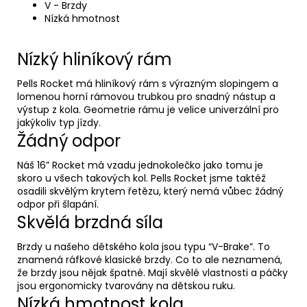
V - Brzdy
Nízká hmotnost
Nízký hliníkový rám
Pells Rocket má hliníkový rám s výrazným slopingem a
lomenou horní rámovou trubkou pro snadný nástup a
výstup z kola. Geometrie rámu je velice univerzální pro
jakýkoliv typ jízdy.
Žádný odpor
Náš 16” Rocket má vzadu jednokolečko jako tomu je
skoro u všech takových kol. Pells Rocket jsme taktéž
osadili skvělým krytem řetězu, který nemá vůbec žádný
odpor při šlapání.
Skvělá brzdná síla
Brzdy u našeho dětského kola jsou typu “V-Brake”. To
znamená ráfkové klasické brzdy. Co to ale neznamená,
že brzdy jsou nějak špatné. Mají skvělé vlastnosti a páčky
jsou ergonomicky tvarovány na dětskou ruku.
Nízká hmotnost kola