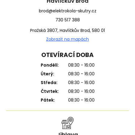
í
Havlíčkův Brod
brod@elektrokola-skutry.cz
730 517 388
Pražská 3807, Havlíčkův Brod, 580 01
Zobrazit na mapách
OTEVÍRACÍ DOBA
Pondělí:
08:30 - 16:00
Úterý:
08:30 - 16:00
Středa:
08:30 - 16:00
Čtvrtek:
08:30 - 16:00
Pátek:
08:30 - 16:00
Jihlava