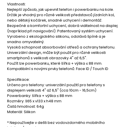
Vlastnosti:
Nejlepší způsob, jak upevnit telefon i powerbanku na kole.
Držák je vhodný pro různé velikosti představců jízdních kol,
nebo dětský kočárek, snadné uchycení i demontáž.
Bezpečné a komfortní uchycení, dobrá viditelnost na displej
(napríklad při navigování). Patentovaný systém uchycení.
Vyrobeno z ekologického silikonu, odolává špíně a je
snadno omyvatelný.
Vysoká schopnost absorbování otřesů a ochrany telefonu.
Univerzální design, může být použit pro různé velikosti
smartphonů s velikosti obrazovky 4" až 6,5".
Použít lze powerbanku, které šířka + výška ≤ 88 mm.
Kompatibilní s novými prvky telefonů: Face ID / Touch ID
Specifikace:
Určeno pro telefony: univerzální použití pro telefony s
displejem velikosti 4" až 6,5" (cca 10cm - 16,5cm)
Powerbanky: šířka + výška ≤ 88 mm
Rozměry: š65 x v133 x h48 mm
Čistá hmotnost: 64g
Materiál: Silikon
* Nepoužívejte v dešti bez vodovzdorného mobilního