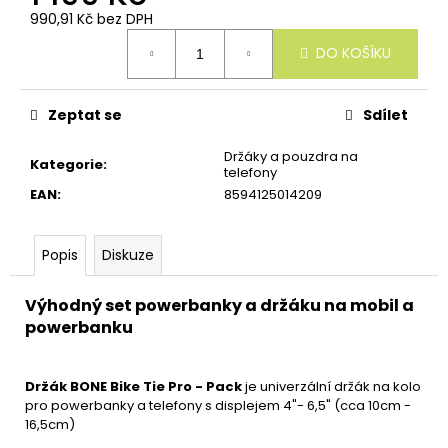
u
990,91 Kč bez DPH
č
Měrná
u
DO KOŠÍKU
cena:
j
e
m
Zeptat se
Sdílet
e
Držáky a pouzdra na
Kategorie
:
telefony
EAN
:
8594125014209
Popis
Diskuze
Výhodný set powerbanky a držáku na mobil a
powerbanku
Držák BONE Bike Tie Pro - Pack
je univerzální držák na kolo
pro powerbanky a telefony s displejem 4"- 6,5" (cca 10cm -
16,5cm)