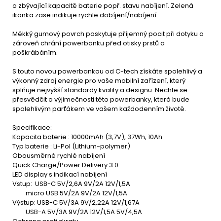
o zbývající kapacitě baterie popř. stavu nabíjení. Zelená
ikonka zase indikuje rychle dobíjení/nabíjení.
Měkký gumový povrch poskytuje příjemný pocit při dotyku a
zároveň chrání powerbanku před otisky prstů a
poškrábáním.
S touto novou powerbankou od C-tech získáte spolehlivý a
výkonný zdroj energie pro vaše mobilní zařízení, který
splňuje nejvyšší standardy kvality a designu. Nechte se
přesvědčit o výjimečnosti této powerbanky, která bude
spolehlivým parťákem ve vašem každodenním životě.
Specifikace:
Kapacita baterie : 10000mAh (3,7V), 37Wh, 10Ah
Typ baterie : Li-Pol (Lithium-polymer)
Obousměrné rychlé nabíjení
Quick Charge/Power Delivery 3.0
LED display s indikací nabíjení
Vstup: USB-C 5V/2,6A 9V/2A 12V/1,5A
micro USB 5V/2A 9V/2A 12V/1,5A
Výstup: USB-C 5V/3A 9V/2,22A 12V/1,67A
USB-A 5V/3A 9V/2A 12V/1,5A 5V/4,5A