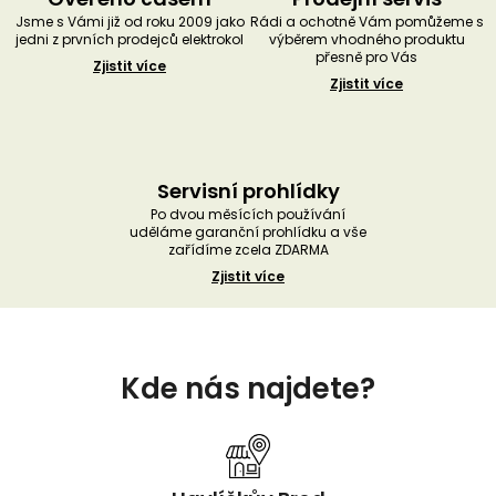
Jsme s Vámi již od roku 2009 jako
Rádi a ochotně Vám pomůžeme s
jedni z prvních prodejců elektrokol
výběrem vhodného produktu
přesně pro Vás
Zjistit více
Zjistit více
Servisní prohlídky
Po dvou měsících používání
uděláme garanční prohlídku a vše
zařídíme zcela ZDARMA
Zjistit více
Z
á
Kde nás najdete?
p
a
t