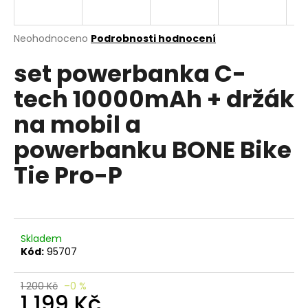
e
n
a
Průměrné
Neohodnoceno
Podrobnosti hodnocení
hodnocení
j
set powerbanka C-
produktu
í
je
tech 10000mAh + držák
0,0
t
z
?
na mobil a
5
hvězdiček.
powerbanku BONE Bike
Tie Pro-P
HLEDAT
Skladem
D
Kód:
95707
o
p
o
1 200 Kč
–0 %
1 199 Kč
r