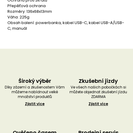
Ochrana proti zkratu
Přepěťová ochrana
Rozměry: 136x68x13mm
Váha: 225g
Obsah balení: powerbanka, kabel USB-C, kabel USB-A/USB-
C, manuál
Široký výběr
Zkušební jízdy
Díky zázemí a zkušenostem Vám
Ve všech našich pobočkách si
můžeme nabídnout velké
můžete objednat zkušební jízdu
množství produktů
ZDARMA
Zjistit více
Zjistit více
Ověřeno časem
Prodejní servis