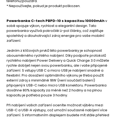
telefonu/pouzdra.
* Nepoužívejte, pokud je produkt poškozen.
Powerbanka C-tech PBPD-10 s kapacitou 10000mAh
v
sobě spojuje výkon, rychlost a elegantní design. Tato
powerbanka využívá pokročilé Li-pol články, což zajišťuje
spolehlivý a dlouhotrvající zdroj energie pro vaše mobilní
zařízení.
Jedním z klíčových prvků této powerbanky je schopnost
obousměrného rychlého nabíjení. Díky podpoře protokolů
rychlého nabíjení Power Delivery a Quick Charge 3.0 můžete
rychle dobíjet nejen svou powerbanku, ale i vaše připojené
zařízení. S vstupy USB C a micro USB je nabíjení snadné a
flexibilní. Pro dosažení optimálního výkonu je třeba použít
externí zdroj s minimálně 18W (není součástí balení)
připojený k USB-C nebo micro USB konektoru. Powerbanka
dosáhne 80% kapacity za méně než 2 hodiny a na plnou
kapacitu je potřeba pouze 3 hodiny.
Při nabíjení vašich zařízení oceníte možnost výběru mezi
USB-C a USB-A výstupy, což umožní současné nabíjení více
zařízení. S informativním displejem budete mít stále přehled