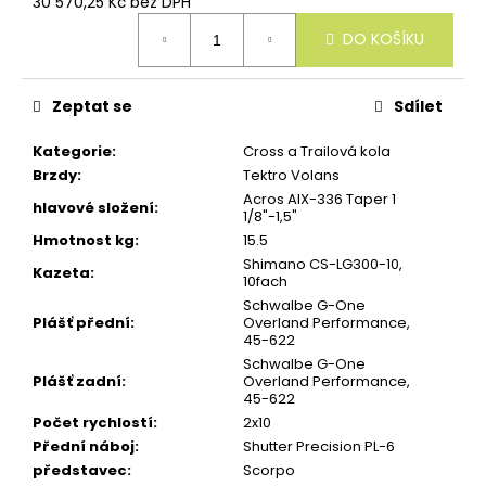
30 570,25 Kč bez DPH
u
Měrná
č
DO KOŠÍKU
cena:
u
j
e
m
Zeptat se
Sdílet
e
Kategorie
:
Cross a Trailová kola
Brzdy
:
Tektro Volans
Acros AIX-336 Taper 1
hlavové složení
:
1/8"-1,5"
Hmotnost kg
:
15.5
Shimano CS-LG300-10,
Kazeta
:
10fach
Schwalbe G-One
Plášť přední
:
Overland Performance,
45-622
Schwalbe G-One
Plášť zadní
:
Overland Performance,
45-622
Počet rychlostí
:
2x10
Přední náboj
:
Shutter Precision PL-6
představec
:
Scorpo