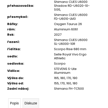
Shimano CUES U6000
přehazovačka
:
Shadow RD-U6020-10-
SGS,
Shimano CUES U6000
přesmykač
:
FD-U6010-LM3
Ráfky
:
Oxygen Taurus 26
rám
:
Aluminium 6061
Rok
:
2027
Shimano CUES U6000
řazení
:
SL-U6000-10R
řídítka
:
Scorpo Rise 680 mm
Selle Royal Vivo Ergo
sedlo
:
Athletic
sedlovka
:
Scorpo
STEVENS S-Lite
Vidlice
:
Aluminium
Výška do
:
165, 180, 170, 190
Výška od
:
155, 170, 160, 180
Zadní náboj
:
Shimano FH-TC500
Popis
Diskuze