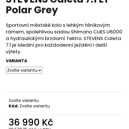
e
je
Polar Grey
n
0,0
z
a
5
j
hvězdiček.
Sportovní městské kolo s lehkým hliníkovým
í
rámem, spolehlivou sadou Shimano CUES U6000
a hydraulickými brzdami Tektro. STEVENS Caleta
t
7.1 je ideální pro každodenní ježdění i delší
?
výlety.
VARIANTA
HLEDAT
Zvolte variantu
D
Kód:
Zvolte variantu
o
p
36 990 Kč
o
r