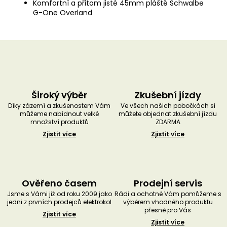
Komfortní a přitom jisté 45mm pláště Schwalbe
G-One Overland
Široký výběr
Zkušební jízdy
Díky zázemí a zkušenostem Vám
Ve všech našich pobočkách si
můžeme nabídnout velké
můžete objednat zkušební jízdu
množství produktů
ZDARMA
Zjistit více
Zjistit více
Ověřeno časem
Prodejní servis
Jsme s Vámi již od roku 2009 jako
Rádi a ochotně Vám pomůžeme s
jedni z prvních prodejců elektrokol
výběrem vhodného produktu
přesně pro Vás
Zjistit více
Zjistit více