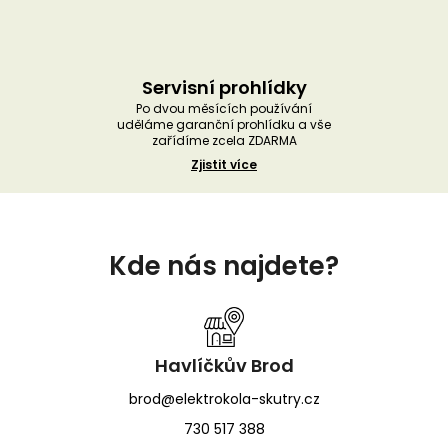
Servisní prohlídky
Po dvou měsících používání
uděláme garanční prohlídku a vše
zařídíme zcela ZDARMA
Zjistit více
Z
á
Kde nás najdete?
p
a
t
í
Havlíčkův Brod
brod@elektrokola-skutry.cz
730 517 388