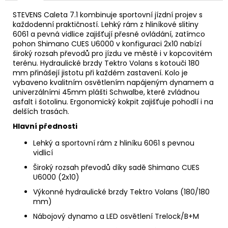
STEVENS Caleta 7.1 kombinuje sportovní jízdní projev s
každodenní praktičností. Lehký rám z hliníkové slitiny
6061 a pevná vidlice zajišťují přesné ovládání, zatímco
pohon Shimano CUES U6000 v konfiguraci 2x10 nabízí
široký rozsah převodů pro jízdu ve městě i v kopcovitém
terénu. Hydraulické brzdy Tektro Volans s kotouči 180
mm přinášejí jistotu při každém zastavení. Kolo je
vybaveno kvalitním osvětlením napájeným dynamem a
univerzálními 45mm plášti Schwalbe, které zvládnou
asfalt i šotolinu. Ergonomický kokpit zajišťuje pohodlí i na
delších trasách.
Hlavní přednosti
Lehký a sportovní rám z hliníku 6061 s pevnou
vidlicí
Široký rozsah převodů díky sadě Shimano CUES
U6000 (2x10)
Výkonné hydraulické brzdy Tektro Volans (180/180
mm)
Nábojový dynamo a LED osvětlení Trelock/B+M