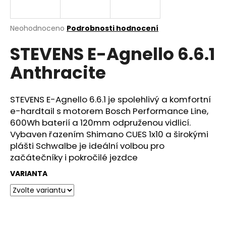
e
n
a
Průměrné
Neohodnoceno
Podrobnosti hodnocení
hodnocení
j
STEVENS E-Agnello 6.6.1
produktu
í
je
Anthracite
0,0
t
z
?
5
hvězdiček.
STEVENS E-Agnello 6.6.1 je spolehlivý a komfortní
e-hardtail s motorem Bosch Performance Line,
600Wh baterií a 120mm odpruženou vidlicí.
Vybaven řazením Shimano CUES 1x10 a širokými
HLEDAT
plášti Schwalbe je ideální volbou pro
začátečníky i pokročilé jezdce
VARIANTA
D
o
p
o
r