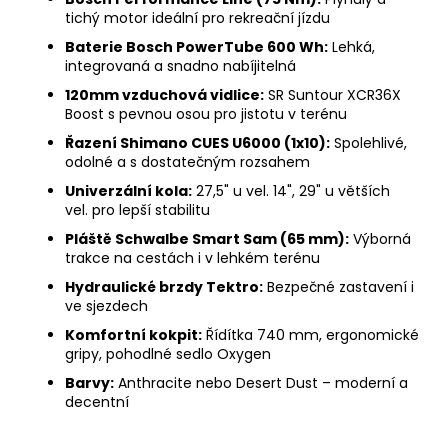
tichý motor ideální pro rekreační jízdu
Baterie Bosch PowerTube 600 Wh:
Lehká,
integrovaná a snadno nabíjitelná
120mm vzduchová vidlice:
SR Suntour XCR36X
Boost s pevnou osou pro jistotu v terénu
Řazení Shimano CUES U6000 (1x10):
Spolehlivé,
odolné a s dostatečným rozsahem
Univerzální kola:
27,5" u vel. 14", 29" u větších
vel. pro lepší stabilitu
Pláště Schwalbe Smart Sam (65 mm):
Výborná
trakce na cestách i v lehkém terénu
Hydraulické brzdy Tektro:
Bezpečné zastavení i
ve sjezdech
Komfortní kokpit:
Řídítka 740 mm, ergonomické
gripy, pohodlné sedlo Oxygen
Barvy:
Anthracite nebo Desert Dust – moderní a
decentní