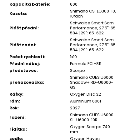
Kapacita baterie
:
600
Shimano CS-LG300-10,
Kazeta
:
10fach
Schwalbe Smart Sam
Plášť přední
:
Performance, 27.5": 65-
584 | 29": 65-622
Schwalbe Smart Sam
Plášť zadní
:
Performance, 27.5": 65-
584 | 29": 65-622
Počet rychlostí
:
1x10
Přední náboj
:
Formula FCL-811
představec
:
Scorpo
Shimano CUES U6000
přehazovačka
:
Shadow+ RD-U6000-
GS,
Ráfky
:
Oxygen Disc 32
rám
:
Aluminium 6061
Rok
:
2027
Shimano CUES U6000
řazení
:
SL-U6000-10R
Oxygen Scorpo 740
řídítka
:
mm
sedlo
:
Oxygen Havoc