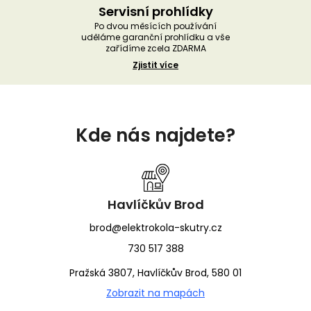
Servisní prohlídky
Po dvou měsících používání
uděláme garanční prohlídku a vše
zařídíme zcela ZDARMA
Zjistit více
Z
á
Kde nás najdete?
p
a
t
í
Havlíčkův Brod
brod@elektrokola-skutry.cz
730 517 388
Pražská 3807, Havlíčkův Brod, 580 01
Zobrazit na mapách