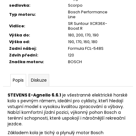
sedlovka
:
Scorpo
Bosch Performance
Typ motoru
:
Line
SR Suntour XCR36X-
Vidlice
:
Boost R
Výška do
:
180, 200, 170, 190
Výška od
:
190, 170, 160, 180
Zadní náboj
:
Formula FCL-548S
Zdvih přední
:
120
Značka motoru
:
BOSCH
Popis
Diskuze
STEVENS E-Agnello 6.6.1
je všestranné elektrické horské
kolo s pevným rámem, ideální pro cyklisty, kteří hledají
vstupní model s vysokou kvalitou zpracování a výbavy.
Nabízí komfortní jízdní pozici, výkonný pohon Bosch a
terénní schopnosti, které uspokojí i náročnější rekreační
jezdce.
Základem kola je tichý a plynulý motor Bosch