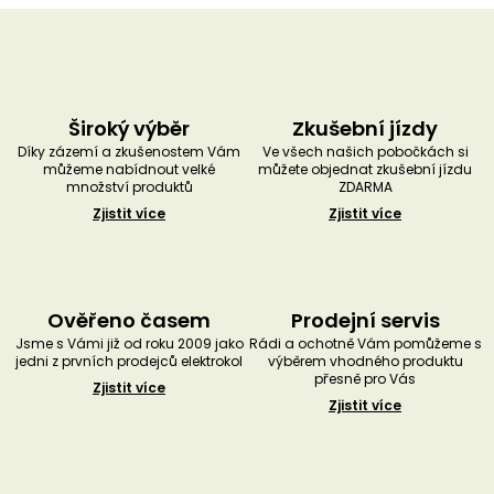
Široký výběr
Zkušební jízdy
Díky zázemí a zkušenostem Vám
Ve všech našich pobočkách si
můžeme nabídnout velké
můžete objednat zkušební jízdu
množství produktů
ZDARMA
Zjistit více
Zjistit více
Ověřeno časem
Prodejní servis
Jsme s Vámi již od roku 2009 jako
Rádi a ochotně Vám pomůžeme s
jedni z prvních prodejců elektrokol
výběrem vhodného produktu
přesně pro Vás
Zjistit více
Zjistit více