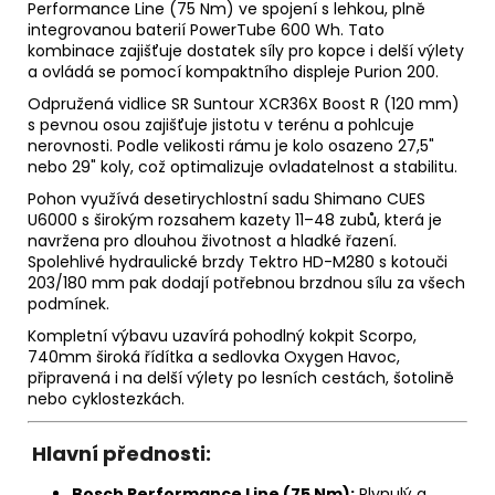
Performance Line (75 Nm) ve spojení s lehkou, plně
integrovanou baterií PowerTube 600 Wh. Tato
kombinace zajišťuje dostatek síly pro kopce i delší výlety
a ovládá se pomocí kompaktního displeje Purion 200.
Odpružená vidlice SR Suntour XCR36X Boost R (120 mm)
s pevnou osou zajišťuje jistotu v terénu a pohlcuje
nerovnosti. Podle velikosti rámu je kolo osazeno 27,5"
nebo 29" koly, což optimalizuje ovladatelnost a stabilitu.
Pohon využívá desetirychlostní sadu Shimano CUES
U6000 s širokým rozsahem kazety 11–48 zubů, která je
navržena pro dlouhou životnost a hladké řazení.
Spolehlivé hydraulické brzdy Tektro HD-M280 s kotouči
203/180 mm pak dodají potřebnou brzdnou sílu za všech
podmínek.
Kompletní výbavu uzavírá pohodlný kokpit Scorpo,
740mm široká řídítka a sedlovka Oxygen Havoc,
připravená i na delší výlety po lesních cestách, šotolině
nebo cyklostezkách.
Hlavní přednosti:
Bosch Performance Line (75 Nm):
Plynulý a