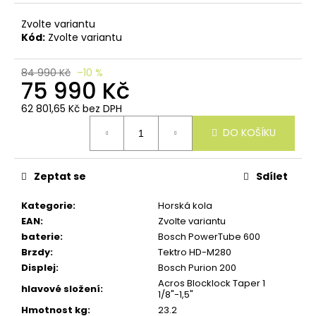
u
č
Zvolte variantu
u
Kód:
Zvolte variantu
j
e
m
84 990 Kč
–10 %
75 990 Kč
e
62 801,65 Kč bez DPH
Měrná
DO KOŠÍKU
cena:
Zeptat se
Sdílet
Kategorie
:
Horská kola
EAN
:
Zvolte variantu
baterie
:
Bosch PowerTube 600
Brzdy
:
Tektro HD-M280
Displej
:
Bosch Purion 200
Acros Blocklock Taper 1
hlavové složení
:
1/8"-1,5"
Hmotnost kg
:
23.2