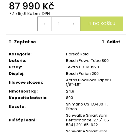
u
87 990 Kč
č
u
72 719,01 Kč bez DPH
j
Měrná
e
DO KOŠÍKU
cena:
m
e
Zeptat se
Sdílet
Kategorie
:
Horská kola
baterie
:
Bosch PowerTube 800
Brzdy
:
Tektro HD-M3520
Displej
:
Bosch Purion 200
Acros Blocklock Taper 1
hlavové složení
:
1/8"-1,5"
Hmotnost kg
:
24.8
Kapacita baterie
:
800
Shimano CS-LG400-11,
Kazeta
:
11fach
Schwalbe Smart Sam
Plášť přední
:
Performance, 27.5": 65-
584 | 29": 65-622
Schwalbe Smart Sam