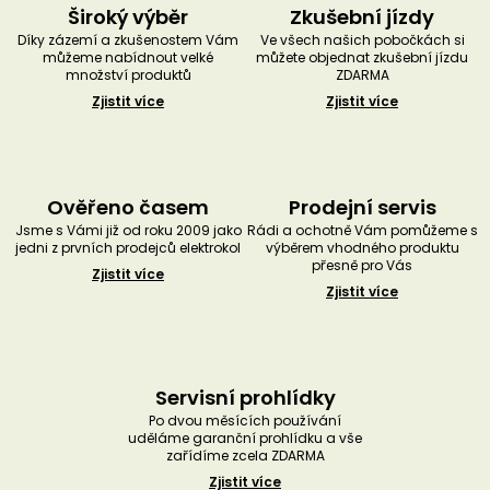
Široký výběr
Zkušební jízdy
Díky zázemí a zkušenostem Vám
Ve všech našich pobočkách si
můžeme nabídnout velké
můžete objednat zkušební jízdu
množství produktů
ZDARMA
Zjistit více
Zjistit více
Ověřeno časem
Prodejní servis
Jsme s Vámi již od roku 2009 jako
Rádi a ochotně Vám pomůžeme s
jedni z prvních prodejců elektrokol
výběrem vhodného produktu
přesně pro Vás
Zjistit více
Zjistit více
Servisní prohlídky
Po dvou měsících používání
uděláme garanční prohlídku a vše
zařídíme zcela ZDARMA
Zjistit více