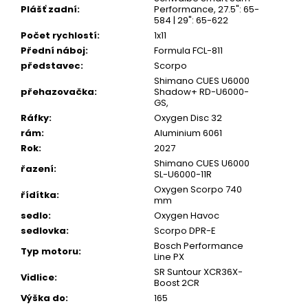
Plášť zadní
:
Performance, 27.5": 65-
584 | 29": 65-622
Počet rychlostí
:
1x11
Přední náboj
:
Formula FCL-811
představec
:
Scorpo
Shimano CUES U6000
přehazovačka
:
Shadow+ RD-U6000-
GS,
Ráfky
:
Oxygen Disc 32
rám
:
Aluminium 6061
Rok
:
2027
Shimano CUES U6000
řazení
:
SL-U6000-11R
Oxygen Scorpo 740
řídítka
:
mm
sedlo
:
Oxygen Havoc
sedlovka
:
Scorpo DPR-E
Bosch Performance
Typ motoru
:
Line PX
SR Suntour XCR36X-
Vidlice
:
Boost 2CR
Výška do
:
165