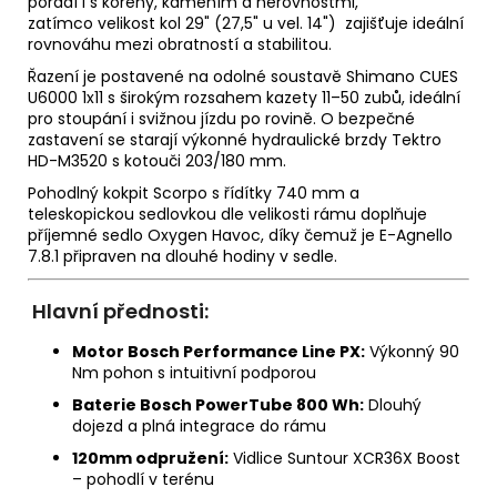
poradí i s kořeny, kamením a nerovnostmi,
zatímco velikost kol 29" (27,5" u vel. 14") zajišťuje ideální
rovnováhu mezi obratností a stabilitou.
Řazení je postavené na odolné soustavě Shimano CUES
U6000 1x11 s širokým rozsahem kazety 11–50 zubů, ideální
pro stoupání i svižnou jízdu po rovině. O bezpečné
zastavení se starají výkonné hydraulické brzdy Tektro
HD-M3520 s kotouči 203/180 mm.
Pohodlný kokpit Scorpo s řídítky 740 mm a
teleskopickou sedlovkou dle velikosti rámu doplňuje
příjemné sedlo Oxygen Havoc, díky čemuž je E-Agnello
7.8.1 připraven na dlouhé hodiny v sedle.
Hlavní přednosti:
Motor Bosch Performance Line PX:
Výkonný 90
Nm pohon s intuitivní podporou
Baterie Bosch PowerTube 800 Wh:
Dlouhý
dojezd a plná integrace do rámu
120mm odpružení:
Vidlice Suntour XCR36X Boost
– pohodlí v terénu