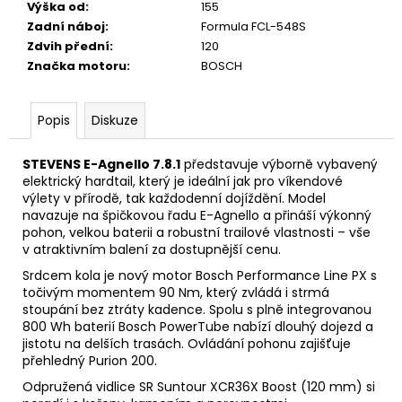
Výška od
:
155
Zadní náboj
:
Formula FCL-548S
Zdvih přední
:
120
Značka motoru
:
BOSCH
Popis
Diskuze
STEVENS E-Agnello 7.8.1
představuje výborně vybavený
elektrický hardtail, který je ideální jak pro víkendové
výlety v přírodě, tak každodenní dojíždění. Model
navazuje na špičkovou řadu E-Agnello a přináší výkonný
pohon, velkou baterii a robustní trailové vlastnosti – vše
v atraktivním balení za dostupnější cenu.
Srdcem kola je nový motor Bosch Performance Line PX s
točivým momentem 90 Nm, který zvládá i strmá
stoupání bez ztráty kadence. Spolu s plně integrovanou
800 Wh baterií Bosch PowerTube nabízí dlouhý dojezd a
jistotu na delších trasách. Ovládání pohonu zajišťuje
přehledný Purion 200.
Odpružená vidlice SR Suntour XCR36X Boost (120 mm) si