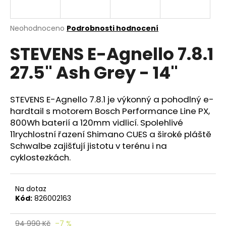
e
n
a
Průměrné
Neohodnoceno
Podrobnosti hodnocení
hodnocení
j
STEVENS E-Agnello 7.8.1
produktu
í
je
27.5" Ash Grey - 14"
0,0
t
z
?
5
hvězdiček.
STEVENS E-Agnello 7.8.1 je výkonný a pohodlný e-
hardtail s motorem Bosch Performance Line PX,
800Wh baterií a 120mm vidlicí. Spolehlivé
11rychlostní řazení Shimano CUES a široké pláště
HLEDAT
Schwalbe zajišťují jistotu v terénu i na
cyklostezkách.
D
Na dotaz
o
Kód:
826002163
p
o
r
94 990 Kč
–7 %