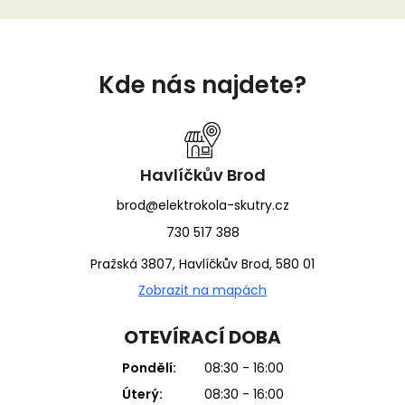
Z
á
Kde nás najdete?
p
a
t
í
Havlíčkův Brod
brod@elektrokola-skutry.cz
730 517 388
Pražská 3807, Havlíčkův Brod, 580 01
Zobrazit na mapách
OTEVÍRACÍ DOBA
Pondělí:
08:30 - 16:00
Úterý:
08:30 - 16:00