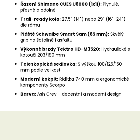
Řazení Shimano CUES U6000 (1x11):
Plynulé,
přesné a odolné
Trail-ready kola:
27,5" (14") nebo 29" (16"–24")
dle rámu
Pláště Schwalbe Smart Sam (65 mm):
Skvělý
grip na šotolině i asfaltu
Výkonné brzdy Tektro HD-M3520:
Hydraulické s
kotouči 203/180 mm
Teleskopická sedlovka:
S výškou 100/125/150
mm podle velikosti
Moderní kokpit:
Řídítka 740 mm a ergonomické
komponenty Scorpo
Barva:
Ash Grey – decentní a moderní design