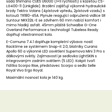
sada Shimano CUES U6000 (1×11 rychlostí) s kazetou CS-
LG400-11 (Linkglide). Brzdění zajišťují výkonné hydraulické
brzdy Tektro Volans (4pístové vpředu, 2pístové vzadu) s
kotouči TR180-45A. Plynule reagující odpružená vidlice SR
Suntour NRX32IL-E se zdvihem 60 mm nabízí komfort i
mimo hladký asfalt. 45mm pláště Schwalbe G-One
Overland Performance s technologií Tubeless Ready
doplňují všestrannost kola.
E-Comuna 7.4.1 doplňuje kompletní výbava: nosič
Racktime se systémem Snap-it 2.0, blatníky Curana
Apollo 60 a výkonné LED osvětlení Supernova Mini 3 Pro s
dálkovými světly. Zajímavostí je sedlovka LightSKIN s
integrovaným zadním světlem (5 LED). Kokpit tvoří
řídítka Scorpo Rise, představec Scorpo a sedlo Selle
Royal Vivo Ergo Royal.
Maximální nosnost kola je 140 kg.