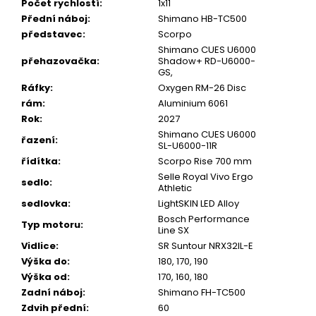
Počet rychlostí
:
1x11
Přední náboj
:
Shimano HB-TC500
představec
:
Scorpo
Shimano CUES U6000
přehazovačka
:
Shadow+ RD-U6000-
GS,
Ráfky
:
Oxygen RM-26 Disc
rám
:
Aluminium 6061
Rok
:
2027
Shimano CUES U6000
řazení
:
SL-U6000-11R
řídítka
:
Scorpo Rise 700 mm
Selle Royal Vivo Ergo
sedlo
:
Athletic
sedlovka
:
LightSKIN LED Alloy
Bosch Performance
Typ motoru
:
Line SX
Vidlice
:
SR Suntour NRX32IL-E
Výška do
:
180, 170, 190
Výška od
:
170, 160, 180
Zadní náboj
:
Shimano FH-TC500
Zdvih přední
:
60