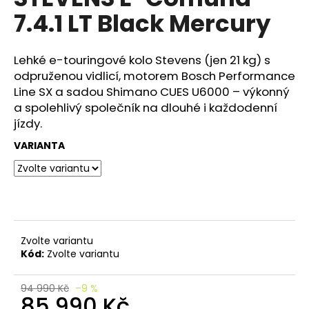
e
je
7.4.1 LT Black Mercury
n
0,0
z
a
5
j
hvězdiček.
Lehké e-touringové kolo Stevens (jen 21 kg) s
í
odpruženou vidlicí, motorem Bosch Performance
Line SX a sadou Shimano CUES U6000 – výkonný
t
a spolehlivý společník na dlouhé i každodenní
?
jízdy.
VARIANTA
HLEDAT
Zvolte variantu
D
Kód:
Zvolte variantu
o
p
o
94 990 Kč
–9 %
85 990 Kč
r