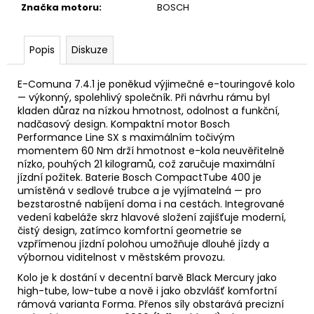
Značka motoru
:
BOSCH
Popis
Diskuze
E-Comuna 7.4.1 je poněkud výjimečné e-touringové kolo
— výkonný, spolehlivý společník. Při návrhu rámu byl
kladen důraz na nízkou hmotnost, odolnost a funkční,
nadčasový design. Kompaktní motor Bosch
Performance Line SX s maximálním točivým
momentem 60 Nm drží hmotnost e-kola neuvěřitelně
nízko, pouhých 21 kilogramů, což zaručuje maximální
jízdní požitek. Baterie Bosch CompactTube 400 je
umístěná v sedlové trubce a je vyjímatelná — pro
bezstarostné nabíjení doma i na cestách. Integrované
vedení kabeláže skrz hlavové složení zajišťuje moderní,
čistý design, zatímco komfortní geometrie se
vzpřímenou jízdní polohou umožňuje dlouhé jízdy a
výbornou viditelnost v městském provozu.
Kolo je k dostání v decentní barvě Black Mercury jako
high-tube, low-tube a nově i jako obzvlášť komfortní
rámová varianta Forma. Přenos síly obstarává precizní