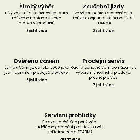
Široký výběr
Zkušební jízdy
Díky zázemí a zkušenostem Vám
Ve všech našich pobočkách si
můžeme nabídnout velké
můžete objednat zkušební jízdu
množství produktů
ZDARMA
Zjistit více
Zjistit více
Ověřeno časem
Prodejní servis
Jsme s Vámi již od roku 2009 jako
Rádi a ochotně Vám pomůžeme s
jedni z prvních prodejců elektrokol
výběrem vhodného produktu
přesně pro Vás
Zjistit více
Zjistit více
Servisní prohlídky
Po dvou měsících používání
uděláme garanční prohlídku a vše
zařídíme zcela ZDARMA
Zjistit více