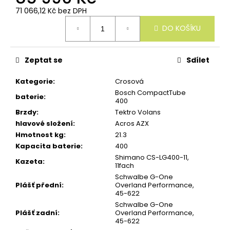
u
71 066,12 Kč bez DPH
č
Měrná
u
DO KOŠÍKU
cena:
j
e
m
e
Zeptat se
Sdílet
Kategorie
:
Crosová
Bosch CompactTube
baterie
:
400
Brzdy
:
Tektro Volans
hlavové složení
:
Acros AZX
Hmotnost kg
:
21.3
Kapacita baterie
:
400
Shimano CS-LG400-11,
Kazeta
:
11fach
Schwalbe G-One
Plášť přední
:
Overland Performance,
45-622
Schwalbe G-One
Plášť zadní
:
Overland Performance,
45-622