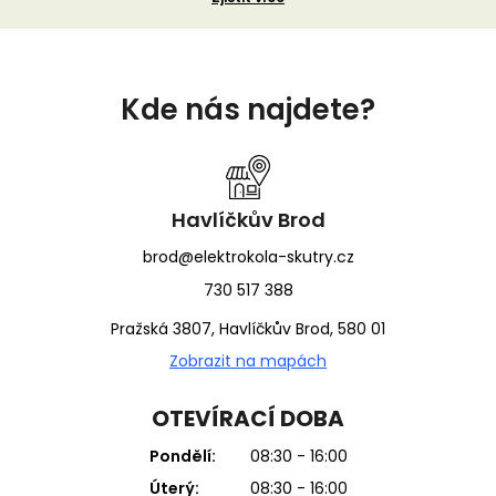
Z
á
Kde nás najdete?
p
a
t
í
Havlíčkův Brod
brod@elektrokola-skutry.cz
730 517 388
Pražská 3807, Havlíčkův Brod, 580 01
Zobrazit na mapách
OTEVÍRACÍ DOBA
Pondělí:
08:30 - 16:00
Úterý:
08:30 - 16:00