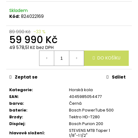
u
č
Skladem
u
Kód:
824022169
j
e
m
89 990 Kč
–33 %
59 990 Kč
e
49 578,51 Kč bez DPH
Měrná
DO KOŠÍKU
cena:
Zeptat se
Sdílet
Kategorie
:
Horská kola
EAN
:
4045985054477
barva
:
Černá
baterie
:
Bosch PowerTube 500
Brzdy
:
Tektro HD-T280
Displej
:
Bosch Purion 200
STEVENS MTB Taper 1
hlavové složení
:
1/8"-1 1/2"