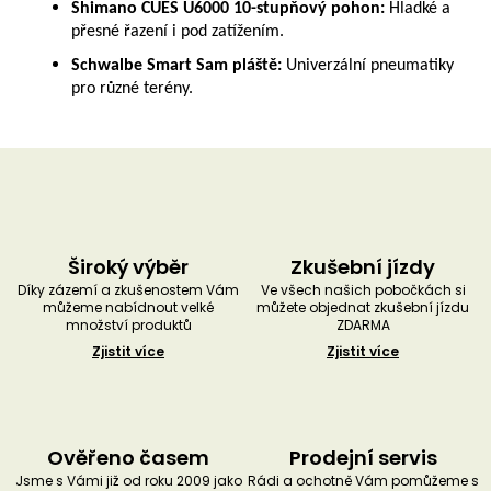
Shimano CUES U6000 10-stupňový pohon:
Hladké a
přesné řazení i pod zatížením.
Schwalbe Smart Sam pláště:
Univerzální pneumatiky
pro různé terény.
Široký výběr
Zkušební jízdy
Díky zázemí a zkušenostem Vám
Ve všech našich pobočkách si
můžeme nabídnout velké
můžete objednat zkušební jízdu
množství produktů
ZDARMA
Zjistit více
Zjistit více
Ověřeno časem
Prodejní servis
Jsme s Vámi již od roku 2009 jako
Rádi a ochotně Vám pomůžeme s