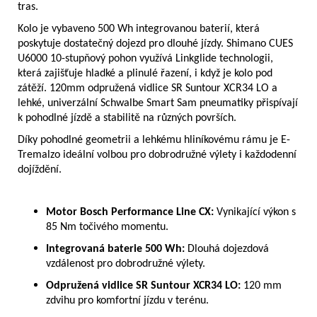
tras.
Kolo je vybaveno 500 Wh integrovanou baterií, která
poskytuje dostatečný dojezd pro dlouhé jízdy. Shimano CUES
U6000 10-stupňový pohon využívá Linkglide technologii,
která zajišťuje hladké a plinulé řazení, i když je kolo pod
zátěží. 120mm odpružená vidlice SR Suntour XCR34 LO a
lehké, univerzální Schwalbe Smart Sam pneumatiky přispívají
k pohodlné jízdě a stabilitě na různých površích.
Díky pohodlné geometrii a lehkému hliníkovému rámu je E-
Tremalzo ideální volbou pro dobrodružné výlety i každodenní
dojíždění.
Motor Bosch Performance Line CX:
Vynikající výkon s
85 Nm točivého momentu.
Integrovaná baterie 500 Wh:
Dlouhá dojezdová
vzdálenost pro dobrodružné výlety.
Odpružená vidlice SR Suntour XCR34 LO:
120 mm
zdvihu pro komfortní jízdu v terénu.