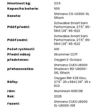
Hmotnost kg
:
23.5
Kapacita baterie
:
500
Shimano CS-LG300-10,
Kazeta
:
10fach
Schwalbe Smart Sam
Plášť přední
:
Performance, 27.5": 65-
584 | 29": 65-622
Schwalbe Smart Sam
Plášť zadní
:
Performance, 27.5": 65-
584 | 29": 65-622
Počet rychlostí
:
1x10
Přední náboj
:
Strummer CLTP
představec
:
Oxygen E-Scorpo
Shimano CUES U6000
přehazovačka
:
Shadow+ RD-U6000-
GS, 10fach
Oxygen RM-E25 Disc,
Ráfky
:
27.5": 25 x 584 | 29": 25 x
622
rám
:
Aluminium 6061 DB
Rok
:
2025
Shimano CUES U6000
řazení
:
SL-U6000-10R