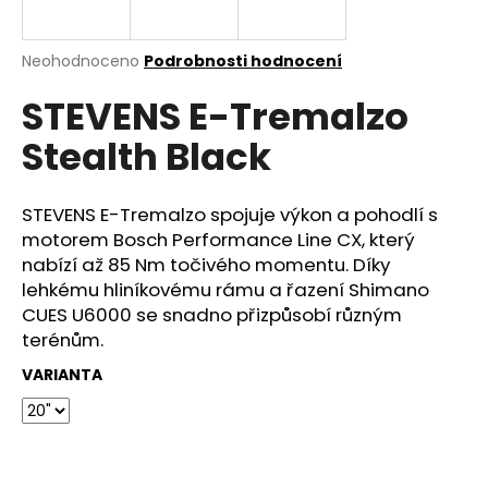
e
n
a
Průměrné
Neohodnoceno
Podrobnosti hodnocení
hodnocení
j
STEVENS E-Tremalzo
produktu
í
je
Stealth Black
0,0
t
z
?
5
hvězdiček.
STEVENS E-Tremalzo spojuje výkon a pohodlí s
motorem Bosch Performance Line CX, který
nabízí až 85 Nm točivého momentu. Díky
lehkému hliníkovému rámu a řazení Shimano
HLEDAT
CUES U6000 se snadno přizpůsobí různým
terénům.
VARIANTA
D
o
p
o
r