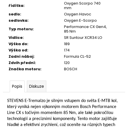
Oxygen Scorpo 740
řídítka
:
mm
sedlo
:
Oxygen Havoc
sedlovka
:
Oxygen E-Scorpo
Performance CX Gen4,
Typ motoru
:
85 Nm
Vidlice
:
SR Suntour XCR34 LO
Výška do
:
189
Výška od
:
174
Zadní náboj
:
Formula CL-52
Zdvih přední
:
120
Značka motoru
:
BOSCH
Popis
Diskuze
STEVENS E-Tremalzo je silným vstupem do světa E-MTB kol,
který vyniká nejen výkonným motorem Bosch Performance
Line CX s točivým momentem 85 Nm, ale také pokročilou
technologií a precizními komponenty. Tento motor zajišťuje
hladké a efektivní zrychlení, což oceníte na různých typech