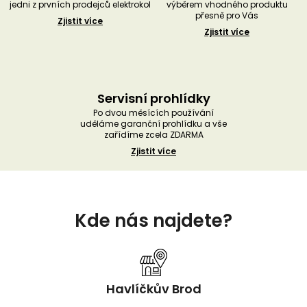
jedni z prvních prodejců elektrokol
výběrem vhodného produktu
přesně pro Vás
Zjistit více
Zjistit více
Servisní prohlídky
Po dvou měsících používání
uděláme garanční prohlídku a vše
zařídíme zcela ZDARMA
Zjistit více
Z
á
Kde nás najdete?
p
a
t
í
Havlíčkův Brod