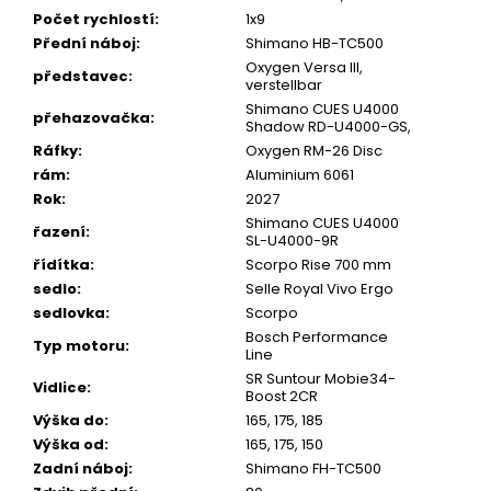
Počet rychlostí
:
1x9
Přední náboj
:
Shimano HB-TC500
Oxygen Versa III,
představec
:
verstellbar
Shimano CUES U4000
přehazovačka
:
Shadow RD-U4000-GS,
Ráfky
:
Oxygen RM-26 Disc
rám
:
Aluminium 6061
Rok
:
2027
Shimano CUES U4000
řazení
:
SL-U4000-9R
řídítka
:
Scorpo Rise 700 mm
sedlo
:
Selle Royal Vivo Ergo
sedlovka
:
Scorpo
Bosch Performance
Typ motoru
:
Line
SR Suntour Mobie34-
Vidlice
:
Boost 2CR
Výška do
:
165, 175, 185
Výška od
:
165, 175, 150
Zadní náboj
:
Shimano FH-TC500