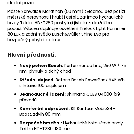
ideální pozici.
Pláště Schwalbe Marathon (50 mm) zvládnou bez potíží
městské nerovnosti i hrubší asfalt, zatímco hydraulické
brzdy Tektro HD-T280 poskytují jistotu za každého
počasí. Výbavu doplňuje osvětlení Trelock Light Hammer
80 Lux a zadní světlo Busch&Müller Shine Evo pro
bezpečný pohyb i za tmy.
Hlavní přednosti:
Nový pohon Bosch:
Performance Line, 250 W / 75
Nm, plynulý a tichý chod
Střední dojezd:
Baterie Bosch PowerPack 545 Wh
s Intuvia 100 displejem
Jednoduché řazení:
Shimano CUES U4000, 1x9
převodů
Komfortní odpružení:
SR Suntour Mobie34-
Boost, zdvih 80 mm
Bezpečné brzdění:
Hydraulické kotoučové brzdy
Tektro HD-T280, 180 mm