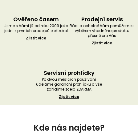
Ověřeno časem
Prodejní servis
Jsme s Vámi již od roku 2009 jako
Rádi a ochotně Vám pomůžeme s
jedni z prvních prodejců elektrokol
výběrem vhodného produktu
přesně pro Vás
Zjistit více
Zjistit více
Servisní prohlídky
Po dvou měsících používání
uděláme garanční prohlídku a vše
zařídíme zcela ZDARMA
Zjistit více
Z
á
Kde nás najdete?
p