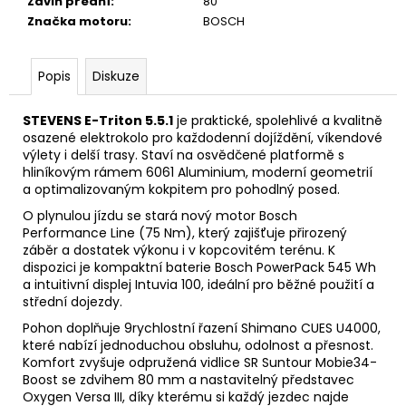
Zdvih přední
:
80
Značka motoru
:
BOSCH
Popis
Diskuze
STEVENS E-Triton 5.5.1
je praktické, spolehlivé a kvalitně
osazené elektrokolo pro každodenní dojíždění, víkendové
výlety i delší trasy. Staví na osvědčené platformě s
hliníkovým rámem 6061 Aluminium, moderní geometrií
a optimalizovaným kokpitem pro pohodlný posed.
O plynulou jízdu se stará nový motor Bosch
Performance Line (75 Nm), který zajišťuje přirozený
záběr a dostatek výkonu i v kopcovitém terénu. K
dispozici je kompaktní baterie Bosch PowerPack 545 Wh
a intuitivní displej Intuvia 100, ideální pro běžné použití a
střední dojezdy.
Pohon doplňuje 9rychlostní řazení Shimano CUES U4000,
které nabízí jednoduchou obsluhu, odolnost a přesnost.
Komfort zvyšuje odpružená vidlice SR Suntour Mobie34-
Boost se zdvihem 80 mm a nastavitelný představec
Oxygen Versa III, díky kterému si každý jezdec najde