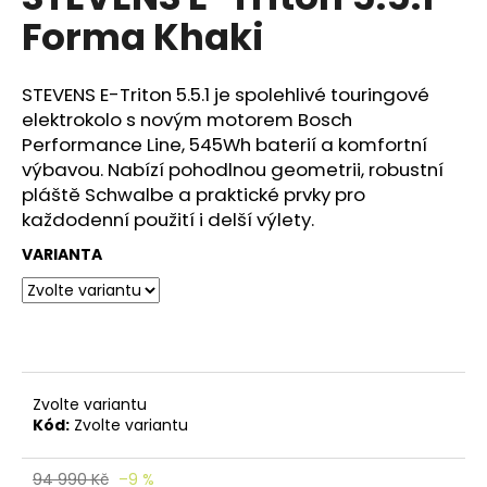
e
je
Forma Khaki
n
0,0
z
a
5
j
hvězdiček.
STEVENS E-Triton 5.5.1 je spolehlivé touringové
í
elektrokolo s novým motorem Bosch
Performance Line, 545Wh baterií a komfortní
t
výbavou. Nabízí pohodlnou geometrii, robustní
?
pláště Schwalbe a praktické prvky pro
každodenní použití i delší výlety.
VARIANTA
HLEDAT
D
Zvolte variantu
o
Kód:
Zvolte variantu
p
o
r
94 990 Kč
–9 %