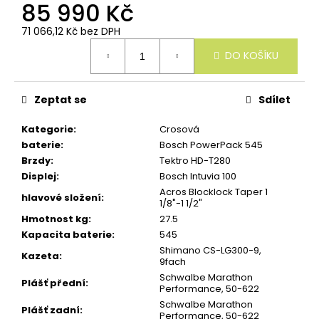
u
85 990 Kč
č
u
71 066,12 Kč bez DPH
j
Měrná
e
DO KOŠÍKU
cena:
m
e
Zeptat se
Sdílet
Kategorie
:
Crosová
baterie
:
Bosch PowerPack 545
Brzdy
:
Tektro HD-T280
Displej
:
Bosch Intuvia 100
Acros Blocklock Taper 1
hlavové složení
:
1/8"-1 1/2"
Hmotnost kg
:
27.5
Kapacita baterie
:
545
Shimano CS-LG300-9,
Kazeta
:
9fach
Schwalbe Marathon
Plášť přední
:
Performance, 50-622
Schwalbe Marathon
Plášť zadní
:
Performance, 50-622