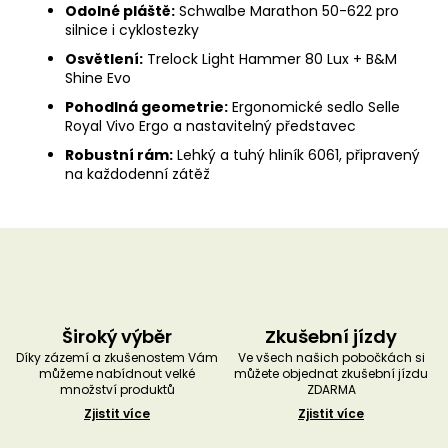
Odolné pláště:
Schwalbe Marathon 50-622 pro
silnice i cyklostezky
Osvětlení:
Trelock Light Hammer 80 Lux + B&M
Shine Evo
Pohodlná geometrie:
Ergonomické sedlo Selle
Royal Vivo Ergo a nastavitelný představec
Robustní rám:
Lehký a tuhý hliník 6061, připravený
na každodenní zátěž
Široký výběr
Zkušební jízdy
Díky zázemí a zkušenostem Vám
Ve všech našich pobočkách si
můžeme nabídnout velké
můžete objednat zkušební jízdu
množství produktů
ZDARMA
Zjistit více
Zjistit více