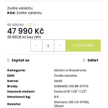
u
č
Zvolte variantu
u
Kód:
Zvolte variantu
j
e
m
65 990 Kč
–27 %
47 990 Kč
e
39 661,16 Kč bez DPH
Měrná
DO KOŠÍKU
cena:
Zeptat se
Sdílet
Kategorie
:
Silniční a Gravel kola
EAN
:
Zvolte variantu
barva
:
šedá
Brzdy
:
SHIMANO 105 BR-R7170
hlavové složení
:
Deda DCR 1 1/8"-1 1/2"
Hmotnost kg
:
8.6
Shimano 105 CS-R7100,
Kazeta
:
12fach