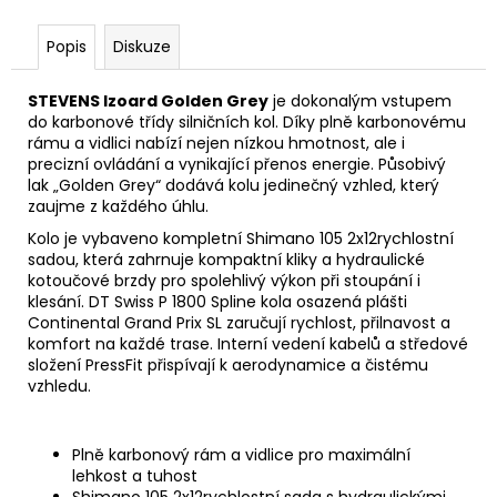
Popis
Diskuze
STEVENS Izoard Golden Grey
je dokonalým vstupem
do karbonové třídy silničních kol. Díky plně karbonovému
rámu a vidlici nabízí nejen nízkou hmotnost, ale i
precizní ovládání a vynikající přenos energie. Působivý
lak „Golden Grey“ dodává kolu jedinečný vzhled, který
zaujme z každého úhlu.
Kolo je vybaveno kompletní Shimano 105 2x12rychlostní
sadou, která zahrnuje kompaktní kliky a hydraulické
kotoučové brzdy pro spolehlivý výkon při stoupání i
klesání. DT Swiss P 1800 Spline kola osazená plášti
Continental Grand Prix SL zaručují rychlost, přilnavost a
komfort na každé trase. Interní vedení kabelů a středové
složení PressFit přispívají k aerodynamice a čistému
vzhledu.
Plně karbonový rám a vidlice pro maximální
lehkost a tuhost
Shimano 105 2x12rychlostní sada s hydraulickými