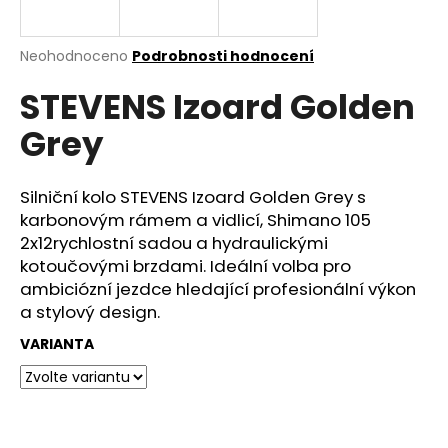
e
n
a
Průměrné
Neohodnoceno
Podrobnosti hodnocení
hodnocení
j
STEVENS Izoard Golden
produktu
í
je
Grey
0,0
t
z
?
5
hvězdiček.
Silniční kolo STEVENS Izoard Golden Grey s
karbonovým rámem a vidlicí, Shimano 105
2x12rychlostní sadou a hydraulickými
kotoučovými brzdami. Ideální volba pro
HLEDAT
ambiciózní jezdce hledající profesionální výkon
a stylový design.
VARIANTA
D
o
p
o
r