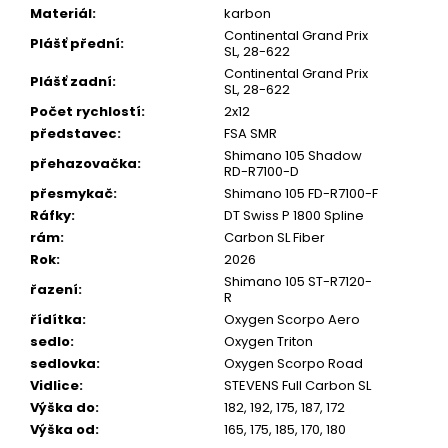
Materiál
:
karbon
Continental Grand Prix
Plášť přední
:
SL, 28-622
Continental Grand Prix
Plášť zadní
:
SL, 28-622
Počet rychlostí
:
2x12
představec
:
FSA SMR
Shimano 105 Shadow
přehazovačka
:
RD-R7100-D
přesmykač
:
Shimano 105 FD-R7100-F
Ráfky
:
DT Swiss P 1800 Spline
rám
:
Carbon SL Fiber
Rok
:
2026
Shimano 105 ST-R7120-
řazení
:
R
řídítka
:
Oxygen Scorpo Aero
sedlo
:
Oxygen Triton
sedlovka
:
Oxygen Scorpo Road
Vidlice
:
STEVENS Full Carbon SL
Výška do
:
182, 192, 175, 187, 172
Výška od
:
165, 175, 185, 170, 180