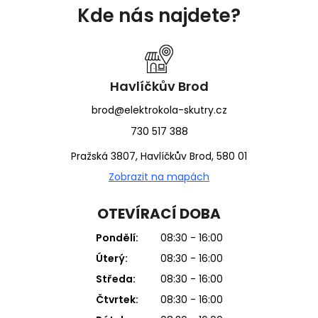
á
Kde nás najdete?
p
a
t
í
Havlíčkův Brod
brod@elektrokola-skutry.cz
730 517 388
Pražská 3807, Havlíčkův Brod, 580 01
Zobrazit na mapách
OTEVÍRACÍ DOBA
Pondělí:
08:30 - 16:00
Úterý:
08:30 - 16:00
Středa:
08:30 - 16:00
Čtvrtek:
08:30 - 16:00