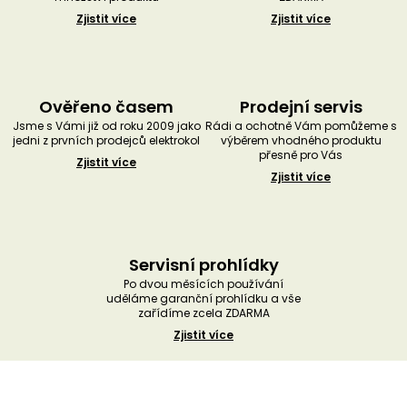
Zjistit více
Zjistit více
Ověřeno časem
Prodejní servis
Jsme s Vámi již od roku 2009 jako
Rádi a ochotně Vám pomůžeme s
jedni z prvních prodejců elektrokol
výběrem vhodného produktu
přesně pro Vás
Zjistit více
Zjistit více
Servisní prohlídky
Po dvou měsících používání
uděláme garanční prohlídku a vše
zařídíme zcela ZDARMA
Zjistit více
Z