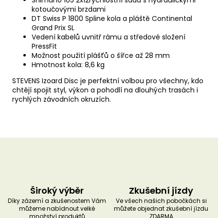
kotoučovými brzdami
DT Swiss P 1800 Spline kola a pláště Continental
Grand Prix SL
Vedení kabelů uvnitř rámu a středové složení
PressFit
Možnost použití plášťů o šířce až 28 mm
Hmotnost kola: 8,6 kg
STEVENS Izoard Disc je perfektní volbou pro všechny, kdo
chtějí spojit styl, výkon a pohodlí na dlouhých trasách i
rychlých závodních okruzích.
Široký výběr
Zkušební jízdy
Díky zázemí a zkušenostem Vám
Ve všech našich pobočkách si
můžeme nabídnout velké
můžete objednat zkušební jízdu
množství produktů
ZDARMA