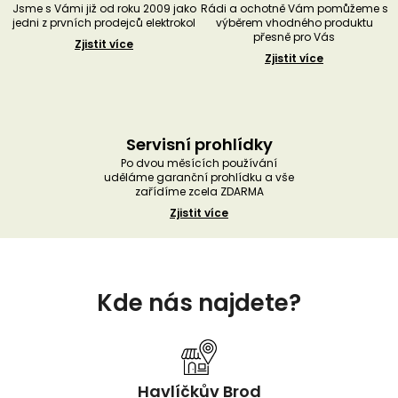
Jsme s Vámi již od roku 2009 jako
Rádi a ochotně Vám pomůžeme s
jedni z prvních prodejců elektrokol
výběrem vhodného produktu
přesně pro Vás
Zjistit více
Zjistit více
Servisní prohlídky
Po dvou měsících používání
uděláme garanční prohlídku a vše
zařídíme zcela ZDARMA
Zjistit více
Z
á
Kde nás najdete?
p
a
t
í
Havlíčkův Brod