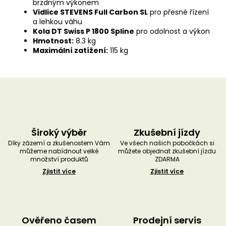
brzdným výkonem
Vidlice STEVENS Full Carbon SL
pro přesné řízení
a lehkou váhu
Kola DT Swiss P 1800 Spline
pro odolnost a výkon
Hmotnost:
8.3 kg
Maximální zatížení:
115 kg
Široký výběr
Zkušební jízdy
Díky zázemí a zkušenostem Vám
Ve všech našich pobočkách si
můžeme nabídnout velké
můžete objednat zkušební jízdu
množství produktů
ZDARMA
Zjistit více
Zjistit více
Ověřeno časem
Prodejní servis