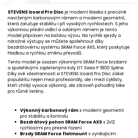
STEVENS Izoard Pro Disc
je moderní klasika s precizně
navrženým karbonovým rámem a moderní geometrií,
která zaručuje stabilitu i při vysokých rychlostech. S jeho
výkonnou přední vidlicí a odolným rámem je tento
model připraven na každou výzvu. Na rychlé sjezdy a
náročné výstupy se můžete spolehnout díky
bezdrátovému systému SRAM Force AXS, který poskytuje
hladkou a rychlou změnu převodů.
Tento model je osazen výkonnými SRAM Force brzdami
a spolehlivými zapletenými koly DT Swiss P 1800 Spline.
Díky své všestrannosti si STEVENS Izoard Pro Disc získal
popularitu nejen mezi profesionály, ale i mezi cyklisty,
kteří chtějí vysoce výkonný, ale zároveň pohodlný bike
pro různé terény.
Výkonný karbonový rám
s moderní geometrií
pro stabilitu a kontrolu
Bezdrátový pohon SRAM Force AXS
s 2x12
rychlostmi pro přesné řazení
Brzdy SRAM Force flatmount
s vynikajícím