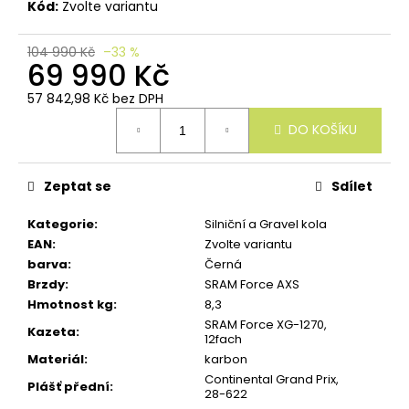
u
Kód:
Zvolte variantu
č
u
104 990 Kč
–33 %
j
69 990 Kč
e
m
57 842,98 Kč bez DPH
e
Měrná
DO KOŠÍKU
cena:
Zeptat se
Sdílet
Kategorie
:
Silniční a Gravel kola
EAN
:
Zvolte variantu
barva
:
Černá
Brzdy
:
SRAM Force AXS
Hmotnost kg
:
8,3
SRAM Force XG-1270,
Kazeta
:
12fach
Materiál
:
karbon
Continental Grand Prix,
Plášť přední
:
28-622