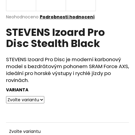
e
n
a
Průměrné
Neohodnoceno
Podrobnosti hodnocení
hodnocení
j
STEVENS Izoard Pro
produktu
í
je
Disc Stealth Black
0,0
t
z
?
5
hvězdiček.
STEVENS Izoard Pro Disc je moderní karbonový
model s bezdrátovým pohonem SRAM Force AXS,
ideální pro horské výstupy i rychlé jízdy po
rovinách.
HLEDAT
VARIANTA
D
o
p
o
r
Zvolte variantu