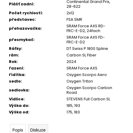
Continental Grand Prix,
Plášť zadní
:
28-622
Počet rychlostí
:
2x12
představec
:
FSA SMR
SRAM Force AXS RD-
přehazovačka
:
FRC-E-D2, 24fach
SRAM Force AXS FD-
přesmykač
:
FRC-E-D2
Ráfky
:
DT Swiss P 1800 Spline
rám
:
Carbon SL Fiber
Rok
:
2024
řazení
:
SRAM Force AXS
řídítka
:
Oxygen Scorpo Aero
sedlo
:
Oxygen Triton
Oxygen Scorpo Carbon
sedlovka
:
Road
Vidlice
:
STEVENS Full Carbon SL
Výška do
:
185, 193
Výška od
:
175, 183
Popis
Diskuze