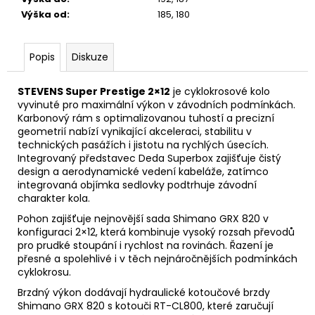
Výška od
:
185, 180
Popis
Diskuze
STEVENS Super Prestige 2×12
je cyklokrosové kolo
vyvinuté pro maximální výkon v závodních podmínkách.
Karbonový rám s optimalizovanou tuhostí a precizní
geometrií nabízí vynikající akceleraci, stabilitu v
technických pasážích i jistotu na rychlých úsecích.
Integrovaný představec Deda Superbox zajišťuje čistý
design a aerodynamické vedení kabeláže, zatímco
integrovaná objímka sedlovky podtrhuje závodní
charakter kola.
Pohon zajišťuje nejnovější sada Shimano GRX 820 v
konfiguraci 2×12, která kombinuje vysoký rozsah převodů
pro prudké stoupání i rychlost na rovinách. Řazení je
přesné a spolehlivé i v těch nejnáročnějších podmínkách
cyklokrosu.
Brzdný výkon dodávají hydraulické kotoučové brzdy
Shimano GRX 820 s kotouči RT-CL800, které zaručují