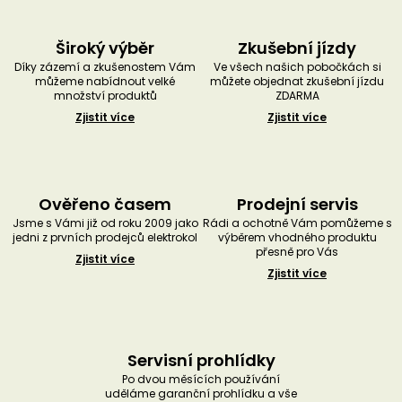
Široký výběr
Zkušební jízdy
Díky zázemí a zkušenostem Vám
Ve všech našich pobočkách si
můžeme nabídnout velké
můžete objednat zkušební jízdu
množství produktů
ZDARMA
Zjistit více
Zjistit více
Ověřeno časem
Prodejní servis
Jsme s Vámi již od roku 2009 jako
Rádi a ochotně Vám pomůžeme s
jedni z prvních prodejců elektrokol
výběrem vhodného produktu
přesně pro Vás
Zjistit více
Zjistit více
Servisní prohlídky
Po dvou měsících používání
uděláme garanční prohlídku a vše