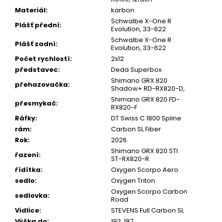
Materiál
:
karbon
Schwalbe X-One R
Plášť přední
:
Evolution, 33-622
Schwalbe X-One R
Plášť zadní
:
Evolution, 33-622
Počet rychlostí
:
2x12
představec
:
Deda Superbox
Shimano GRX 820
přehazovačka
:
Shadow+ RD-RX820-D,
Shimano GRX 820 FD-
přesmykač
:
RX820-F
Ráfky
:
DT Swiss C 1800 Spline
rám
:
Carbon SL Fiber
Rok
:
2026
Shimano GRX 820 STI
řazení
:
ST-RX820-R
řídítka
:
Oxygen Scorpo Aero
sedlo
:
Oxygen Triton
Oxygen Scorpo Carbon
sedlovka
:
Road
Vidlice
:
STEVENS Full Carbon SL
Výška do
:
192, 187