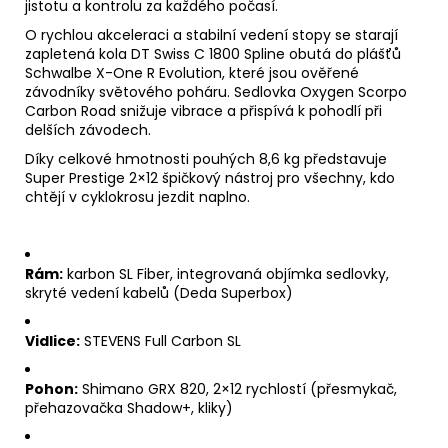
jistotu a kontrolu za každého počasí.
O rychlou akceleraci a stabilní vedení stopy se starají
zapletená kola DT Swiss C 1800 Spline obutá do plášťů
Schwalbe X-One R Evolution, které jsou ověřené
závodníky světového poháru. Sedlovka Oxygen Scorpo
Carbon Road snižuje vibrace a přispívá k pohodlí při
delších závodech.
Díky celkové hmotnosti pouhých 8,6 kg představuje
Super Prestige 2×12 špičkový nástroj pro všechny, kdo
chtějí v cyklokrosu jezdit naplno.
Rám:
karbon SL Fiber, integrovaná objímka sedlovky,
skryté vedení kabelů (Deda Superbox)
Vidlice:
STEVENS Full Carbon SL
Pohon:
Shimano GRX 820, 2×12 rychlostí (přesmykač,
přehazovačka Shadow+, kliky)