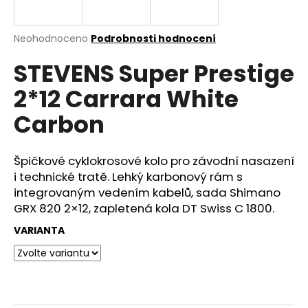
e
n
a
Průměrné
Neohodnoceno
Podrobnosti hodnocení
hodnocení
j
STEVENS Super Prestige
produktu
í
je
2*12 Carrara White
0,0
t
z
?
Carbon
5
hvězdiček.
Špičkové cyklokrosové kolo pro závodní nasazení
i technické tratě. Lehký karbonový rám s
HLEDAT
integrovaným vedením kabelů, sada Shimano
GRX 820 2×12, zapletená kola DT Swiss C 1800.
VARIANTA
D
o
p
o
r