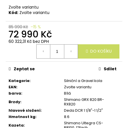
u
č
Zvolte variantu
u
Kód:
Zvolte variantu
j
e
85 990 Kč
–15 %
m
72 990 Kč
e
60 322,31 Kč bez DPH
Měrná
DO KOŠÍKU
cena:
Zeptat se
Sdílet
Kategorie
:
Silniční a Gravel kola
EAN
:
Zvolte variantu
barva
:
Bílá
Shimano GRX 820 BR-
Brzdy
:
RX820
hlavové složení
:
Deda DCR 1 1/8"-1 1/2"
Hmotnost kg
:
8.6
Shimano Ultegra CS-
Kazeta
:
R8100, 12fach