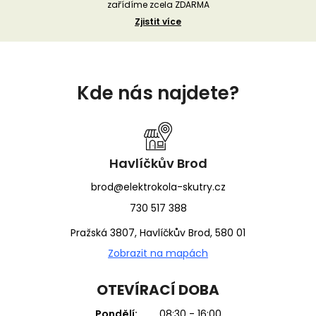
zařídíme zcela ZDARMA
Zjistit více
Z
á
Kde nás najdete?
p
a
t
í
Havlíčkův Brod
brod@elektrokola-skutry.cz
730 517 388
Pražská 3807, Havlíčkův Brod, 580 01
Zobrazit na mapách
OTEVÍRACÍ DOBA
Pondělí:
08:30 - 16:00