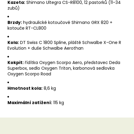
Kazeta:
Shimano Ultegra CS-R8100, 12 pastorků (11–34
zubů)
Brzdy:
hydraulické kotoučové Shimano GRX 820 +
kotouče RT-CL800
Kola:
DT Swiss C 1800 Spline, pláště Schwalbe X-One R
Evolution + duše Schwalbe Aerothan
Kokpit:
řídítka Oxygen Scorpo Aero, představec Deda
Superbox, sedlo Oxygen Triton, karbonová sedlovka
Oxygen Scorpo Road
Hmotnost kola:
8,6 kg
Maximální zatížení:
115 kg