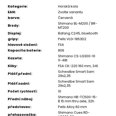
u
č
Kategorie
:
Horská kola
u
EAN
:
Zvolte variantu
j
barva
:
Červená
e
Shimano BL-M200 / BR-
m
Brzdy
:
MT200
e
Displej
:
Bafang C245, bluetooth
gripy
:
Pells VLG-1953D2
hlavové složení
:
FSA
Kapacita baterie
:
806
Shimano CS-LG300-10
Kazeta
:
11-48t
Kliky
:
FSA CK-220 160 mm, 34t
Schwalbe Smart Sam
Plášť přední
:
29x2,35
Schwalbe Smart Sam
Plášť zadní
:
29x2,35
Počet rychlostí
:
10
Shimano HB-TC500-15-
Přední náboj
:
B 15 mm thru axle, 32h
představec
:
Pells Alloy 60 mm
Shimano Cues RD-
přehazovačka
: