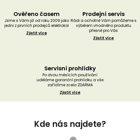
Ověřeno časem
Prodejní servis
Jsme s Vámi již od roku 2009 jako
Rádi a ochotně Vám pomůžeme s
jedni z prvních prodejců elektrokol
výběrem vhodného produktu
přesně pro Vás
Zjistit více
Zjistit více
Servisní prohlídky
Po dvou měsících používání
uděláme garanční prohlídku a vše
zařídíme zcela ZDARMA
Zjistit více
Z
á
Kde nás najdete?
p
a