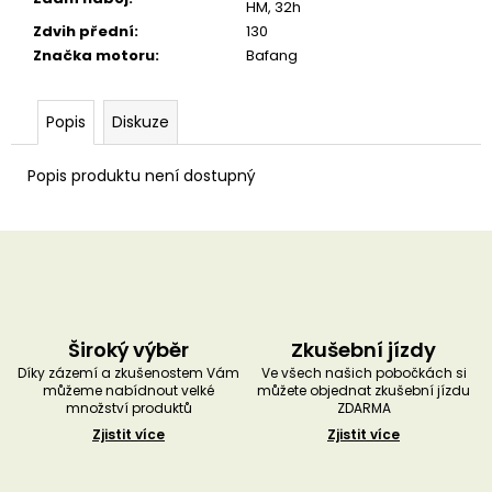
HM, 32h
Zdvih přední
:
130
Značka motoru
:
Bafang
Popis
Diskuze
Popis produktu není dostupný
Široký výběr
Zkušební jízdy
Díky zázemí a zkušenostem Vám
Ve všech našich pobočkách si
můžeme nabídnout velké
můžete objednat zkušební jízdu
množství produktů
ZDARMA
Zjistit více
Zjistit více