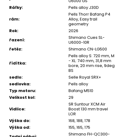
U6000 GS
Ráfky
:
Pells alloy J30D
Pells Thorr Bafang P4
rám
:
Alloy, Easy trail
geometry
Rok
:
2026
Shimano Cues SL-
řazení
:
U6000-10R
řetěz
:
Shimano CN-LG500
Pells alloy S: 720 mm, M
- XL: 740 mm, 31,8 mm
řídítka
:
bore, 20 mm rise, 9deg
BS
sedlo
:
Selle Royal SRX+
sedlovka
:
Pells alloy
Typ motoru
:
Bafang M510
Velikost kol
:
29
SR Suntour XCM Air
Vidlice
:
Boost 130 mm travel
LOR
Výška do
:
168, 188, 178
Výška od
:
155, 165, 175
Shimano FH-QC300-
Zadní náboj
: