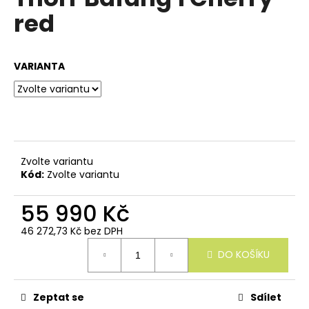
e
je
red
n
0,0
z
a
5
j
hvězdiček.
VARIANTA
í
t
?
Zvolte variantu
Kód:
Zvolte variantu
HLEDAT
55 990 Kč
46 272,73 Kč bez DPH
Měrná
D
DO KOŠÍKU
cena:
o
p
o
Zeptat se
Sdílet
r