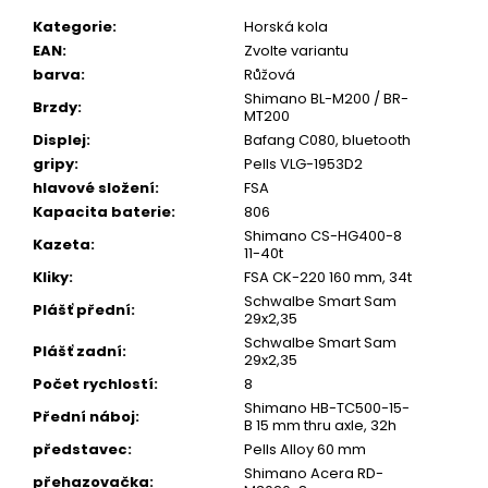
u
č
Kategorie
:
Horská kola
u
EAN
:
Zvolte variantu
j
barva
:
Růžová
e
Shimano BL-M200 / BR-
m
Brzdy
:
MT200
e
Displej
:
Bafang C080, bluetooth
gripy
:
Pells VLG-1953D2
hlavové složení
:
FSA
Kapacita baterie
:
806
Shimano CS-HG400-8
Kazeta
:
11-40t
Kliky
:
FSA CK-220 160 mm, 34t
Schwalbe Smart Sam
Plášť přední
:
29x2,35
Schwalbe Smart Sam
Plášť zadní
:
29x2,35
Počet rychlostí
:
8
Shimano HB-TC500-15-
Přední náboj
:
B 15 mm thru axle, 32h
představec
:
Pells Alloy 60 mm
Shimano Acera RD-
přehazovačka
: