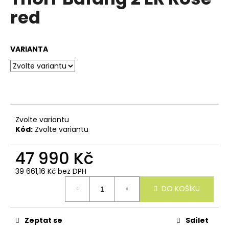
e
je
red
n
0,0
z
a
5
j
hvězdiček.
VARIANTA
í
t
?
Zvolte variantu
Kód:
Zvolte variantu
HLEDAT
47 990 Kč
39 661,16 Kč bez DPH
Měrná
D
DO KOŠÍKU
cena:
o
p
o
Zeptat se
Sdílet
r