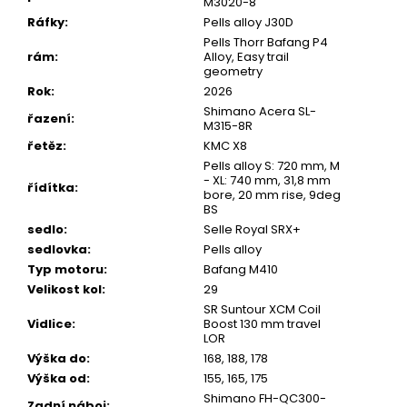
M3020-8
Ráfky
:
Pells alloy J30D
Pells Thorr Bafang P4
rám
:
Alloy, Easy trail
geometry
Rok
:
2026
Shimano Acera SL-
řazení
:
M315-8R
řetěz
:
KMC X8
Pells alloy S: 720 mm, M
- XL: 740 mm, 31,8 mm
řídítka
:
bore, 20 mm rise, 9deg
BS
sedlo
:
Selle Royal SRX+
sedlovka
:
Pells alloy
Typ motoru
:
Bafang M410
Velikost kol
:
29
SR Suntour XCM Coil
Vidlice
:
Boost 130 mm travel
LOR
Výška do
:
168, 188, 178
Výška od
:
155, 165, 175
Shimano FH-QC300-
Zadní náboj
: