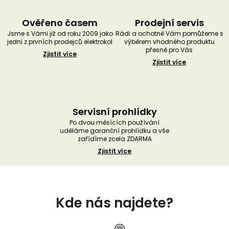
Ověřeno časem
Prodejní servis
Jsme s Vámi již od roku 2009 jako
Rádi a ochotně Vám pomůžeme s
jedni z prvních prodejců elektrokol
výběrem vhodného produktu
přesně pro Vás
Zjistit více
Zjistit více
Servisní prohlídky
Po dvou měsících používání
uděláme garanční prohlídku a vše
zařídíme zcela ZDARMA
Zjistit více
Z
á
Kde nás najdete?
p
a