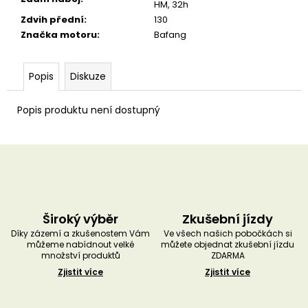
HM, 32h
Zdvih přední
:
130
Značka motoru
:
Bafang
Popis
Diskuze
Popis produktu není dostupný
Široký výběr
Zkušební jízdy
Díky zázemí a zkušenostem Vám
Ve všech našich pobočkách si
můžeme nabídnout velké
můžete objednat zkušební jízdu
množství produktů
ZDARMA
Zjistit více
Zjistit více