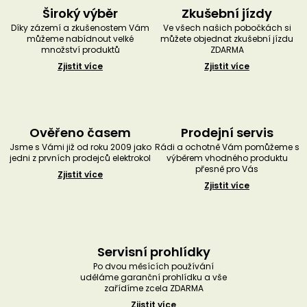
Široký výběr
Zkušební jízdy
Díky zázemí a zkušenostem Vám
Ve všech našich pobočkách si
můžeme nabídnout velké
můžete objednat zkušební jízdu
množství produktů
ZDARMA
Zjistit více
Zjistit více
Ověřeno časem
Prodejní servis
Jsme s Vámi již od roku 2009 jako
Rádi a ochotně Vám pomůžeme s
jedni z prvních prodejců elektrokol
výběrem vhodného produktu
přesně pro Vás
Zjistit více
Zjistit více
Servisní prohlídky
Po dvou měsících používání
uděláme garanční prohlídku a vše
zařídíme zcela ZDARMA
Zjistit více