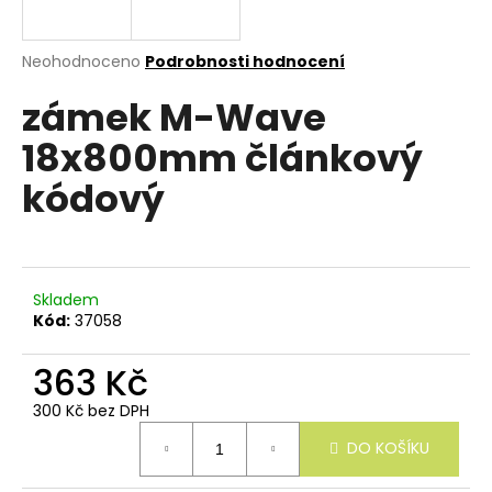
e
n
a
Průměrné
Neohodnoceno
Podrobnosti hodnocení
hodnocení
j
zámek M-Wave
produktu
í
je
18x800mm článkový
0,0
t
z
?
kódový
5
hvězdiček.
Skladem
HLEDAT
Kód:
37058
363 Kč
D
300 Kč bez DPH
o
Měrná
p
DO KOŠÍKU
cena:
o
r