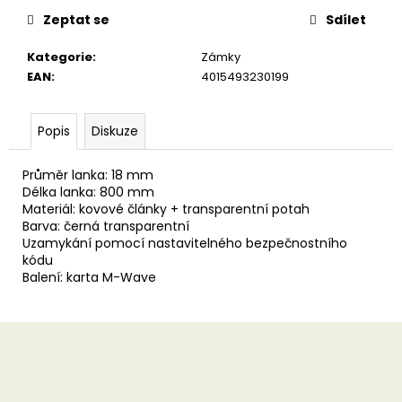
u
č
Zeptat se
Sdílet
u
j
Kategorie
:
Zámky
e
EAN
:
4015493230199
m
e
Popis
Diskuze
Průměr lanka: 18 mm
Délka lanka: 800 mm
Materiál: kovové články + transparentní potah
Barva: černá transparentní
Uzamykání pomocí nastavitelného bezpečnostního
kódu
Balení: karta M-Wave