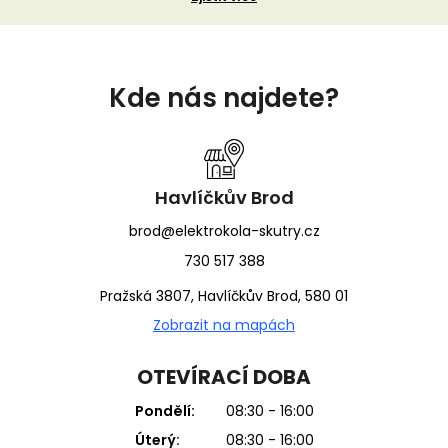
Z
á
Kde nás najdete?
p
a
t
í
Havlíčkův Brod
brod@elektrokola-skutry.cz
730 517 388
Pražská 3807, Havlíčkův Brod, 580 01
Zobrazit na mapách
OTEVÍRACÍ DOBA
Pondělí:
08:30 - 16:00
Úterý:
08:30 - 16:00