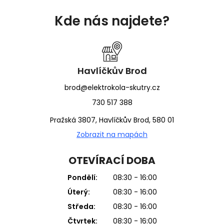
Z
á
Kde nás najdete?
p
a
t
í
Havlíčkův Brod
brod@elektrokola-skutry.cz
730 517 388
Pražská 3807, Havlíčkův Brod, 580 01
Zobrazit na mapách
OTEVÍRACÍ DOBA
Pondělí:
08:30 - 16:00
Úterý:
08:30 - 16:00
Středa:
08:30 - 16:00
Čtvrtek:
08:30 - 16:00