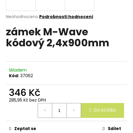
e
n
a
Průměrné
Neohodnoceno
Podrobnosti hodnocení
hodnocení
j
zámek M-Wave
produktu
í
je
kódový 2,4x900mm
0,0
t
z
?
5
hvězdiček.
Skladem
Kód:
37062
HLEDAT
346 Kč
285,95 Kč bez DPH
Měrná
D
DO KOŠÍKU
cena:
o
p
o
r
Zeptat se
Sdílet