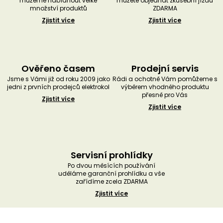
můžeme nabídnout velké
můžete objednat zkušební jízdu
množství produktů
ZDARMA
Zjistit více
Zjistit více
Ověřeno časem
Prodejní servis
Jsme s Vámi již od roku 2009 jako
Rádi a ochotně Vám pomůžeme s
jedni z prvních prodejců elektrokol
výběrem vhodného produktu
přesně pro Vás
Zjistit více
Zjistit více
Servisní prohlídky
Po dvou měsících používání
uděláme garanční prohlídku a vše
zařídíme zcela ZDARMA
Zjistit více