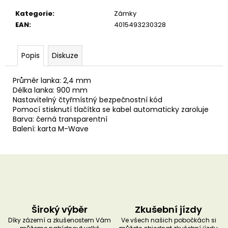
u
č
Kategorie
:
Zámky
u
EAN
:
4015493230328
j
e
m
Popis
Diskuze
e
Průměr lanka: 2,4 mm
Délka lanka: 900 mm
Nastavitelný čtyřmístný bezpečnostní kód
Pomocí stisknutí tlačítka se kabel automaticky zaroluje
Barva: černá transparentní
Balení: karta M-Wave
Široký výběr
Zkušební jízdy
Díky zázemí a zkušenostem Vám
Ve všech našich pobočkách si