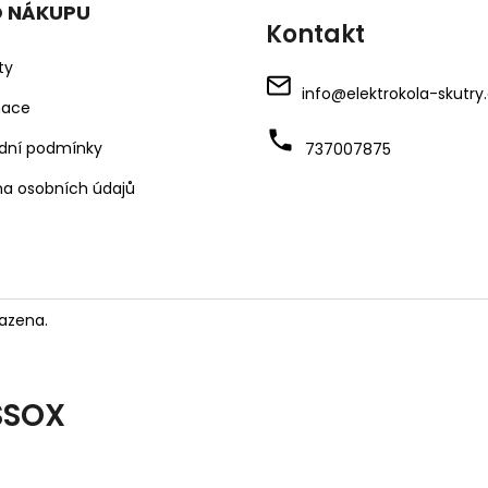
O NÁKUPU
Kontakt
ty
info
@
elektrokola-skutry
mace
dní podmínky
737007875
a osobních údajů
azena.
SSOX