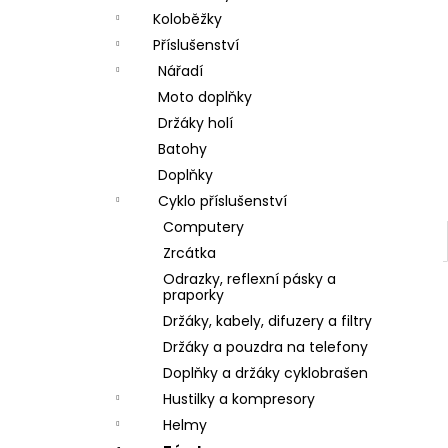
a
Koloběžky
n
Příslušenství
Nářadí
e
Moto doplňky
l
Držáky holí
Batohy
Doplňky
Cyklo příslušenství
Computery
Zrcátka
Odrazky, reflexní pásky a
praporky
Držáky, kabely, difuzery a filtry
Držáky a pouzdra na telefony
Doplňky a držáky cyklobrašen
Hustilky a kompresory
Helmy