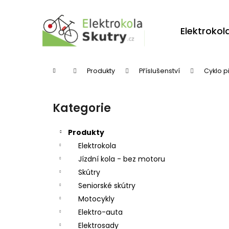
K
Přejít
na
o
obsah
Zpět
Zpět
Elektrokol
š
do
do
í
obchodu
obchodu
k
Domů
Produkty
Příslušenství
Cyklo p
P
o
Kategorie
Přeskočit
s
kategorie
t
Produkty
r
Elektrokola
Jízdní kola - bez motoru
a
Skútry
n
Seniorské skútry
n
Motocykly
í
Elektro-auta
p
Elektrosady