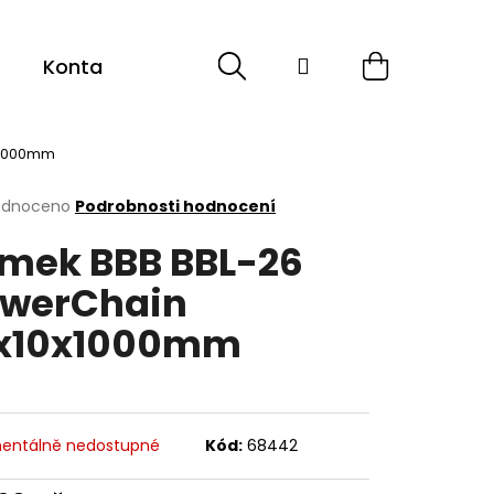
Hledat
Přihlášení
Nákupní
Kontakt
košík
x1000mm
rné
odnoceno
Podrobnosti hodnocení
cení
mek BBB BBL-26
ktu
werChain
x10x1000mm
ček.
entálně nedostupné
Kód:
68442