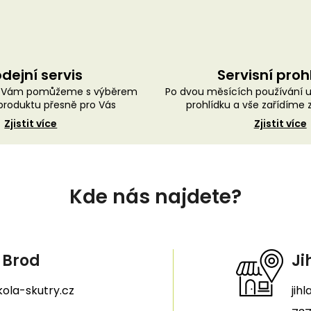
dejní servis
Servisní proh
ě Vám pomůžeme s výběrem
Po dvou měsících používání 
roduktu přesně pro Vás
prohlídku a vše zařídíme
Zjistit více
Zjistit více
Kde nás najdete?
 Brod
Ji
ola-skutry.cz
jih