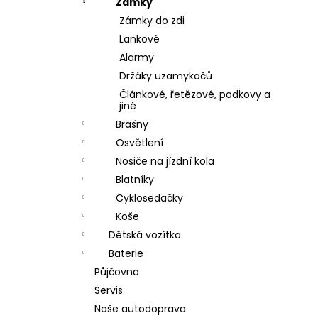
Zámky
Zámky do zdi
Lankové
Alarmy
Držáky uzamykačů
Článkové, řetězové, podkovy a
jiné
Brašny
Osvětlení
Nosiče na jízdní kola
Blatníky
Cyklosedačky
Koše
Dětská vozítka
Baterie
Půjčovna
Servis
Naše autodoprava