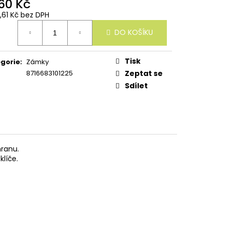
460 Kč
6,61 Kč bez DPH
ná
DO KOŠÍKU
:
Tisk
gorie
:
Zámky
8716683101225
Zeptat se
Sdílet
hranu.
líče.