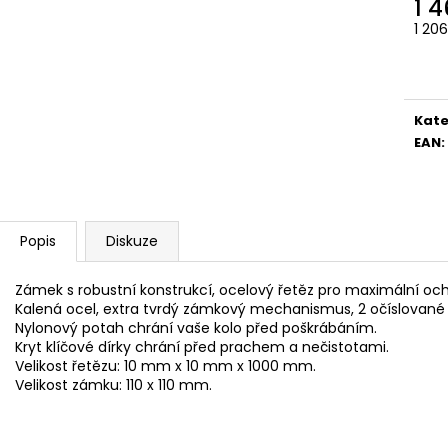
1 
1 20
Měr
cena
Kate
EAN
:
Popis
Diskuze
Zámek s robustní konstrukcí, ocelový řetěz pro maximální oc
Kalená ocel, extra tvrdý zámkový mechanismus, 2 očíslované k
Nylonový potah chrání vaše kolo před poškrábáním.
Kryt klíčové dírky chrání před prachem a nečistotami.
Velikost řetězu: 10 mm x 10 mm x 1000 mm.
Velikost zámku: 110 x 110 mm.