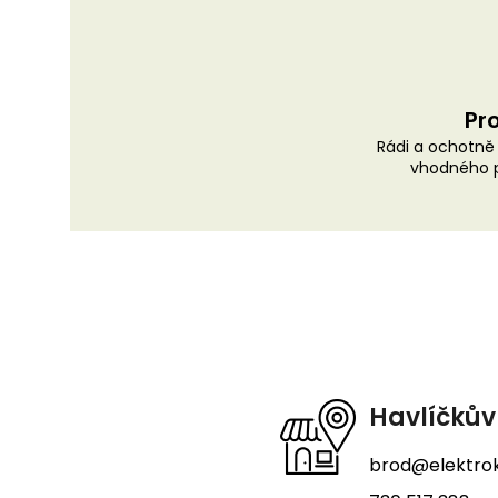
Pro
Rádi a ochotn
vhodného p
Z
á
p
a
t
Havlíčkův
í
brod@elektrok