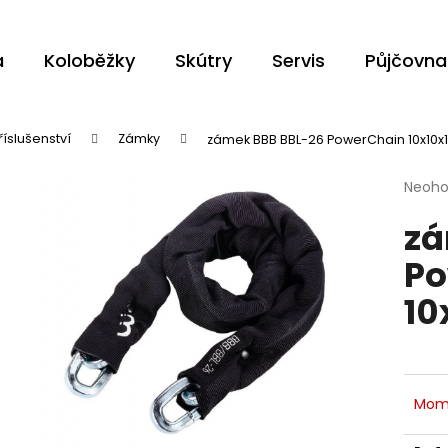
a
Koloběžky
Skútry
Servis
Půjčovna
Co potřebujete najít?
říslušenství
Zámky
zámek BBB BBL-26 PowerChain 10x10
Průmě
Neoh
HLEDAT
hodno
zá
produ
je
Po
0,0
z
Doporučujeme
10
5
hvězdi
Mom