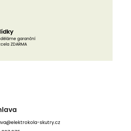
lídky
uděláme garanční
 zcela ZDARMA
hlava
lava@elektrokola-skutry.cz