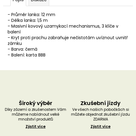
u
č
u
- Průměr lanka: 12 mm
j
- Délka lanka: 1,5 m
e
- Masivní kovový uzamykací mechanismus, 3 klíče v
m
balení
e
- Kryt proti prachu zabraňuje nečistotám uvíznout uvnitř
zámku
- Barva: černá
- Balení: karta BBB
Široký výběr
Zkušební jízdy
Díky zázemí a zkušenostem Vám
Ve všech našich pobočkách si
můžeme nabídnout velké
můžete objednat zkušební jízdu
množství produktů
ZDARMA
Zjistit více
Zjistit více