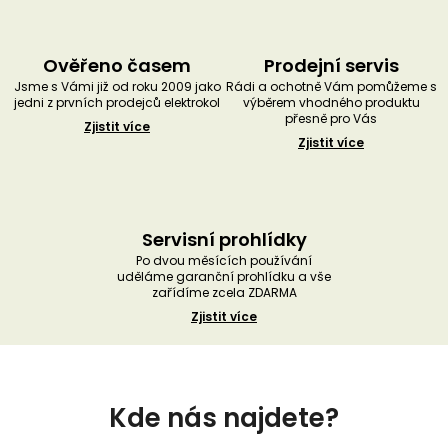
Ověřeno časem
Prodejní servis
Jsme s Vámi již od roku 2009 jako
Rádi a ochotně Vám pomůžeme s
jedni z prvních prodejců elektrokol
výběrem vhodného produktu
přesně pro Vás
Zjistit více
Zjistit více
Servisní prohlídky
Po dvou měsících používání
uděláme garanční prohlídku a vše
zařídíme zcela ZDARMA
Zjistit více
Z
á
Kde nás najdete?
p