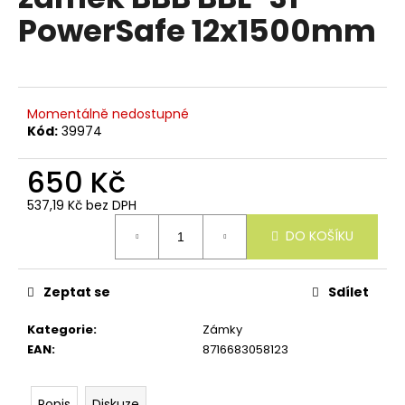
e
je
PowerSafe 12x1500mm
n
0,0
z
a
5
j
hvězdiček.
í
Momentálně nedostupné
t
Kód:
39974
?
650 Kč
537,19 Kč bez DPH
Měrná
DO KOŠÍKU
cena:
HLEDAT
Zeptat se
Sdílet
D
Kategorie
:
Zámky
o
EAN
:
8716683058123
p
o
r
Popis
Diskuze