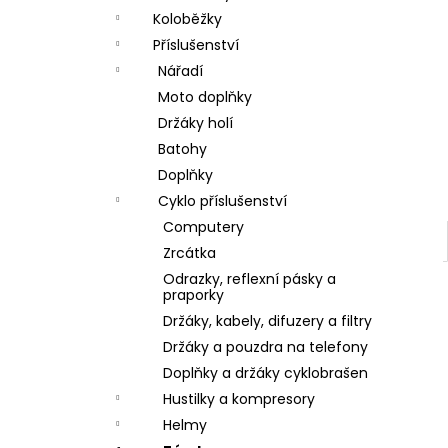
a
Koloběžky
n
Příslušenství
Nářadí
e
Moto doplňky
l
Držáky holí
Batohy
Doplňky
Cyklo příslušenství
Computery
Zrcátka
Odrazky, reflexní pásky a
praporky
Držáky, kabely, difuzery a filtry
Držáky a pouzdra na telefony
Doplňky a držáky cyklobrašen
Hustilky a kompresory
Helmy