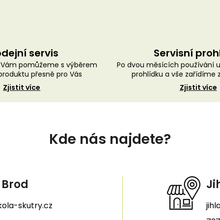
dejní servis
Servisní proh
ě Vám pomůžeme s výběrem
Po dvou měsících používání 
roduktu přesně pro Vás
prohlídku a vše zařídíme
Zjistit více
Zjistit více
Kde nás najdete?
 Brod
Ji
ola-skutry.cz
jih