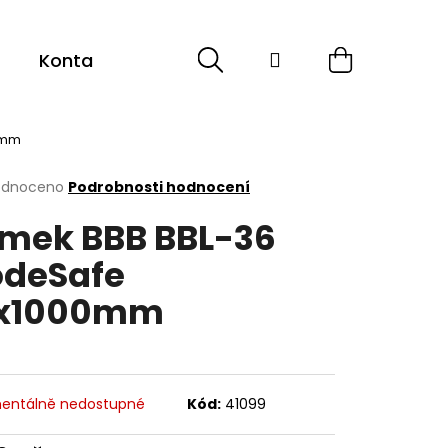
Hledat
Přihlášení
Nákupní
Kontakt
košík
0mm
rné
odnoceno
Podrobnosti hodnocení
cení
mek BBB BBL-36
ktu
deSafe
0x1000mm
ček.
entálně nedostupné
Kód:
41099