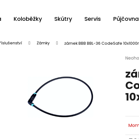
a
Koloběžky
Skútry
Servis
Půjčovna
Co potřebujete najít?
říslušenství
Zámky
zámek BBB BBL-36 CodeSafe 10x100
Průmě
Neoh
HLEDAT
hodno
zá
produ
je
Co
0,0
z
Doporučujeme
1
5
hvězdi
Mom