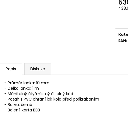
53
438,
Měr
cena
Kate
EAN
:
Popis
Diskuze
- Průměr lanka: 10 mm
- Délka lanka: 1 m
- Měnitelný čtyřmístný číselný kód
- Potah z PVC chrání lak kola před poškrábáním
- Barva: černá
- Balení: karta BBB