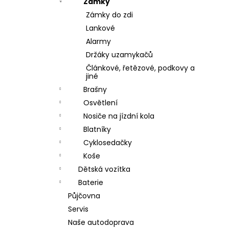
Zámky
Zámky do zdi
Lankové
Alarmy
Držáky uzamykačů
Článkové, řetězové, podkovy a
jiné
Brašny
Osvětlení
Nosiče na jízdní kola
Blatníky
Cyklosedačky
Koše
Dětská vozítka
Baterie
Půjčovna
Servis
Naše autodoprava