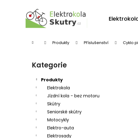
K
Přejít
na
o
obsah
Zpět
Zpět
Elektrokol
š
do
do
í
obchodu
obchodu
k
Domů
Produkty
Příslušenství
Cyklo p
P
o
Kategorie
Přeskočit
s
kategorie
t
Produkty
r
Elektrokola
Jízdní kola - bez motoru
a
Skútry
n
Seniorské skútry
n
Motocykly
í
Elektro-auta
p
Elektrosady