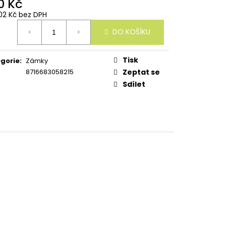
0 Kč
02 Kč bez DPH
ná
DO KOŠÍKU
:
Tisk
gorie
:
Zámky
8716683058215
Zeptat se
Sdílet