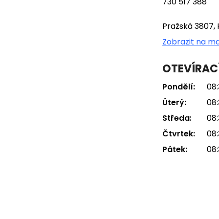
730 517 388
Pražská 3807, 
Zobrazit na m
OTEVÍRAC
Pondělí:
08:
Úterý:
08:
Středa:
08:
Čtvrtek:
08:
Pátek:
08: