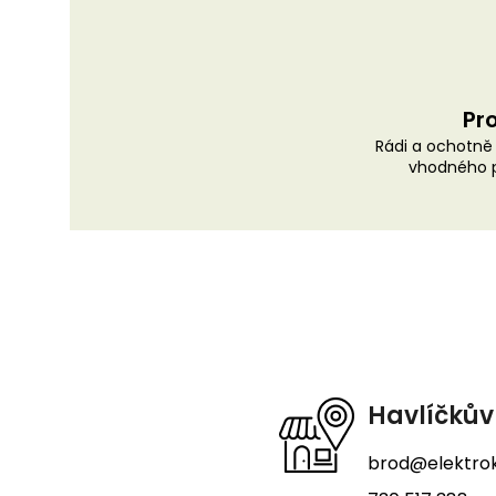
Pro
Rádi a ochotn
vhodného p
Z
á
p
a
t
Havlíčkův
í
brod@elektrok