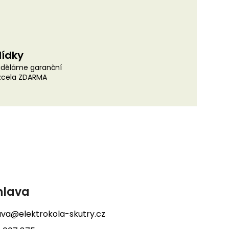
lídky
uděláme garanční
 zcela ZDARMA
hlava
lava@elektrokola-skutry.cz