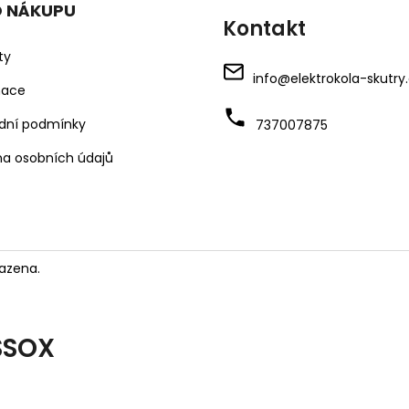
O NÁKUPU
Kontakt
ty
info
@
elektrokola-skutry
mace
dní podmínky
737007875
a osobních údajů
azena.
SSOX