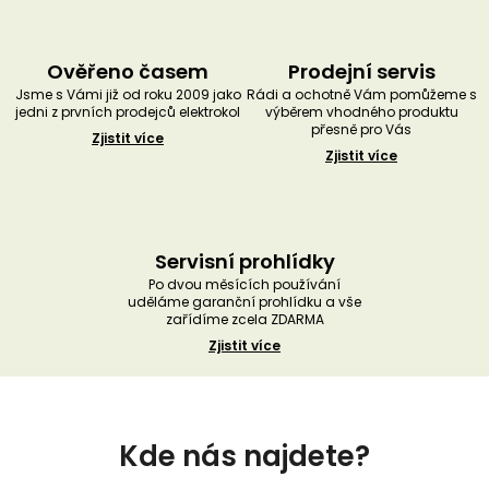
Ověřeno časem
Prodejní servis
Jsme s Vámi již od roku 2009 jako
Rádi a ochotně Vám pomůžeme s
jedni z prvních prodejců elektrokol
výběrem vhodného produktu
přesně pro Vás
Zjistit více
Zjistit více
Servisní prohlídky
Po dvou měsících používání
uděláme garanční prohlídku a vše
zařídíme zcela ZDARMA
Zjistit více
Z
á
Kde nás najdete?
p