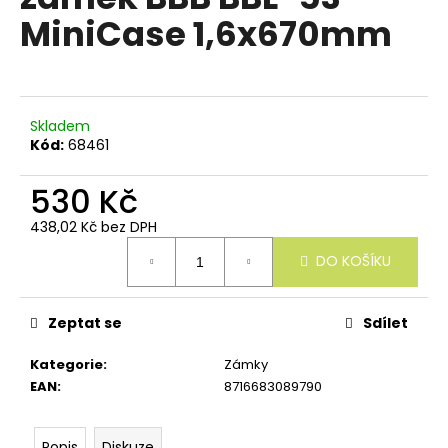
e
je
MiniCase 1,6x670mm
n
0,0
z
a
5
j
hvězdiček.
í
Skladem
t
Kód:
68461
?
530 Kč
438,02 Kč bez DPH
Měrná
DO KOŠÍKU
cena:
HLEDAT
Zeptat se
Sdílet
D
Kategorie
:
Zámky
o
EAN
:
8716683089790
p
o
r
Popis
Diskuze