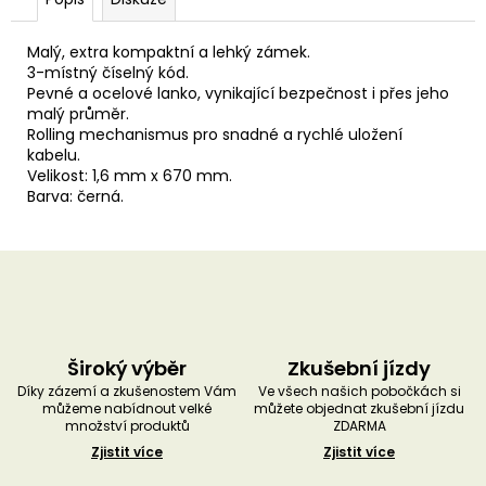
u
č
u
Malý, extra kompaktní a lehký zámek.
j
3-místný číselný kód.
e
Pevné a ocelové lanko, vynikající bezpečnost i přes jeho
m
malý průměr.
e
Rolling mechanismus pro snadné a rychlé uložení
kabelu.
Velikost: 1,6 mm x 670 mm.
Barva: černá.
Široký výběr
Zkušební jízdy
Díky zázemí a zkušenostem Vám
Ve všech našich pobočkách si
můžeme nabídnout velké
můžete objednat zkušební jízdu
množství produktů
ZDARMA
Zjistit více
Zjistit více