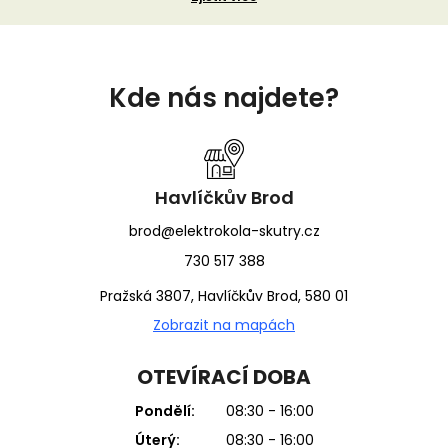
Z
á
Kde nás najdete?
p
a
t
í
Havlíčkův Brod
brod@elektrokola-skutry.cz
730 517 388
Pražská 3807, Havlíčkův Brod, 580 01
Zobrazit na mapách
OTEVÍRACÍ DOBA
Pondělí:
08:30 - 16:00
Úterý:
08:30 - 16:00