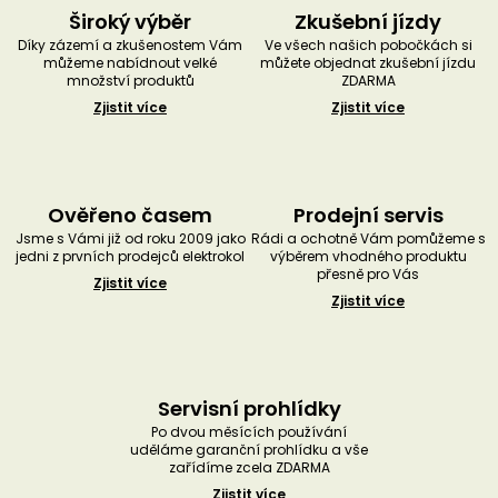
Široký výběr
Zkušební jízdy
Díky zázemí a zkušenostem Vám
Ve všech našich pobočkách si
můžeme nabídnout velké
můžete objednat zkušební jízdu
množství produktů
ZDARMA
Zjistit více
Zjistit více
Ověřeno časem
Prodejní servis
Jsme s Vámi již od roku 2009 jako
Rádi a ochotně Vám pomůžeme s
jedni z prvních prodejců elektrokol
výběrem vhodného produktu
přesně pro Vás
Zjistit více
Zjistit více
Servisní prohlídky
Po dvou měsících používání
uděláme garanční prohlídku a vše
zařídíme zcela ZDARMA
Zjistit více