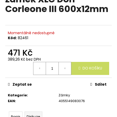
e
je
Corleone III 600x12mm
n
0,0
z
a
5
j
hvězdiček.
í
Momentálně nedostupné
t
Kód:
82461
?
471 Kč
389,26 Kč bez DPH
Měrná
DO KOŠÍKU
cena:
HLEDAT
Zeptat se
Sdílet
D
Kategorie
:
Zámky
o
EAN
:
4055149083076
p
o
r
Popis
Diskuze