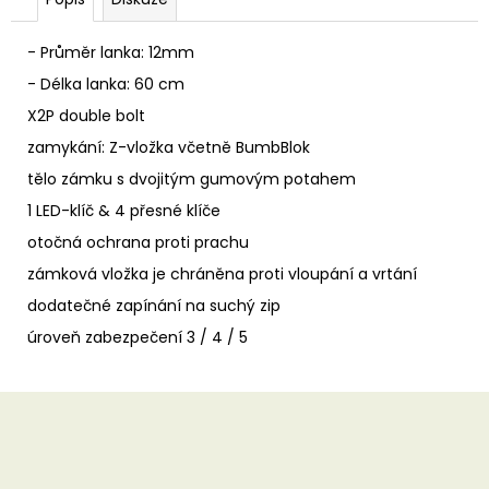
u
č
u
- Průměr lanka: 12mm
j
- Délka lanka: 60 cm
e
m
X2P double bolt
e
zamykání: Z-vložka včetně BumbBlok
tělo zámku s dvojitým gumovým potahem
1 LED-klíč & 4 přesné klíče
otočná ochrana proti prachu
zámková vložka je chráněna proti vloupání a vrtání
dodatečné zapínání na suchý zip
úroveň zabezpečení 3 / 4 / 5