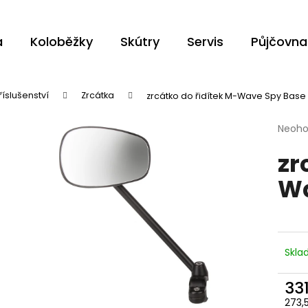
a
Koloběžky
Skútry
Servis
Půjčovna
Co potřebujete najít?
říslušenství
Zrcátka
zrcátko do řidítek M-Wave Spy Base
Průmě
Neoh
HLEDAT
hodno
zr
produ
je
Wa
0,0
z
Doporučujeme
5
hvězdi
Skl
33
273,