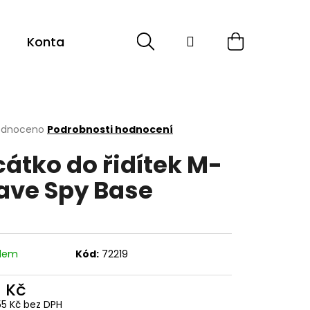
Hledat
Přihlášení
Nákupní
Kontakt
košík
rné
odnoceno
Podrobnosti hodnocení
cení
cátko do řidítek M-
ktu
ve Spy Base
ček.
adem
Kód:
72219
1 Kč
55 Kč bez DPH