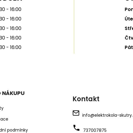
30 - 16:00
Pon
30 - 16:00
Úte
30 - 16:00
Stř
30 - 16:00
Čtv
30 - 16:00
Pát
O NÁKUPU
Kontakt
ty
info
@
elektrokola-skutry
mace
dní podmínky
737007875