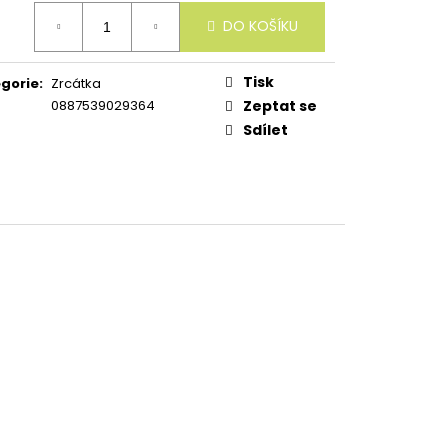
ná
DO KOŠÍKU
:
Tisk
gorie
:
Zrcátka
0887539029364
Zeptat se
Sdílet