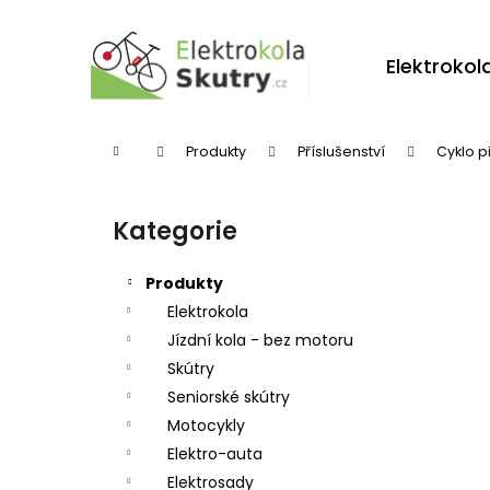
K
Přejít
na
o
obsah
Zpět
Zpět
Elektrokol
š
do
do
í
obchodu
obchodu
k
Domů
Produkty
Příslušenství
Cyklo p
P
o
Kategorie
Přeskočit
s
kategorie
t
Produkty
r
Elektrokola
Jízdní kola - bez motoru
a
Skútry
n
Seniorské skútry
n
Motocykly
í
Elektro-auta
p
Elektrosady