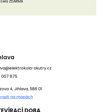
 zcela ZDARMA
hlava
lava@elektrokola-skutry.cz
 007 875
tzova 4, Jihlava, 586 01
razit na mapách
EVÍRACÍ DOBA