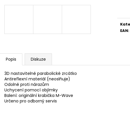
Měr
cena
Kate
EAN
:
Popis
Diskuze
3D nastavitelné parabolické zrcátko
Antireflexní materiál (neoslňuje)
Odolné proti nárazům
Uchycení pomocí objímky
Balení: originální krabička M-Wave
Určeno pro odborný servis