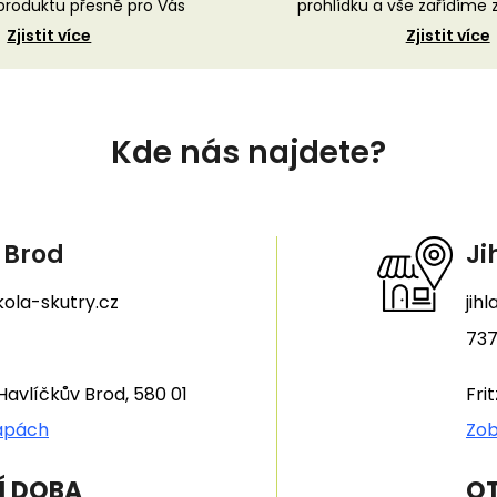
roduktu přesně pro Vás
prohlídku a vše zařídíme
Zjistit více
Zjistit více
Kde nás najdete?
 Brod
Ji
ola-skutry.cz
jih
737
Havlíčkův Brod, 580 01
Fri
apách
Zob
Í DOBA
OT