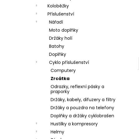
a
Koloběžky
n
Příslušenství
Nářadí
e
Moto doplňky
l
Držáky holí
Batohy
Doplňky
Cyklo příslušenství
Computery
Zrcátka
Odrazky, reflexní pásky a
praporky
Držáky, kabely, difuzery a filtry
Držáky a pouzdra na telefony
Doplňky a držáky cyklobrašen
Hustilky a kompresory
Helmy