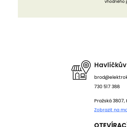
vhodného p
Z
á
p
a
t
Havlíčkův
í
brod@elektrok
730 517 388
Pražská 3807, 
Zobrazit na m
OTEVÍRAC