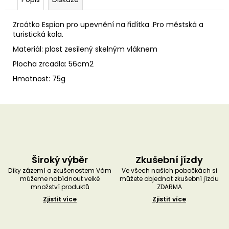
u
č
u
Zrcátko Espion pro upevnění na řidítka .Pro městská a
j
turistická kola.
e
Materiál: plast zesílený skelným vláknem
m
e
Plocha zrcadla: 56cm2
Hmotnost: 75g
Široký výběr
Zkušební jízdy
Díky zázemí a zkušenostem Vám
Ve všech našich pobočkách si
můžeme nabídnout velké
můžete objednat zkušební jízdu
množství produktů
ZDARMA
Zjistit více
Zjistit více