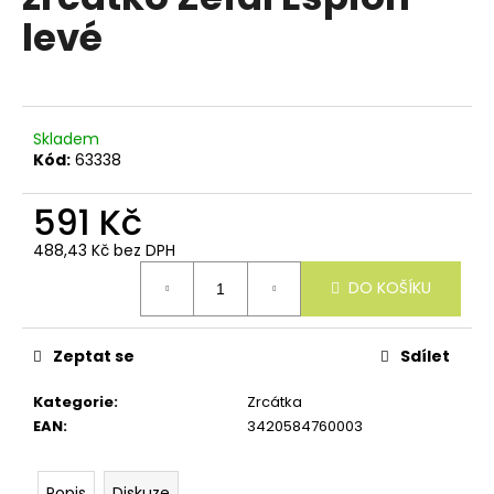
e
je
levé
n
0,0
z
a
5
j
hvězdiček.
í
Skladem
t
Kód:
63338
?
591 Kč
488,43 Kč bez DPH
Měrná
DO KOŠÍKU
cena:
HLEDAT
Zeptat se
Sdílet
D
Kategorie
:
Zrcátka
o
EAN
:
3420584760003
p
o
r
Popis
Diskuze