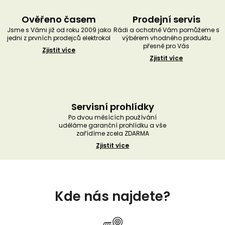
Ověřeno časem
Prodejní servis
Jsme s Vámi již od roku 2009 jako
Rádi a ochotně Vám pomůžeme s
jedni z prvních prodejců elektrokol
výběrem vhodného produktu
přesně pro Vás
Zjistit více
Zjistit více
Servisní prohlídky
Po dvou měsících používání
uděláme garanční prohlídku a vše
zařídíme zcela ZDARMA
Zjistit více
Z
á
Kde nás najdete?
p
a