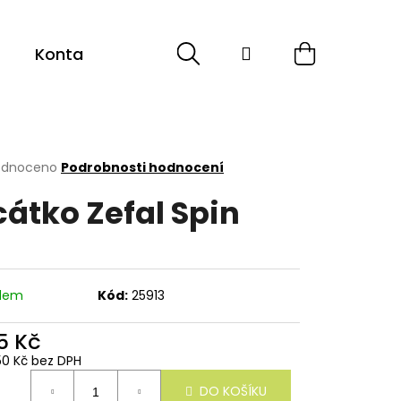
Hledat
Přihlášení
Nákupní
Kontakt
košík
rné
odnoceno
Podrobnosti hodnocení
cení
cátko Zefal Spin
ktu
ček.
adem
Kód:
25913
5 Kč
50 Kč bez DPH
ná
DO KOŠÍKU
: