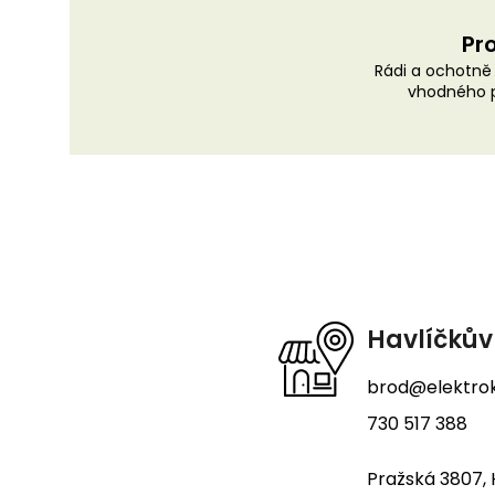
Pro
Rádi a ochotn
vhodného p
Z
á
p
a
t
Havlíčkův
í
brod@elektrok
730 517 388
Pražská 3807, 