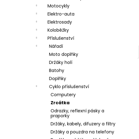
a
Motocykly
n
Elektro-auta
Elektrosady
e
Koloběžky
l
Příslušenství
Nářadí
Moto doplňky
Držáky holí
Batohy
Doplňky
Cyklo příslušenství
Computery
Zrcátka
Odrazky, reflexní pásky a
praporky
Držáky, kabely, difuzery a filtry
Držáky a pouzdra na telefony