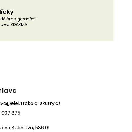
lídky
uděláme garanční
 zcela ZDARMA
hlava
lava@elektrokola-skutry.cz
 007 875
tzova 4, Jihlava, 586 01