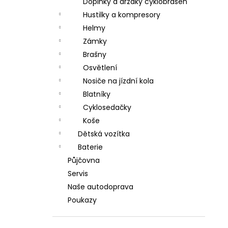
Doplňky a držáky cyklobrašen
Hustilky a kompresory
Helmy
Zámky
Brašny
Osvětlení
Nosiče na jízdní kola
Blatníky
Cyklosedačky
Koše
Dětská vozítka
Baterie
Půjčovna
Servis
Naše autodoprava
Poukazy