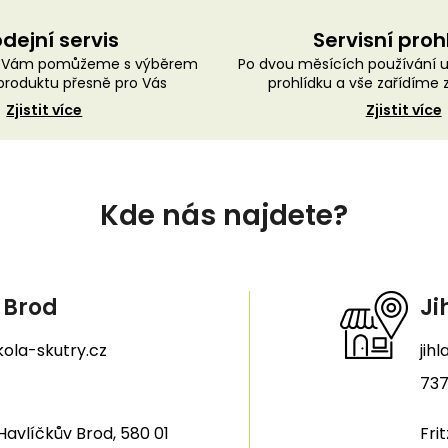
dejní servis
Servisní proh
ě Vám pomůžeme s výběrem
Po dvou měsících používání 
roduktu přesně pro Vás
prohlídku a vše zařídíme
Zjistit více
Zjistit více
Kde nás najdete?
 Brod
Ji
ola-skutry.cz
jih
737
Havlíčkův Brod, 580 01
Fri