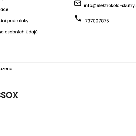
info
@
elektrokola-skutry
mace
dní podmínky
737007875
a osobních údajů
azena.
SSOX