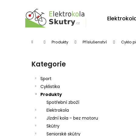
K
Přejít
na
o
obsah
Zpět
Zpět
Elektrokol
š
do
do
í
obchodu
obchodu
k
Domů
Produkty
Příslušenství
Cyklo p
P
o
Kategorie
Přeskočit
s
kategorie
t
Sport
r
Cyklistika
Produkty
a
Spotřební zboží
n
Elektrokola
n
Jízdní kola - bez motoru
í
Skútry
p
Seniorské skútry