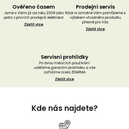
Ověřeno časem
Prodejní servis
Jsme s Vámi již od roku 2009 jako
Rádi a ochotně Vám pomůžeme s
jedni z prvních prodejců elektrokol
výběrem vhodného produktu
přesně pro Vás
Zjistit více
Zjistit více
Servisní prohlídky
Po dvou měsících používání
uděláme garanční prohlídku a vše
zařídíme zcela ZDARMA
Zjistit více
Z
á
Kde nás najdete?
p
a
t