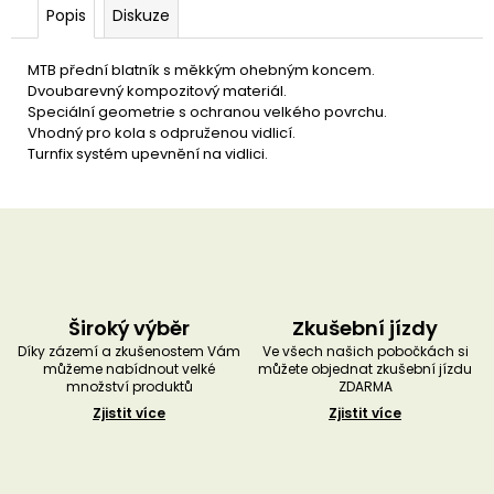
u
Popis
Diskuze
č
u
j
MTB přední blatník s měkkým ohebným koncem.
e
Dvoubarevný kompozitový materiál.
m
Speciální geometrie s ochranou velkého povrchu.
e
Vhodný pro kola s odpruženou vidlicí.
Turnfix systém upevnění na vidlici.
Široký výběr
Zkušební jízdy
Díky zázemí a zkušenostem Vám
Ve všech našich pobočkách si
můžeme nabídnout velké
můžete objednat zkušební jízdu
množství produktů
ZDARMA
Zjistit více
Zjistit více