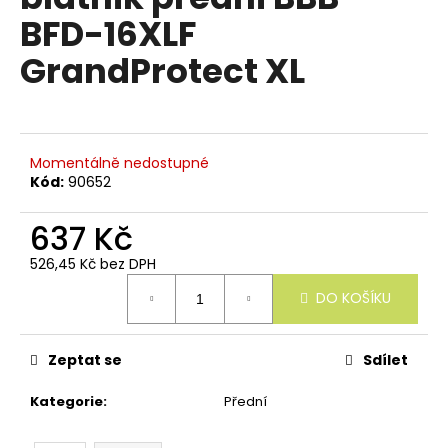
e
je
BFD-16XLF
n
0,0
z
a
GrandProtect XL
5
j
hvězdiček.
í
t
?
Momentálně nedostupné
Kód:
90652
637 Kč
526,45 Kč bez DPH
HLEDAT
Měrná
DO KOŠÍKU
cena:
D
Zeptat se
Sdílet
o
p
Kategorie
:
Přední
o
r