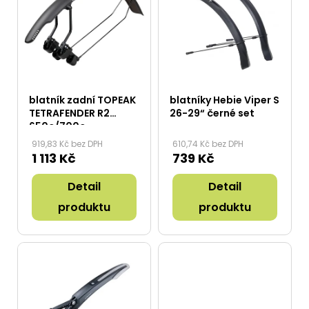
p
i
s
p
r
blatník zadní TOPEAK
blatníky Hebie Viper S
o
TETRAFENDER R2
26-29“ černé set
650c/700c
d
919,83 Kč bez DPH
610,74 Kč bez DPH
u
1 113 Kč
739 Kč
k
Detail
Detail
t
ů
produktu
produktu