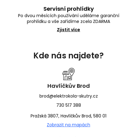
Servisní prohlídky
Po dvou měsících používání uděláme garanční
prohlídku a vše zařídíme zcela ZDARMA
Zjistit více
Z
á
Kde nás najdete?
p
a
t
í
Havlíčkův Brod
brod@elektrokola-skutry.cz
730 517 388
Pražská 3807, Havlíčkův Brod, 580 01
Zobrazit na mapách