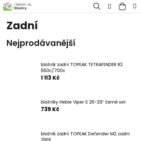
K
Přejít
Hledat
Nákup
M
Přihlášen
na
o
obsah
Zpět
Zpět
košík
š
Zadní
í
C
k
Nejprodávanější
o
p
o
blatník zadní TOPEAK TETRAFENDER R2
t
650c/700c
ř
1 113 Kč
e
b
blatníky Hebie Viper S 26-29“ černé set
u
739 Kč
j
e
t
blatník zadní TOPEAK Defender M2 zadní
26ER