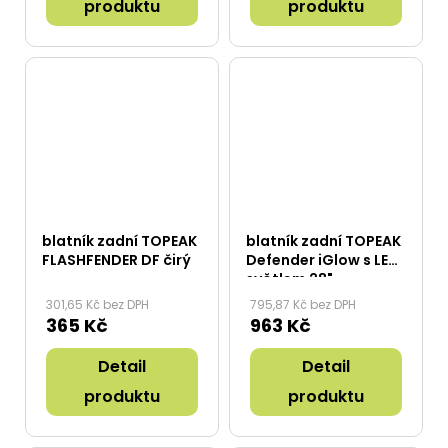
produktu
produktu
blatník zadní TOPEAK
blatník zadní TOPEAK
FLASHFENDER DF čirý
Defender iGlow s LED
světlem 28"
301,65 Kč bez DPH
795,87 Kč bez DPH
365 Kč
963 Kč
Detail
Detail
produktu
produktu