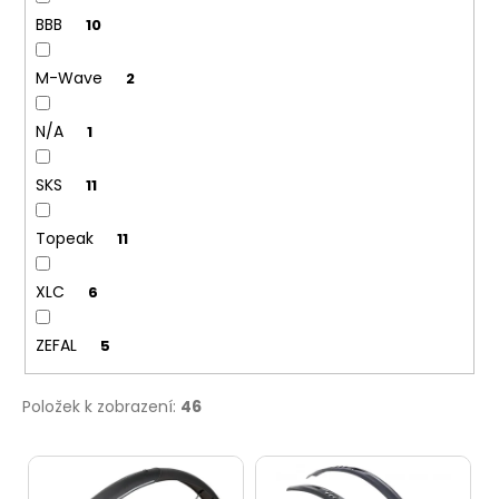
ů
u
č
BBB
10
u
j
M-Wave
2
e
m
e
N/A
1
SKS
11
Topeak
11
XLC
6
ZEFAL
5
Položek k zobrazení:
46
V
ý