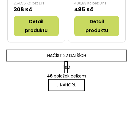
26"-28" bílý
254,55 Kč bez DPH
400,83 Kč bez DPH
308 Kč
485 Kč
Detail
Detail
produktu
produktu
NAČÍST 22 DALŠÍCH
S
1
2
t
O
r
46
položek celkem
v
á
l
NAHORU
n
á
k
d
o
a
v
c
á
í
n
p
í
r
v