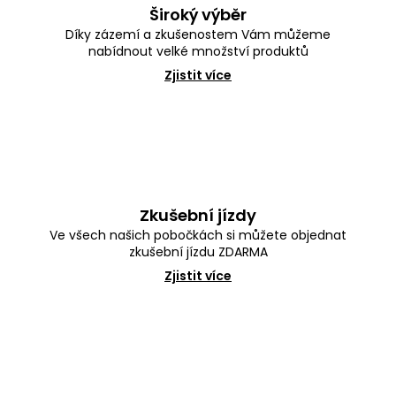
k
Široký výběr
y
Díky zázemí a zkušenostem Vám můžeme
v
nabídnout velké množství produktů
ý
p
Zjistit více
i
s
u
Zkušební jízdy
Ve všech našich pobočkách si můžete objednat
zkušební jízdu ZDARMA
Zjistit více