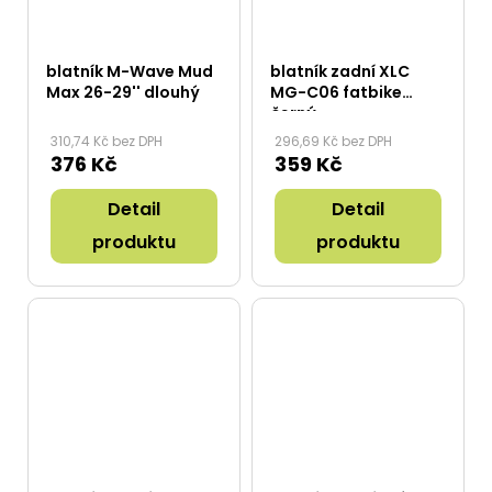
blatník M-Wave Mud
blatník zadní XLC
Max 26-29'' dlouhý
MG-C06 fatbike
černý
310,74 Kč bez DPH
296,69 Kč bez DPH
376 Kč
359 Kč
Detail
Detail
produktu
produktu