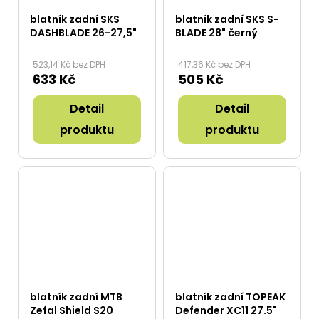
blatník zadní SKS
blatník zadní SKS S-
DASHBLADE 26-27,5"
BLADE 28" černý
523,14 Kč bez DPH
417,36 Kč bez DPH
633 Kč
505 Kč
Detail
Detail
produktu
produktu
blatník zadní MTB
blatník zadní TOPEAK
Zefal Shield S20
Defender XC11 27.5"