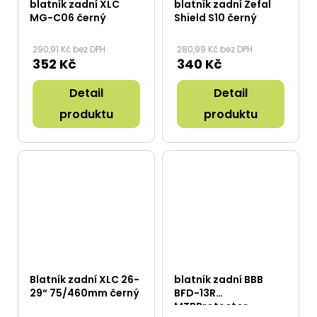
blatník zadní XLC
blatník zadní Zefal
MG-C06 černý
Shield S10 černý
290,91 Kč bez DPH
280,99 Kč bez DPH
352 Kč
340 Kč
Detail
Detail
produktu
produktu
Blatník zadní XLC 26-
blatník zadní BBB
29“ 75/460mm černý
BFD-13R
MTBProtector