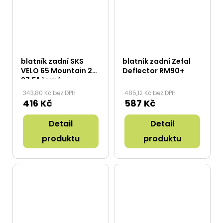
blatník zadní SKS
blatník zadní Zefal
VELO 65 Mountain 26-
Deflector RM90+
27,5" černé
343,80 Kč bez DPH
485,12 Kč bez DPH
416 Kč
587 Kč
Detail
Detail
produktu
produktu