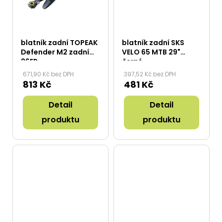
blatník zadní TOPEAK
blatník zadní SKS
Defender M2 zadní
VELO 65 MTB 29"
26ER
černé
671,90 Kč bez DPH
397,52 Kč bez DPH
813 Kč
481 Kč
Detail
Detail
produktu
produktu