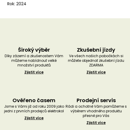
Rok: 2024
Široký výběr
Zkušební jízdy
Díky zázemí a zkušenostem Vám
Ve všech našich pobočkách si
můžeme nabídnout velké
můžete objednat zkušební jízdu
množství produktů
ZDARMA
Zjistit více
Zjistit více
Ověřeno časem
Prodejní servis
Jsme s Vámi již od roku 2009 jako
Rádi a ochotně Vám pomůžeme s
jedni z prvních prodejců elektrokol
výběrem vhodného produktu
přesně pro Vás
Zjistit více
Zjistit více