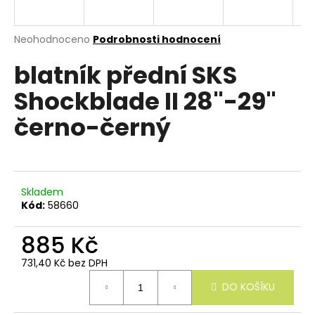
e
n
a
Průměrné
Neohodnoceno
Podrobnosti hodnocení
hodnocení
j
blatník přední SKS
produktu
í
je
Shockblade II 28"-29"
0,0
t
z
?
černo-černý
5
hvězdiček.
Skladem
HLEDAT
Kód:
58660
885 Kč
D
731,40 Kč bez DPH
o
Měrná
p
DO KOŠÍKU
cena:
o
r