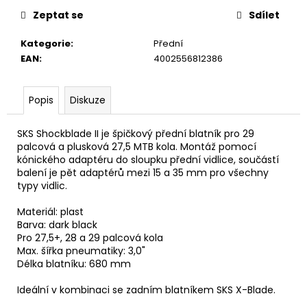
u
č
Zeptat se
Sdílet
u
j
Kategorie
:
Přední
e
EAN
:
4002556812386
m
e
Popis
Diskuze
SKS Shockblade II je špičkový přední blatník pro 29
palcová a plusková 27,5 MTB kola. Montáž pomocí
kónického adaptéru do sloupku přední vidlice, součástí
balení je pět adaptérů mezi 15 a 35 mm pro všechny
typy vidlic.
Materiál: plast
Barva: dark black
Pro 27,5+, 28 a 29 palcová kola
Max. šířka pneumatiky: 3,0"
Délka blatníku: 680 mm
Ideální v kombinaci se zadním blatníkem SKS X-Blade.