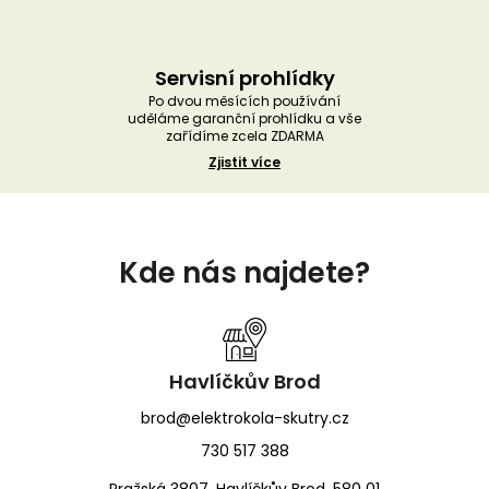
Servisní prohlídky
Po dvou měsících používání
uděláme garanční prohlídku a vše
zařídíme zcela ZDARMA
Zjistit více
Z
á
Kde nás najdete?
p
a
t
í
Havlíčkův Brod
brod@elektrokola-skutry.cz
730 517 388
Pražská 3807, Havlíčkův Brod, 580 01