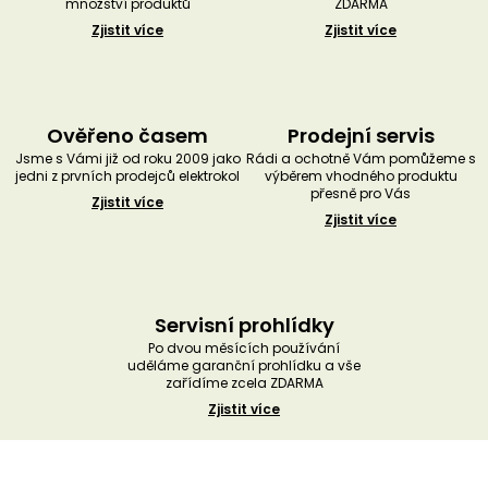
množství produktů
ZDARMA
Zjistit více
Zjistit více
Ověřeno časem
Prodejní servis
Jsme s Vámi již od roku 2009 jako
Rádi a ochotně Vám pomůžeme s
jedni z prvních prodejců elektrokol
výběrem vhodného produktu
přesně pro Vás
Zjistit více
Zjistit více
Servisní prohlídky
Po dvou měsících používání
uděláme garanční prohlídku a vše
zařídíme zcela ZDARMA
Zjistit více
Z