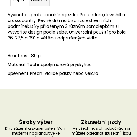
u
č
u
Vyvinuto s profesionálními jezdci. Pro enduro,downhill a
j
crosscountry. Pevně drží na biku i za extrémních
e
podmínek.Díky přiloženým 3 různým samolepkám si
m
vytvoříte design podle sebe. Univerzální použití pro kola
e
26, 27,5 a 29" a většinu odpružených vidlic.
Hmotnost: 80 g
Materiál: Technopolymerová pryskyřice
Upevnění: Přední vidlice pásky nebo velcro
Široký výběr
Zkušební jízdy
Díky zázemí a zkušenostem Vám
Ve všech našich pobočkách si
můžeme nabídnout velké
můžete objednat zkušební jízdu