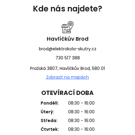
á
Kde nás najdete?
p
a
t
í
Havlíčkův Brod
brod@elektrokola-skutry.cz
730 517 388
Pražská 3807, Havlíčkův Brod, 580 01
Zobrazit na mapách
OTEVÍRACÍ DOBA
Pondělí:
08:30 - 16:00
Úterý:
08:30 - 16:00
Středa:
08:30 - 16:00
Čtvrtek:
08:30 - 16:00