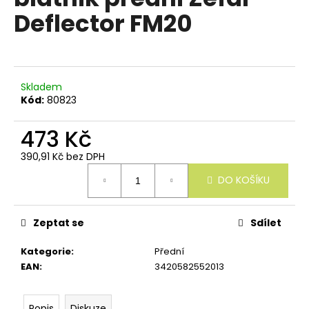
e
je
Deflector FM20
n
0,0
z
a
5
j
hvězdiček.
í
Skladem
t
Kód:
80823
?
473 Kč
390,91 Kč bez DPH
Měrná
DO KOŠÍKU
cena:
HLEDAT
Zeptat se
Sdílet
D
Kategorie
:
Přední
o
EAN
:
3420582552013
p
o
r
Popis
Diskuze