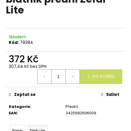
e
je
Lite
n
0,0
z
a
5
j
hvězdiček.
í
Skladem
t
Kód:
79394
?
372 Kč
307,44 Kč bez DPH
Měrná
DO KOŠÍKU
cena:
HLEDAT
Zeptat se
Sdílet
D
Kategorie
:
Přední
o
EAN
:
3420582506009
p
o
r
Popis
Diskuze