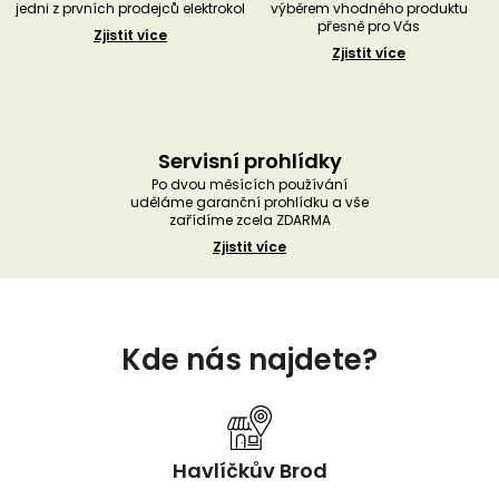
jedni z prvních prodejců elektrokol
výběrem vhodného produktu
přesně pro Vás
Zjistit více
Zjistit více
Servisní prohlídky
Po dvou měsících používání
uděláme garanční prohlídku a vše
zařídíme zcela ZDARMA
Zjistit více
Z
á
Kde nás najdete?
p
a
t
í
Havlíčkův Brod