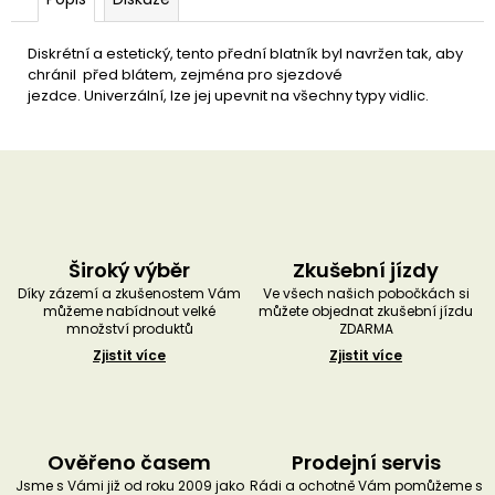
u
č
u
Diskrétní a estetický, tento přední blatník byl navržen tak, aby
j
chránil před blátem, zejména pro sjezdové
e
jezdce. Univerzální, lze jej upevnit na všechny typy vidlic.
m
e
Široký výběr
Zkušební jízdy
Díky zázemí a zkušenostem Vám
Ve všech našich pobočkách si
můžeme nabídnout velké
můžete objednat zkušební jízdu
množství produktů
ZDARMA
Zjistit více
Zjistit více
Ověřeno časem
Prodejní servis
Jsme s Vámi již od roku 2009 jako
Rádi a ochotně Vám pomůžeme s