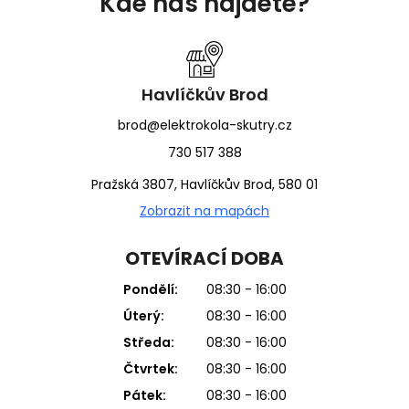
Kde nás najdete?
p
a
t
í
Havlíčkův Brod
brod@elektrokola-skutry.cz
730 517 388
Pražská 3807, Havlíčkův Brod, 580 01
Zobrazit na mapách
OTEVÍRACÍ DOBA
Pondělí:
08:30 - 16:00
Úterý:
08:30 - 16:00
Středa:
08:30 - 16:00
Čtvrtek:
08:30 - 16:00
Pátek:
08:30 - 16:00