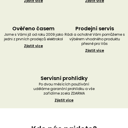
Zjistit více
Zjistit více
Ověřeno časem
Prodejní servis
Jsme s Vámi již od roku 2009 jako
Rádi a ochotně Vám pomůžeme s
jedni z prvních prodejců elektrokol
výběrem vhodného produktu
přesně pro Vás
Zjistit více
Zjistit více
Servisní prohlídky
Po dvou měsících používání
uděláme garanční prohlídku a vše
zařídíme zcela ZDARMA
Zjistit více
Z
á