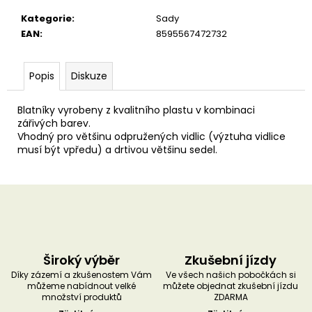
u
č
Kategorie
:
Sady
u
EAN
:
8595567472732
j
e
m
Popis
Diskuze
e
Blatníky vyrobeny z kvalitního plastu v kombinaci
zářivých barev.
Vhodný pro většinu odpružených vidlic (výztuha vidlice
musí být vpředu) a drtivou většinu sedel.
Široký výběr
Zkušební jízdy
Díky zázemí a zkušenostem Vám
Ve všech našich pobočkách si
můžeme nabídnout velké
můžete objednat zkušební jízdu
množství produktů
ZDARMA