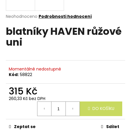
e
n
a
Průměrné
Neohodnoceno
Podrobnosti hodnocení
hodnocení
j
blatníky HAVEN růžové
produktu
í
je
uni
0,0
t
z
?
5
hvězdiček.
Momentálně nedostupné
Kód:
58822
HLEDAT
315 Kč
260,33 Kč bez DPH
Měrná
D
DO KOŠÍKU
cena:
o
p
o
r
Zeptat se
Sdílet