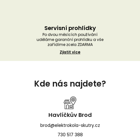
Servisní prohlídky
Po dvou měsících používání
uděláme garanční prohlídku a vše
zařídíme zcela ZDARMA
Zjistit více
Z
á
Kde nás najdete?
p
a
t
í
Havlíčkův Brod
brod@elektrokola-skutry.cz
730 517 388