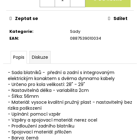
u
č
u
Zeptat se
Sdílet
j
e
m
Kategorie
:
Sady
e
EAN
:
0887539010034
Popis
Diskuze
- Sada blatníků - přední a zadní s integrovaným
elektrickým konaktem s dvěma dynnamo kabely
- Určeno pro kola velikostí: 28" - 29"
- Nastavitelná délka - variabilita 2cm
- Šířka: 56mm
- Materiál: vysoce kvalitní pružný plast - nastavitelný bez
rizika poškození
- Upínání: pomocí vzpěr
- Vzpěry a spojovací materiál: nerez ocel
- Prodloužení zadního blatníku
- Spojovací materiál: přiložen
- Barva: černá