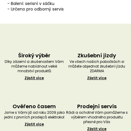
- Balení: serisní v sáčku
- Určeno pro odborný servis
Široký výběr
Zkušební jízdy
Díky zázemí a zkušenostem Vám
Ve všech našich pobočkách si
můžeme nabídnout velké
můžete objednat zkušební jízdu
množství produktů
ZDARMA
Zjistit více
Zjistit více
Ověřeno časem
Prodejní servis
Jsme s Vámi již od roku 2009 jako
Rádi a ochotně Vám pomůžeme s
jedni z prvních prodejců elektrokol
výběrem vhodného produktu
přesně pro Vás
Zjistit více
Zjistit více