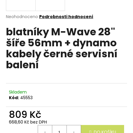
e
n
a
Průměrné
Neohodnoceno
Podrobnosti hodnocení
hodnocení
j
blatníky M-Wave 28"
produktu
í
je
šíře 56mm + dynamo
0,0
t
z
?
kabely černé servisní
5
hvězdiček.
balení
HLEDAT
Skladem
Kód:
45553
D
809 Kč
o
p
668,60 Kč bez DPH
o
Měrná
r
DO KOŠÍKU
cena: