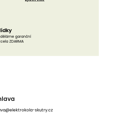
lídky
uděláme garanční
 zcela ZDARMA
hlava
lava@elektrokola-skutry.cz