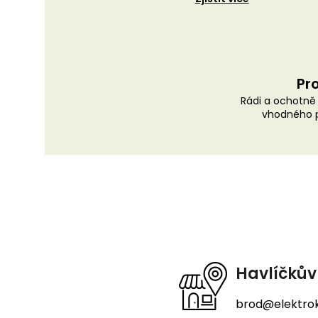
Pro
Rádi a ochotn
vhodného p
Z
á
p
a
t
Havlíčkův
í
brod@elektrok