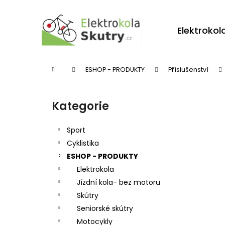
K
Přejít
na
o
obsah
Zpět
Zpět
Elektrokol
š
do
do
í
obchodu
obchodu
k
Domů
ESHOP - PRODUKTY
Příslušenství
P
o
Kategorie
Přeskočit
s
kategorie
t
Sport
r
Cyklistika
ESHOP - PRODUKTY
a
Elektrokola
n
Jízdní kola- bez motoru
n
Skútry
í
Seniorské skútry
p
Motocykly