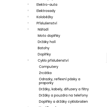
a
Elektro-auta
n
Elektrosady
Koloběžky
e
Příslušenství
l
Nářadí
Moto doplňky
Držáky holí
Batohy
Doplňky
Cyklo příslušenství
Computery
Zrcátka
Odrazky, reflexní pásky a
praporky
Držáky, kabely, difuzery a filtry
Držáky a pouzdra na telefony
Doplňky a držáky cyklobrašen