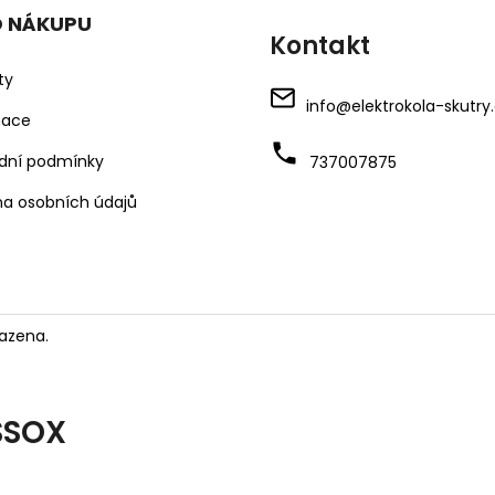
O NÁKUPU
Kontakt
ty
info
@
elektrokola-skutry
mace
dní podmínky
737007875
a osobních údajů
azena.
SSOX