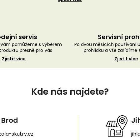
dejní servis
Servisní proh
ě Vám pomůžeme s výběrem
Po dvou měsících používání 
roduktu přesně pro Vás
prohlídku a vše zařídíme
Zjistit více
Zjistit více
Kde nás najdete?
 Brod
Ji
ola-skutry.cz
jih