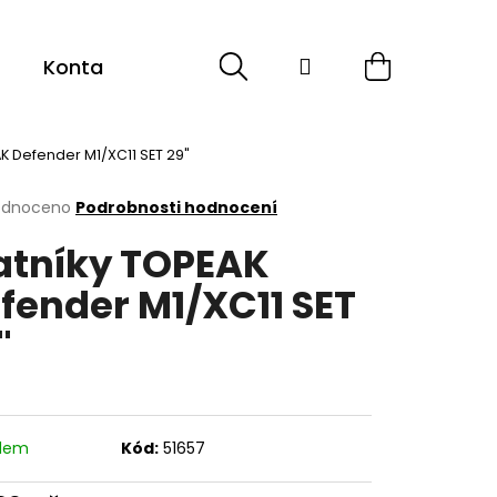
Hledat
Přihlášení
Nákupní
Kontakt
Sport
Cyklistika
ESHOP -
košík
AK Defender M1/XC11 SET 29"
rné
odnoceno
Podrobnosti hodnocení
cení
atníky TOPEAK
ktu
fender M1/XC11 SET
"
ček.
adem
Kód:
51657