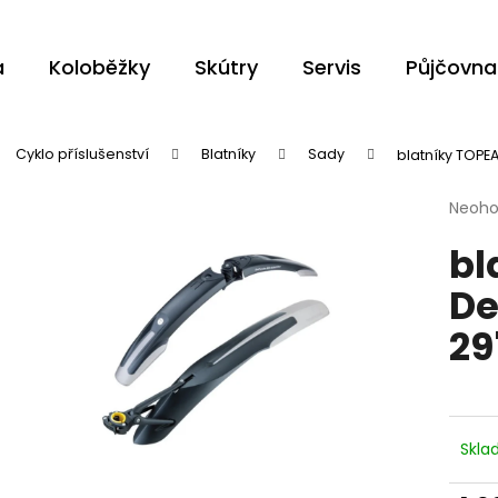
a
Koloběžky
Skútry
Servis
Půjčovna
Co potřebujete najít?
Cyklo příslušenství
Blatníky
Sady
blatníky TOPE
Průmě
Neoh
HLEDAT
hodno
bl
produ
je
De
0,0
z
Doporučujeme
29
5
hvězdi
Skl