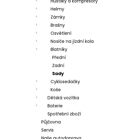
Hustilky a kompresory
Helmy
Zámky
Brašny
Osvětlení
Nosiče na jízdní kola
Blatníky
Přední
Zadní
Sady
Cyklosedačky
Koše
Dětská vozítka
Baterie
Spotřební zboží
Půjčovna
Servis
Naše autodoprava