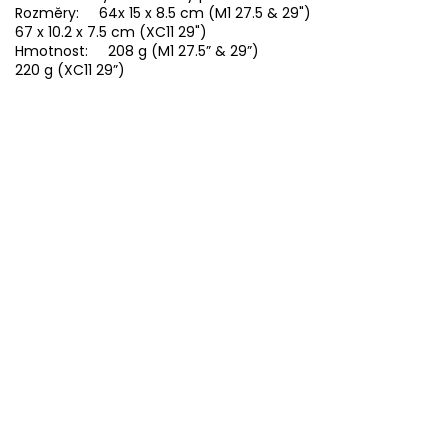
Rozměry: 64x 15 x 8.5 cm (M1 27.5 & 29")
67 x 10.2 x 7.5 cm (XC11 29")
Hmotnost: 208 g (M1 27.5” & 29”)
220 g (XC11 29”)