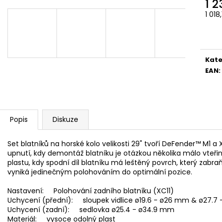
1 2
1 018
Měr
cena
Kate
EAN
:
Popis
Diskuze
Set blatníků na horské kolo velikosti 29" tvoří DeFender™ M1 a
upnutí, kdy demontáž blatníku je otázkou několika málo vteřin
plastu, kdy spodní díl blatníku má leštěný povrch, který zabraň
vyniká jedinečným polohováním do optimální pozice.
Nastavení: Polohování zadního blatníku (XC11)
Uchycení (přední): sloupek vidlice ø19.6 - ø26 mm & ø27.7
Uchycení (zadní): sedlovka ø25.4 - ø34.9 mm
Materiál: vysoce odolný plast