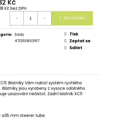
32 Kč
,18 Kč bez DPH
ná
DO KOŠÍKU
:
Tisk
gorie
:
Sady
4712511833157
Zeptat se
Sdílet
 XC11. Blatníky Vám nabízí systém rychlého
. Blatníky jsou vyrobeny z vysoce odolného
uje usazování nečistot. Zadní blatník XC11
 - ø35 mm steerer tube