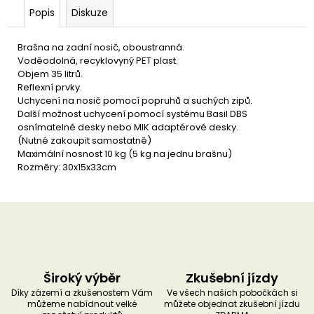
u
Popis
Diskuze
č
u
j
Brašna na zadní nosič, oboustranná.
e
Voděodolná, recyklovyný PET plast.
m
Objem 35 litrů.
e
Reflexní prvky.
Uchycení na nosič pomocí popruhů a suchých zipů.
Další možnost uchycení pomocí systému Basil DBS
osnímatelné desky nebo MIK adaptérové desky.
(Nutné zakoupit samostatně)
Maximální nosnost 10 kg (5 kg na jednu brašnu)
Rozměry: 30x15x33cm
Široký výběr
Zkušební jízdy
Díky zázemí a zkušenostem Vám
Ve všech našich pobočkách si
můžeme nabídnout velké
můžete objednat zkušební jízdu