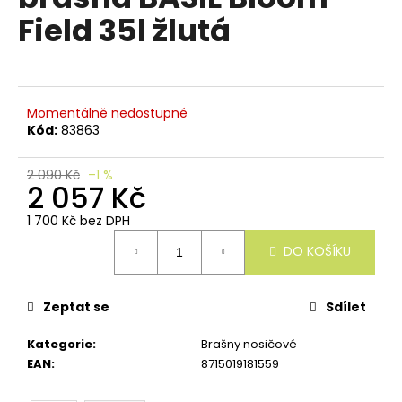
e
je
Field 35l žlutá
n
0,0
z
a
5
j
hvězdiček.
í
Momentálně nedostupné
t
Kód:
83863
?
2 090 Kč
–1 %
2 057 Kč
1 700 Kč bez DPH
Měrná
HLEDAT
DO KOŠÍKU
cena:
Zeptat se
Sdílet
D
o
Kategorie
:
Brašny nosičové
p
EAN
:
8715019181559
o
r