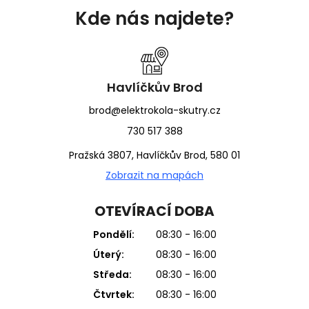
á
Kde nás najdete?
p
a
t
í
Havlíčkův Brod
brod@elektrokola-skutry.cz
730 517 388
Pražská 3807, Havlíčkův Brod, 580 01
Zobrazit na mapách
OTEVÍRACÍ DOBA
Pondělí:
08:30 - 16:00
Úterý:
08:30 - 16:00
Středa:
08:30 - 16:00
Čtvrtek:
08:30 - 16:00