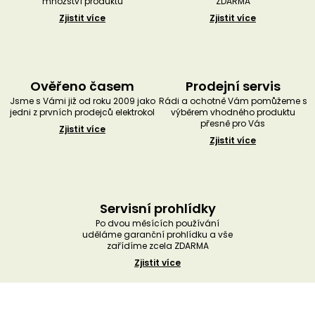
množství produktů
ZDARMA
Zjistit více
Zjistit více
Ověřeno časem
Prodejní servis
Jsme s Vámi již od roku 2009 jako
Rádi a ochotně Vám pomůžeme s
jedni z prvních prodejců elektrokol
výběrem vhodného produktu
přesně pro Vás
Zjistit více
Zjistit více
Servisní prohlídky
Po dvou měsících používání
uděláme garanční prohlídku a vše
zařídíme zcela ZDARMA
Zjistit více
Z