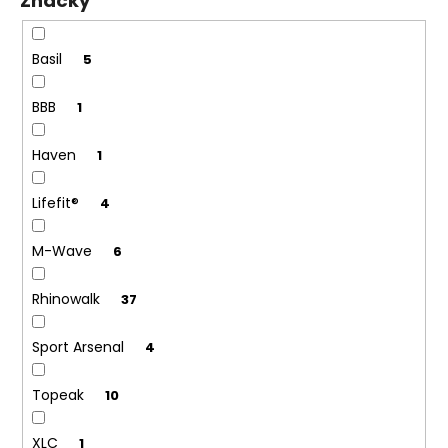
Značky
u
t
č
ů
u
j
Basil
5
e
m
BBB
1
e
Haven
1
Lifefit®
4
M-Wave
6
Rhinowalk
37
Sport Arsenal
4
Topeak
10
XLC
1