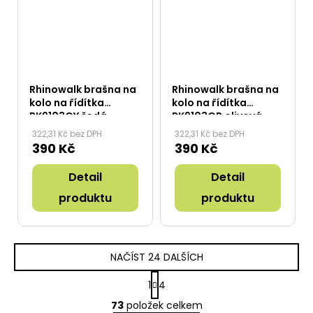
Rhinowalk brašna na
Rhinowalk brašna na
kolo na řídítka
kolo na řídítka
RK9103GY šedá
RK9103GR olivová
322,31 Kč bez DPH
322,31 Kč bez DPH
390 Kč
390 Kč
Detail
Detail
produktu
produktu
NAČÍST 24 DALŠÍCH
S
1
4
t
O
r
73
položek celkem
v