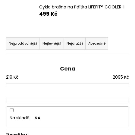
e
n
Cyklo brašna na řidítka LIFEFIT® COOLER II
499 Kč
a
j
í
Ř
t
a
Nejprodávanější
Nejlevnější
Nejdražší
Abecedně
?
z
e
Cena
n
í
219
Kč
2095
Kč
HLEDAT
p
r
o
D
d
o
Na skladě
54
p
u
o
k
r