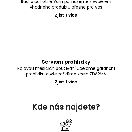
Rádi a ochotně Vám pomůžeme s výběrem
vhodného produktu přesně pro Vás
Zjistit více
Servisní prohlídky
Po dvou měsících používání uděláme garanční
prohlídku a vše zařídíme zcela ZDARMA
Zjistit více
Z
á
Kde nás najdete?
p
a
t