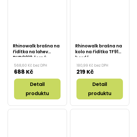
Rhinowalk brašna na
Rhinowalk brašna na
řídítka na lahev
kolo na řídítka TF910
BHD0012 černá
bordó
568,60 Kč bez DPH
180,99 Kč bez DPH
688 Kč
219 Kč
Detail
Detail
produktu
produktu