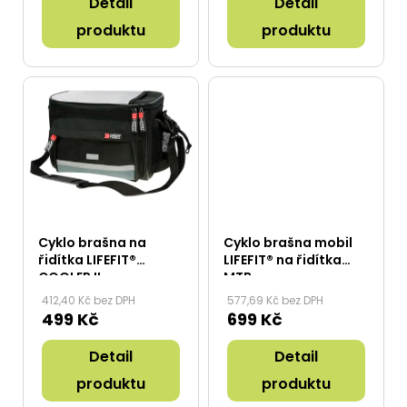
Detail
Detail
t
ů
produktu
produktu
Cyklo brašna na
Cyklo brašna mobil
řidítka LIFEFIT®
LIFEFIT® na řidítka
COOLER II
MTB
412,40 Kč bez DPH
577,69 Kč bez DPH
499 Kč
699 Kč
Detail
Detail
produktu
produktu