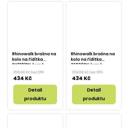
Rhinowalk brašna na
Rhinowalk brašna na
kolo na řídítka
kolo na řídítka
RK9101BK černá
TF920BK černá
358,68 Kč bez DPH
358,68 Kč bez DPH
434 Kč
434 Kč
Detail
Detail
produktu
produktu