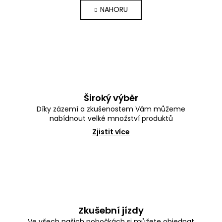
á
l
NAHORU
n
á
k
d
o
a
v
c
á
í
n
p
í
r
v
k
Široký výběr
y
Díky zázemí a zkušenostem Vám můžeme
v
nabídnout velké množství produktů
ý
p
Zjistit více
i
s
u
Zkušební jízdy
Ve všech našich pobočkách si můžete objednat