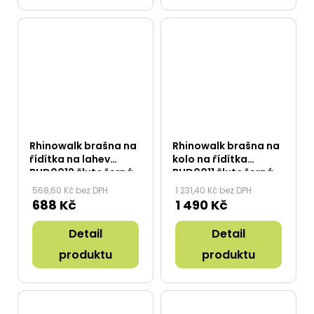
Rhinowalk brašna na
Rhinowalk brašna na
řídítka na lahev
kolo na řídítka
BHD0012 žlutočerná
BHD0011 žlutočerná
568,60 Kč bez DPH
1 231,40 Kč bez DPH
688 Kč
1 490 Kč
Detail
Detail
produktu
produktu