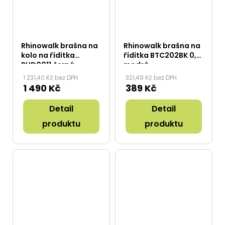
Rhinowalk brašna na
Rhinowalk brašna na
kolo na řídítka
řídítka BTC202BK 0,9l
BHD0011 černá
modrá
1 231,40 Kč bez DPH
321,49 Kč bez DPH
1 490 Kč
389 Kč
Detail
Detail
produktu
produktu