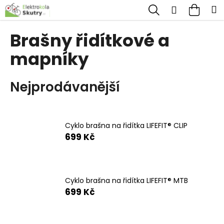
K
Přejít
Hledat
Nákup
M
Přihlášen
na
o
obsah
Zpět
Zpět
košík
š
Brašny řidítkové a
í
mapníky
C
k
o
p
Nejprodávanější
o
t
ř
Cyklo brašna na řidítka LIFEFIT® CLIP
699 Kč
e
b
u
j
Cyklo brašna na řidítka LIFEFIT® MTB
699 Kč
e
t