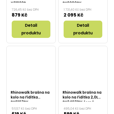
X21922B
RK9200BK
726,45 Kč bez DPH
1 731,40 Kč bez DPH
879 Kč
2 095 Kč
Detail
Detail
produktu
produktu
Rhinowalk brašna na
Rhinowalk brašna na
kolo na řídítka
kolo na řidítka 2,0L
RK9107BK
RK24931BK černá
511,57 Kč bez DPH
495,04 Kč bez DPH
619 Kč
599 Kč