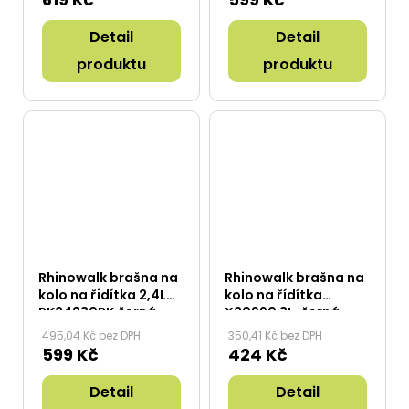
Detail
Detail
produktu
produktu
Rhinowalk brašna na
Rhinowalk brašna na
kolo na řidítka 2,4L
kolo na řídítka
RK24930BK černá
X20990 3L, černá
495,04 Kč bez DPH
350,41 Kč bez DPH
599 Kč
424 Kč
Detail
Detail