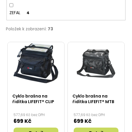
ZEFAL
4
Položek k zobrazení:
73
V
ý
p
i
s
p
r
Cyklo brašna na
Cyklo brašna na
o
řidítka LIFEFIT® CLIP
řidítka LIFEFIT® MTB
d
577,69 Kč bez DPH
577,69 Kč bez DPH
u
699 Kč
699 Kč
k