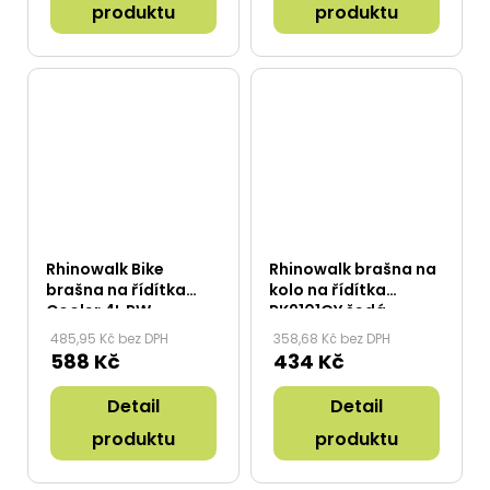
produktu
produktu
Rhinowalk Bike
Rhinowalk brašna na
brašna na řídítka
kolo na řídítka
Cooler 4L RW-
RK9101GY šedá
RK18996GM černá
485,95 Kč bez DPH
358,68 Kč bez DPH
588 Kč
434 Kč
Detail
Detail
produktu
produktu