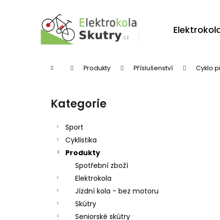
K
Přejít
na
o
obsah
Zpět
Zpět
Elektrokol
š
do
do
í
obchodu
obchodu
k
Domů
Produkty
Příslušenství
Cyklo p
P
o
Kategorie
Přeskočit
s
kategorie
t
Sport
r
Cyklistika
Produkty
a
Spotřební zboží
n
Elektrokola
n
Jízdní kola - bez motoru
í
Skútry
p
Seniorské skútry