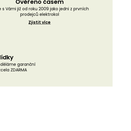
Ověřeno časem
 s Vámi již od roku 2009 jako jedni z prvních
prodejců elektrokol
Zjistit více
lídky
uděláme garanční
 zcela ZDARMA