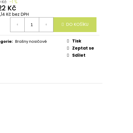
9 Kč
–1 %
22 Kč
3,14 Kč bez DPH
ná
DO KOŠÍKU
:
Tisk
gorie
:
Brašny nosičové
Zeptat se
Sdílet