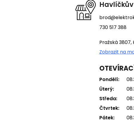
t
Havlíčkův
í
brod@elektrok
730 517 388
Pražská 3807, 
Zobrazit na m
OTEVÍRAC
Pondělí:
08:
Úterý:
08:
Středa:
08:
Čtvrtek:
08:
Pátek:
08: