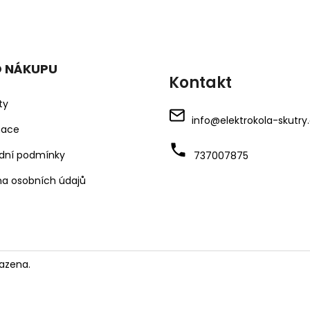
O NÁKUPU
Kontakt
ty
info
@
elektrokola-skutry
mace
dní podmínky
737007875
a osobních údajů
azena.