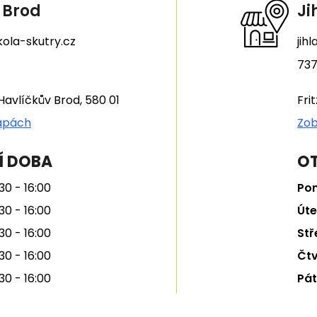
 Brod
Ji
ola-skutry.cz
jih
737
Havlíčkův Brod, 580 01
Fri
apách
Zob
Í DOBA
OT
30 - 16:00
Pon
30 - 16:00
Úte
30 - 16:00
Stř
30 - 16:00
Čtv
30 - 16:00
Pát