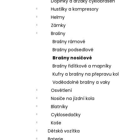
Doplňky a držáky cyklobrašen
Hustilky a kompresory
Helmy
Zámky
Brašny
Brašny rámové
Brašny podsedlové
Brašny nosičové
Brašny řidítkové a mapníky
Kufry a brašny na přepravu kol
Voděodolné brašny a vaky
Osvětlení
Nosiče na jízdní kola
Blatníky
Cyklosedačky
Koše
Dětská vozítka
Baterie