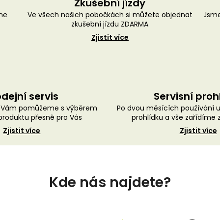
Zkušební jízdy
me
Ve všech našich pobočkách si můžete objednat
Jsme
zkušební jízdu ZDARMA
Zjistit více
dejní servis
Servisní proh
ě Vám pomůžeme s výběrem
Po dvou měsících používání 
roduktu přesně pro Vás
prohlídku a vše zařídíme
Zjistit více
Zjistit více
Kde nás najdete?