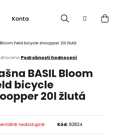
Hledat
Přihlášení
Nákupní
Kontakt
košík
Bloom Field bicycle shoopper 20l žlutá
rné
odnoceno
Podrobnosti hodnocení
cení
ašna BASIL Bloom
ktu
eld bicycle
oopper 20l žlutá
ček.
entálně nedostupné
Kód:
83824