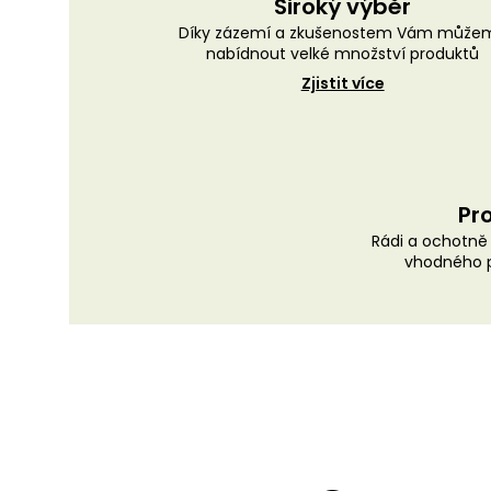
Široký výběr
Díky zázemí a zkušenostem Vám může
nabídnout velké množství produktů
Zjistit více
Pro
Rádi a ochotn
vhodného p
Z
á
p
a