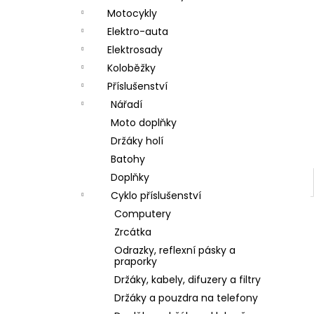
a
Motocykly
n
Elektro-auta
Elektrosady
e
Koloběžky
l
Příslušenství
Nářadí
Moto doplňky
Držáky holí
Batohy
Doplňky
Cyklo příslušenství
Computery
Zrcátka
Odrazky, reflexní pásky a
praporky
Držáky, kabely, difuzery a filtry
Držáky a pouzdra na telefony