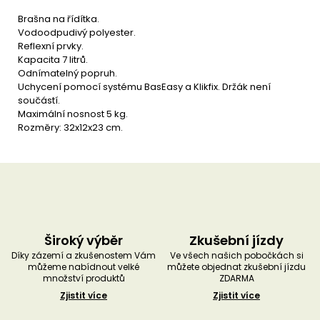
u
č
Brašna na řídítka.
u
Vodoodpudivý polyester.
j
Reflexní prvky.
e
Kapacita 7 litrů.
m
Odnímatelný popruh.
e
Uchycení pomocí systému BasEasy a Klikfix. Držák není
součástí.
Maximální nosnost 5 kg.
Rozměry: 32x12x23 cm.
Široký výběr
Zkušební jízdy
Díky zázemí a zkušenostem Vám
Ve všech našich pobočkách si
můžeme nabídnout velké
můžete objednat zkušební jízdu
množství produktů
ZDARMA
Zjistit více
Zjistit více