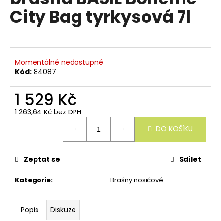
e
je
City Bag tyrkysová 7l
n
0,0
z
a
5
j
hvězdiček.
í
Momentálně nedostupné
t
Kód:
84087
?
1 529 Kč
1 263,64 Kč bez DPH
Měrná
DO KOŠÍKU
cena:
HLEDAT
Zeptat se
Sdílet
D
Kategorie
:
Brašny nosičové
o
p
o
Popis
Diskuze
r