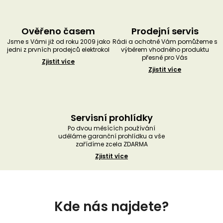
Ověřeno časem
Prodejní servis
Jsme s Vámi již od roku 2009 jako
Rádi a ochotně Vám pomůžeme s
jedni z prvních prodejců elektrokol
výběrem vhodného produktu
přesně pro Vás
Zjistit více
Zjistit více
Servisní prohlídky
Po dvou měsících používání
uděláme garanční prohlídku a vše
zařídíme zcela ZDARMA
Zjistit více
Z
á
Kde nás najdete?
p