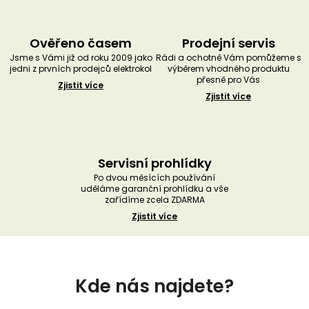
Ověřeno časem
Prodejní servis
Jsme s Vámi již od roku 2009 jako
Rádi a ochotně Vám pomůžeme s
jedni z prvních prodejců elektrokol
výběrem vhodného produktu
přesně pro Vás
Zjistit více
Zjistit více
Servisní prohlídky
Po dvou měsících používání
uděláme garanční prohlídku a vše
zařídíme zcela ZDARMA
Zjistit více
Z
á
Kde nás najdete?
p