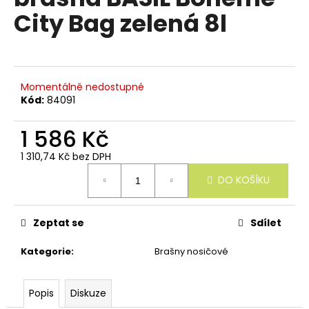
e
je
City Bag zelená 8l
n
0,0
z
a
5
j
hvězdiček.
í
Momentálně nedostupné
t
Kód:
84091
?
1 586 Kč
1 310,74 Kč bez DPH
Měrná
DO KOŠÍKU
cena:
HLEDAT
Zeptat se
Sdílet
D
Kategorie
:
Brašny nosičové
o
p
o
Popis
Diskuze
r