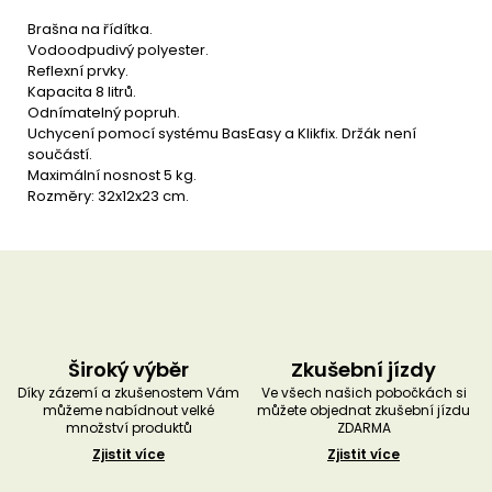
u
č
Brašna na řídítka.
u
Vodoodpudivý polyester.
j
Reflexní prvky.
e
Kapacita 8 litrů.
m
Odnímatelný popruh.
e
Uchycení pomocí systému BasEasy a Klikfix. Držák není
součástí.
Maximální nosnost 5 kg.
Rozměry: 32x12x23 cm.
Široký výběr
Zkušební jízdy
Díky zázemí a zkušenostem Vám
Ve všech našich pobočkách si
můžeme nabídnout velké
můžete objednat zkušební jízdu
množství produktů
ZDARMA
Zjistit více
Zjistit více