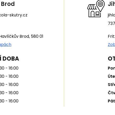
 Brod
Ji
ola-skutry.cz
jih
737
Havlíčkův Brod, 580 01
Fri
apách
Zob
Í DOBA
OT
30 - 16:00
Pon
30 - 16:00
Úte
30 - 16:00
Stř
30 - 16:00
Čtv
30 - 16:00
Pát