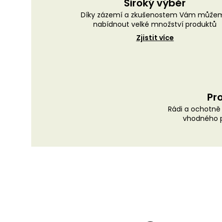
Široký výběr
Díky zázemí a zkušenostem Vám může
nabídnout velké množství produktů
Zjistit více
Pro
Rádi a ochotn
vhodného p
Z
á
p
a