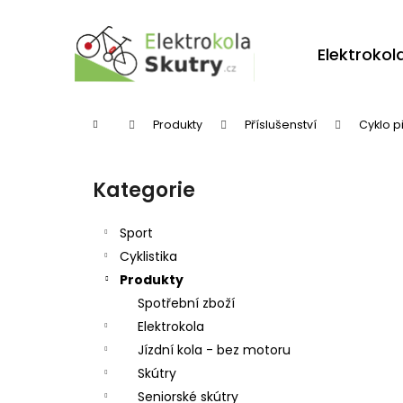
K
Přejít
na
o
obsah
Zpět
Zpět
Elektrokol
š
do
do
í
obchodu
obchodu
k
Domů
Produkty
Příslušenství
Cyklo p
P
o
Kategorie
Přeskočit
s
kategorie
t
Sport
r
Cyklistika
Produkty
a
Spotřební zboží
n
Elektrokola
n
Jízdní kola - bez motoru
í
Skútry
p
Seniorské skútry