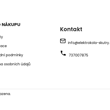
O NÁKUPU
Kontakt
ty
info
@
elektrokola-skutry
mace
dní podmínky
737007875
a osobních údajů
azena.