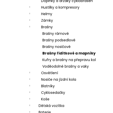
Doplňky a držáky cyklobrašen
Hustilky a kompresory
Helmy
Zámky
Brašny
Brašny rámové
Brašny podsedlové
Brašny nosičové
Brašny řidítkové a mapníky
Kufry a brašny na přepravu kol
Voděodolné brašny a vaky
Osvětlení
Nosiče na jízdní kola
Blatníky
Cyklosedačky
Koše
Dětská vozítka
Baterie