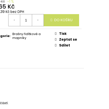
 Kč
–1 %
565 Kč
3,39 Kč bez DPH
ná
DO KOŠÍKU
:
Tisk
Brašny řidítkové a
gorie
:
mapníky
Zeptat se
Sdílet
částí.