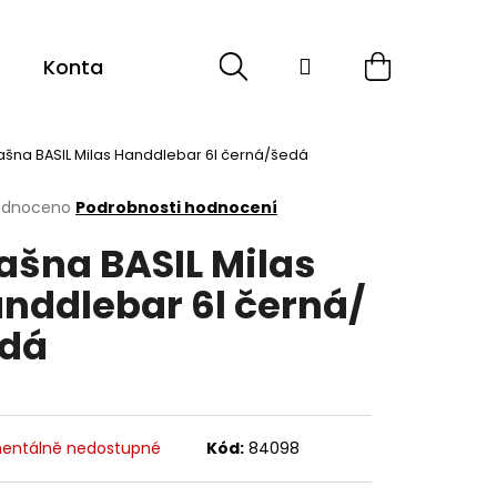
Hledat
Přihlášení
Nákupní
Kontakt
košík
ašna BASIL Milas Handdlebar 6l černá/šedá
rné
odnoceno
Podrobnosti hodnocení
cení
ašna BASIL Milas
ktu
nddlebar 6l černá/
dá
ček.
entálně nedostupné
Kód:
84098