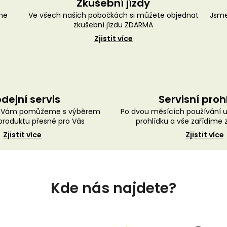
Zkušební jízdy
me
Ve všech našich pobočkách si můžete objednat
Jsme
zkušební jízdu ZDARMA
Zjistit více
dejní servis
Servisní proh
ě Vám pomůžeme s výběrem
Po dvou měsících používání 
roduktu přesně pro Vás
prohlídku a vše zařídíme
Zjistit více
Zjistit více
Kde nás najdete?