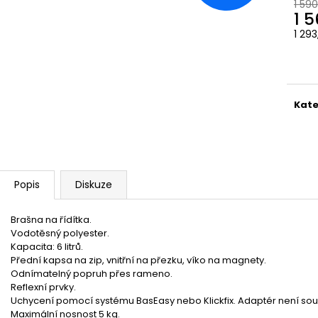
1 590
1 
1 29
Měr
cena
Kate
Popis
Diskuze
Brašna na řídítka.
Vodotěsný polyester.
Kapacita: 6 litrů.
Přední kapsa na zip, vnitřní na přezku, víko na magnety.
Odnímatelný popruh přes rameno.
Reflexní prvky.
Uchycení pomocí systému BasEasy nebo Klickfix. Adaptér není sou
Maximální nosnost 5 kg.