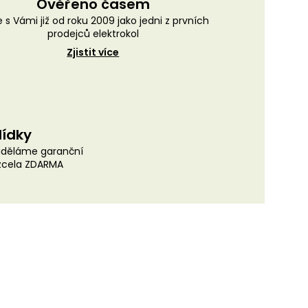
Ověřeno časem
 s Vámi již od roku 2009 jako jedni z prvních
prodejců elektrokol
Zjistit více
lídky
uděláme garanční
 zcela ZDARMA