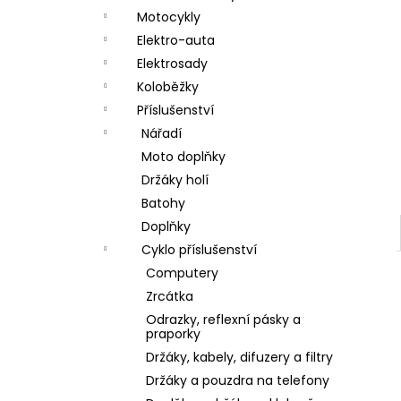
a
Motocykly
n
Elektro-auta
Elektrosady
e
Koloběžky
l
Příslušenství
Nářadí
Moto doplňky
Držáky holí
Batohy
Doplňky
Cyklo příslušenství
Computery
Zrcátka
Odrazky, reflexní pásky a
praporky
Držáky, kabely, difuzery a filtry
Držáky a pouzdra na telefony