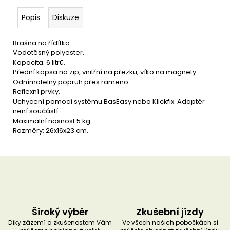
u
č
Popis
Diskuze
u
j
e
Brašna na řídítka.
m
Vodotěsný polyester.
e
Kapacita: 6 litrů.
Přední kapsa na zip, vnitřní na přezku, víko na magnety.
Odnímatelný popruh přes rameno.
Reflexní prvky.
Uchycení pomocí systému BasEasy nebo Klickfix. Adaptér
není součástí.
Maximální nosnost 5 kg.
Rozměry: 26x16x23 cm.
Široký výběr
Zkušební jízdy
Díky zázemí a zkušenostem Vám
Ve všech našich pobočkách si