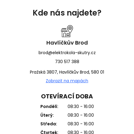
Z
á
Kde nás najdete?
p
a
t
í
Havlíčkův Brod
brod@elektrokola-skutry.cz
730 517 388
Pražská 3807, Havlíčkův Brod, 580 01
Zobrazit na mapách
OTEVÍRACÍ DOBA
Pondělí:
08:30 - 16:00
Úterý:
08:30 - 16:00
Středa:
08:30 - 16:00
Čtvrtek:
08:30 - 16:00