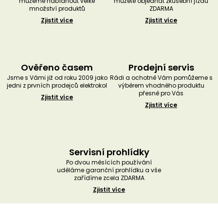
můžeme nabídnout velké
můžete objednat zkušební jízdu
množství produktů
ZDARMA
Zjistit více
Zjistit více
Ověřeno časem
Prodejní servis
Jsme s Vámi již od roku 2009 jako
Rádi a ochotně Vám pomůžeme s
jedni z prvních prodejců elektrokol
výběrem vhodného produktu
přesně pro Vás
Zjistit více
Zjistit více
Servisní prohlídky
Po dvou měsících používání
uděláme garanční prohlídku a vše
zařídíme zcela ZDARMA
Zjistit více