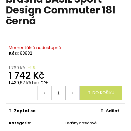
e
je
Design Commuter 18l
n
0,0
z
a
černá
5
j
hvězdiček.
í
t
?
Momentálně nedostupné
Kód:
83832
1 769 Kč
–1 %
1 742 Kč
HLEDAT
1 439,67 Kč bez DPH
Měrná
DO KOŠÍKU
cena:
D
o
Zeptat se
Sdílet
p
o
Kategorie
:
Brašny nosičové
r