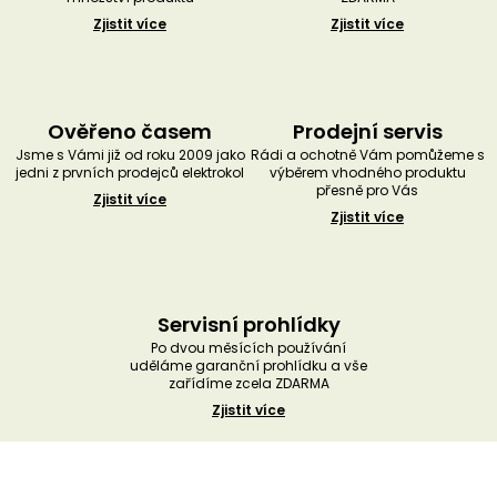
Zjistit více
Zjistit více
Ověřeno časem
Prodejní servis
Jsme s Vámi již od roku 2009 jako
Rádi a ochotně Vám pomůžeme s
jedni z prvních prodejců elektrokol
výběrem vhodného produktu
přesně pro Vás
Zjistit více
Zjistit více
Servisní prohlídky
Po dvou měsících používání
uděláme garanční prohlídku a vše
zařídíme zcela ZDARMA
Zjistit více
Z