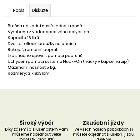
u
č
Popis
Diskuze
u
j
e
Brašna na zadní nosič, jednostranná.
m
Vyrobeno z vodoodpudivého polyesteru.
e
Kapacita 18 litrů.
Dvojité reflexní proužky na bocích.
Rukojeť, ramenní popruh.
Lze snadno upevnit pomocí popruhů.
Uchycení pomocí systému Hook-On (háčky v kapse na zip)
Maximální nosnost 5 kg.
Rozměry: 31x18x31cm.
Široký výběr
Zkušební jízdy
Díky zázemí a zkušenostem Vám
Ve všech našich pobočkách si
můžeme nabídnout velké
můžete objednat zkušební jízdu
množství produktů
ZDARMA