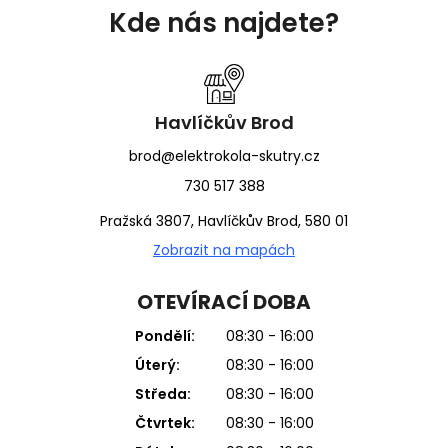
á
Kde nás najdete?
p
a
t
í
Havlíčkův Brod
brod@elektrokola-skutry.cz
730 517 388
Pražská 3807, Havlíčkův Brod, 580 01
Zobrazit na mapách
OTEVÍRACÍ DOBA
Pondělí:
08:30 - 16:00
Úterý:
08:30 - 16:00
Středa:
08:30 - 16:00
Čtvrtek:
08:30 - 16:00