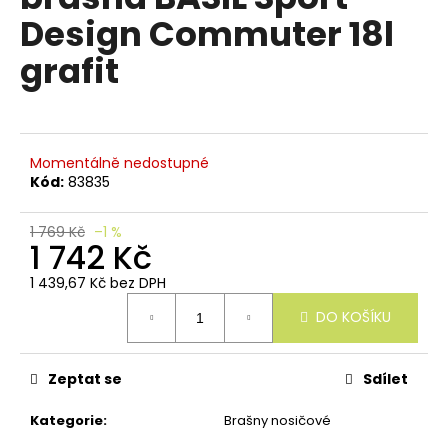
e
je
Design Commuter 18l
n
0,0
z
a
grafit
5
j
hvězdiček.
í
t
?
Momentálně nedostupné
Kód:
83835
1 769 Kč
–1 %
1 742 Kč
HLEDAT
1 439,67 Kč bez DPH
Měrná
DO KOŠÍKU
cena:
D
o
Zeptat se
Sdílet
p
o
Kategorie
:
Brašny nosičové
r