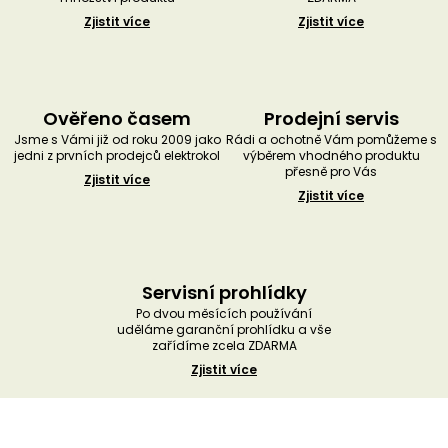
Zjistit více
Zjistit více
Ověřeno časem
Prodejní servis
Jsme s Vámi již od roku 2009 jako
Rádi a ochotně Vám pomůžeme s
jedni z prvních prodejců elektrokol
výběrem vhodného produktu
přesně pro Vás
Zjistit více
Zjistit více
Servisní prohlídky
Po dvou měsících používání
uděláme garanční prohlídku a vše
zařídíme zcela ZDARMA
Zjistit více
Z