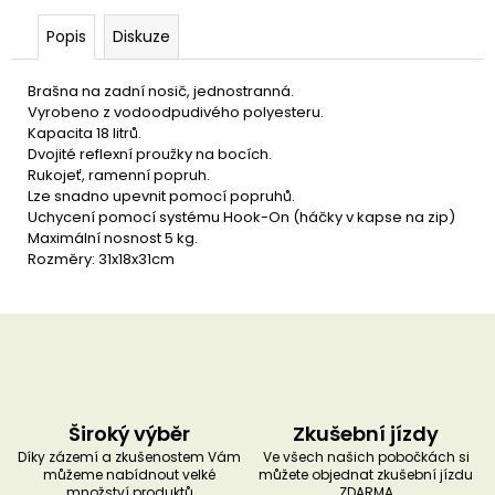
u
č
Popis
Diskuze
u
j
e
Brašna na zadní nosič, jednostranná.
m
Vyrobeno z vodoodpudivého polyesteru.
e
Kapacita 18 litrů.
Dvojité reflexní proužky na bocích.
Rukojeť, ramenní popruh.
Lze snadno upevnit pomocí popruhů.
Uchycení pomocí systému Hook-On (háčky v kapse na zip)
Maximální nosnost 5 kg.
Rozměry: 31x18x31cm
Široký výběr
Zkušební jízdy
Díky zázemí a zkušenostem Vám
Ve všech našich pobočkách si
můžeme nabídnout velké
můžete objednat zkušební jízdu
množství produktů
ZDARMA