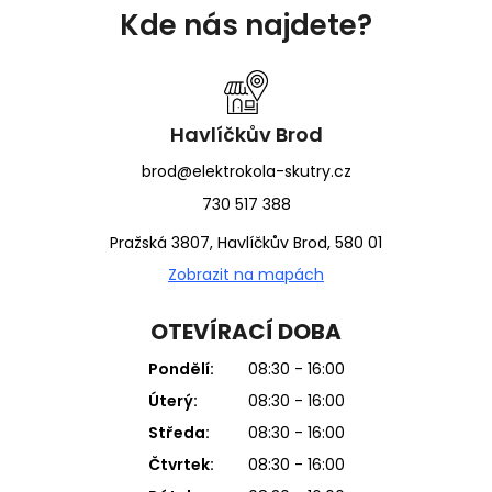
á
Kde nás najdete?
p
a
t
í
Havlíčkův Brod
brod@elektrokola-skutry.cz
730 517 388
Pražská 3807, Havlíčkův Brod, 580 01
Zobrazit na mapách
OTEVÍRACÍ DOBA
Pondělí:
08:30 - 16:00
Úterý:
08:30 - 16:00
Středa:
08:30 - 16:00
Čtvrtek:
08:30 - 16:00