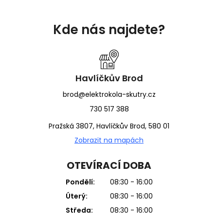
Z
á
Kde nás najdete?
p
a
t
í
Havlíčkův Brod
brod@elektrokola-skutry.cz
730 517 388
Pražská 3807, Havlíčkův Brod, 580 01
Zobrazit na mapách
OTEVÍRACÍ DOBA
Pondělí:
08:30 - 16:00
Úterý:
08:30 - 16:00
Středa:
08:30 - 16:00