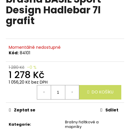
e
je
Design Hadlebar 7l
n
0,0
z
a
grafit
5
j
hvězdiček.
í
t
?
Momentálně nedostupné
Kód:
84101
1 280 Kč
–0 %
1 278 Kč
HLEDAT
1 056,20 Kč bez DPH
Měrná
DO KOŠÍKU
cena:
D
o
Zeptat se
Sdílet
p
o
Brašny řidítkové a
Kategorie
:
r
mapníky