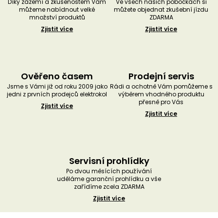
Díky zázemí a zkušenostem Vám
Ve všech našich pobočkách si
můžeme nabídnout velké
můžete objednat zkušební jízdu
množství produktů
ZDARMA
Zjistit více
Zjistit více
Ověřeno časem
Prodejní servis
Jsme s Vámi již od roku 2009 jako
Rádi a ochotně Vám pomůžeme s
jedni z prvních prodejců elektrokol
výběrem vhodného produktu
přesně pro Vás
Zjistit více
Zjistit více
Servisní prohlídky
Po dvou měsících používání
uděláme garanční prohlídku a vše
zařídíme zcela ZDARMA
Zjistit více