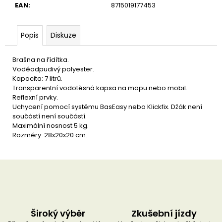
u
EAN
:
8715019177453
č
u
j
Popis
Diskuze
e
m
e
Brašna na řídítka.
Voděodpudivý polyester.
Kapacita: 7 litrů.
Transparentní vodotěsná kapsa na mapu nebo mobil.
Reflexní prvky.
Uchycení pomocí systému BasEasy nebo Klickfix. Džák není
součástí není součástí.
Maximální nosnost 5 kg.
Rozměry: 28x20x20 cm.
Široký výběr
Zkušební jízdy