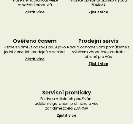
můžeme nabídnout velké
můžete objednat zkušební jízdu
množství produktů
ZDARMA
Zjistit více
Zjistit více
Ověřeno časem
Prodejní servis
Jsme s Vámi již od roku 2009 jako
Rádi a ochotně Vám pomůžeme s
jedni z prvních prodejců elektrokol
výběrem vhodného produktu
přesně pro Vás
Zjistit více
Zjistit více
Servisní prohlídky
Po dvou měsících používání
uděláme garanční prohlídku a vše
zařídíme zcela ZDARMA
Zjistit více