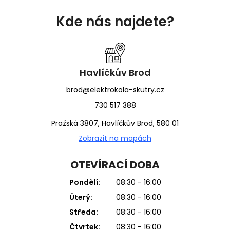
Z
á
Kde nás najdete?
p
a
t
í
Havlíčkův Brod
brod@elektrokola-skutry.cz
730 517 388
Pražská 3807, Havlíčkův Brod, 580 01
Zobrazit na mapách
OTEVÍRACÍ DOBA
Pondělí:
08:30 - 16:00
Úterý:
08:30 - 16:00
Středa:
08:30 - 16:00
Čtvrtek:
08:30 - 16:00