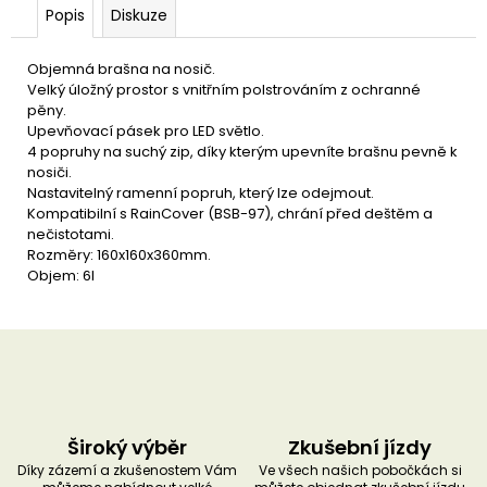
u
Popis
Diskuze
č
u
j
Objemná brašna na nosič.
e
Velký úložný prostor s vnitřním polstrováním z ochranné
m
pěny.
e
Upevňovací pásek pro LED světlo.
4 popruhy na suchý zip, díky kterým upevníte brašnu pevně k
nosiči.
Nastavitelný ramenní popruh, který lze odejmout.
Kompatibilní s RainCover (BSB-97), chrání před deštěm a
nečistotami.
Rozměry: 160x160x360mm.
Objem: 6l
Široký výběr
Zkušební jízdy
Díky zázemí a zkušenostem Vám
Ve všech našich pobočkách si