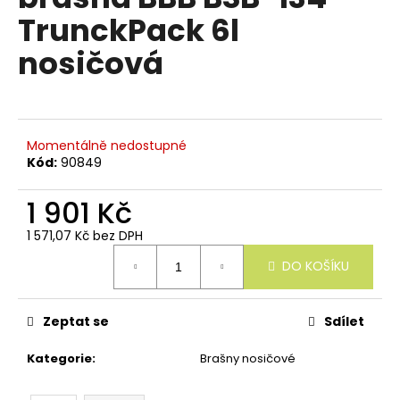
e
je
TrunckPack 6l
n
0,0
z
a
nosičová
5
j
hvězdiček.
í
t
?
Momentálně nedostupné
Kód:
90849
1 901 Kč
1 571,07 Kč bez DPH
HLEDAT
Měrná
DO KOŠÍKU
cena:
D
Zeptat se
Sdílet
o
p
Kategorie
:
Brašny nosičové
o
r