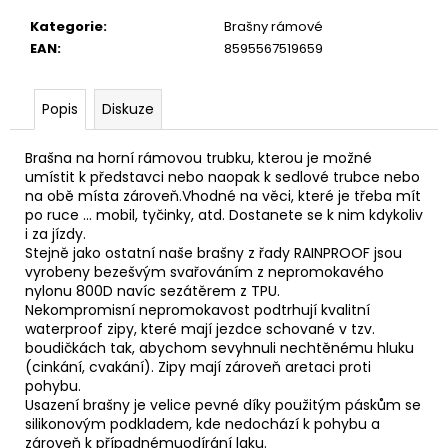
u
č
Kategorie
:
Brašny rámové
u
EAN
:
8595567519659
j
e
m
Popis
Diskuze
e
Brašna na horní rámovou trubku, kterou je možné
umístit k představci nebo naopak k sedlové trubce nebo
na obě místa zároveň.Vhodné na věci, které je třeba mít
po ruce ... mobil, tyčinky, atd. Dostanete se k nim kdykoliv
i za jízdy.
Stejně jako ostatní naše brašny z řady RAINPROOF jsou
vyrobeny bezešvým svařováním z nepromokavého
nylonu 800D navíc sezátěrem z TPU.
Nekompromisní nepromokavost podtrhují kvalitní
waterproof zipy, které mají jezdce schované v tzv.
boudičkách tak, abychom sevyhnuli nechtěnému hluku
(cinkání, cvakání). Zipy mají zároveň aretaci proti
pohybu.
Usazení brašny je velice pevné díky použitým páskům se
silikonovým podkladem, kde nedochází k pohybu a
zároveň k případnémuodírání laku.