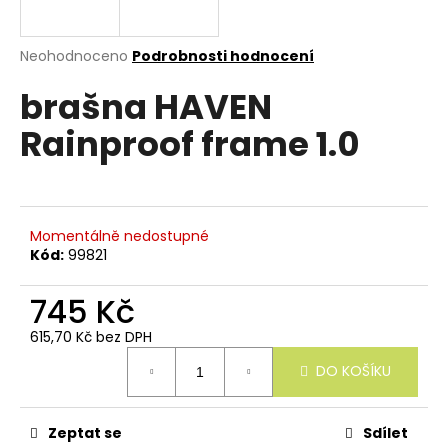
e
n
a
Průměrné
Neohodnoceno
Podrobnosti hodnocení
hodnocení
j
brašna HAVEN
produktu
í
je
Rainproof frame 1.0
0,0
t
z
?
5
hvězdiček.
Momentálně nedostupné
Kód:
99821
HLEDAT
745 Kč
615,70 Kč bez DPH
Měrná
D
DO KOŠÍKU
cena:
o
p
o
r
Zeptat se
Sdílet