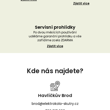
Zjistit více
Servisní prohlídky
Po dvou měsících používání
uděláme garanční prohlídku a vše
zařídíme zcela ZDARMA
Zjistit více
Z
á
Kde nás najdete?
p
a
t
í
Havlíčkův Brod
brod@elektrokola-skutry.cz