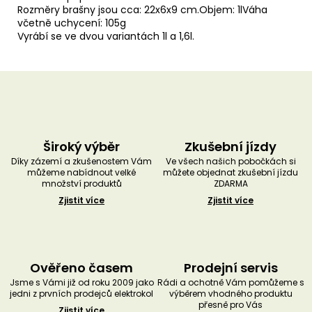
Rozměry brašny jsou cca: 22x6x9 cm.Objem: 1lVáha
včetně uchycení: 105g
Vyrábí se ve dvou variantách 1l a 1,6l.
Široký výběr
Zkušební jízdy
Díky zázemí a zkušenostem Vám
Ve všech našich pobočkách si
můžeme nabídnout velké
můžete objednat zkušební jízdu
množství produktů
ZDARMA
Zjistit více
Zjistit více
Ověřeno časem
Prodejní servis
Jsme s Vámi již od roku 2009 jako
Rádi a ochotně Vám pomůžeme s
jedni z prvních prodejců elektrokol
výběrem vhodného produktu
přesně pro Vás
Zjistit více