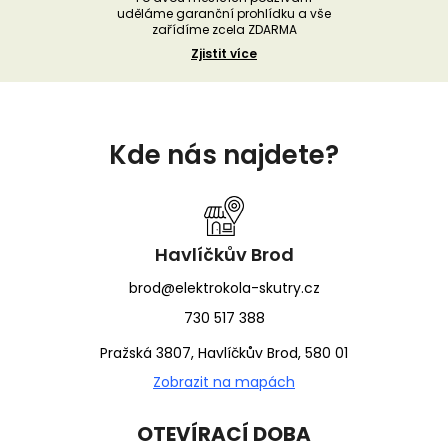
uděláme garanční prohlídku a vše
zařídíme zcela ZDARMA
Zjistit více
Z
á
Kde nás najdete?
p
a
t
í
Havlíčkův Brod
brod@elektrokola-skutry.cz
730 517 388
Pražská 3807, Havlíčkův Brod, 580 01
Zobrazit na mapách
OTEVÍRACÍ DOBA