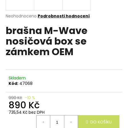
e
n
a
Průměrné
Neohodnoceno
Podrobnosti hodnocení
hodnocení
j
brašna M-Wave
produktu
í
je
nosičová box se
0,0
t
z
?
zámkem OEM
5
hvězdiček.
Skladem
HLEDAT
Kód:
47068
990 Kč
–10 %
890 Kč
D
o
735,54 Kč bez DPH
p
Měrná
o
DO KOŠÍKU
cena:
r