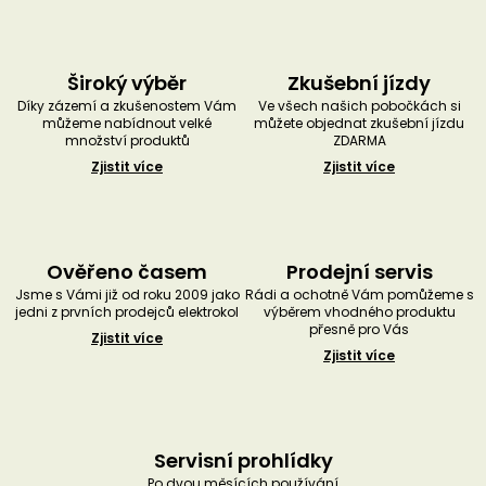
Široký výběr
Zkušební jízdy
Díky zázemí a zkušenostem Vám
Ve všech našich pobočkách si
můžeme nabídnout velké
můžete objednat zkušební jízdu
množství produktů
ZDARMA
Zjistit více
Zjistit více
Ověřeno časem
Prodejní servis
Jsme s Vámi již od roku 2009 jako
Rádi a ochotně Vám pomůžeme s
jedni z prvních prodejců elektrokol
výběrem vhodného produktu
přesně pro Vás
Zjistit více
Zjistit více
Servisní prohlídky
Po dvou měsících používání