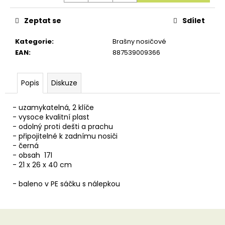
u
č
u
Zeptat se
Sdílet
j
e
Kategorie
:
Brašny nosičové
m
EAN
:
887539009366
e
Popis
Diskuze
- uzamykatelná, 2 klíče
- vysoce kvalitní plast
- odolný proti dešti a prachu
- připojitelné k zadnímu nosiči
- černá
- obsah 17l
- 21 x 26 x 40 cm
- baleno v PE sáčku s nálepkou