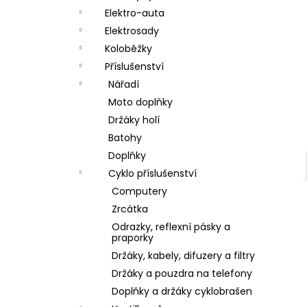
a
Elektro-auta
n
Elektrosady
Koloběžky
e
Příslušenství
l
Nářadí
Moto doplňky
Držáky holí
Batohy
Doplňky
Cyklo příslušenství
Computery
Zrcátka
Odrazky, reflexní pásky a
praporky
Držáky, kabely, difuzery a filtry
Držáky a pouzdra na telefony
Doplňky a držáky cyklobrašen