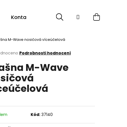
Hledat
Přihlášení
Nákupní
Kontakt
Sport
Cyklistika
ESHOP -
košík
ašna M-Wave nosičová víceúčelová
rné
odnoceno
Podrobnosti hodnocení
cení
ašna M-Wave
ktu
sičová
ceúčelová
ček.
adem
Kód:
37140