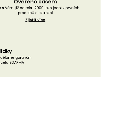
Ověřeno časem
 s Vámi již od roku 2009 jako jedni z prvních
prodejců elektrokol
Zjistit více
lídky
uděláme garanční
 zcela ZDARMA