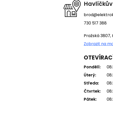
t
Havlíčkův
í
brod@elektrok
730 517 388
Pražská 3807, 
Zobrazit na m
OTEVÍRAC
Pondělí:
08:
Úterý:
08:
Středa:
08:
Čtvrtek:
08:
Pátek:
08: