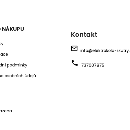
O NÁKUPU
Kontakt
ty
info
@
elektrokola-skutry
mace
dní podmínky
737007875
a osobních údajů
azena.