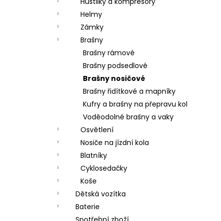
Hustilky a kompresory
Helmy
Zámky
Brašny
Brašny rámové
Brašny podsedlové
Brašny nosičové
Brašny řidítkové a mapníky
Kufry a brašny na přepravu kol
Voděodolné brašny a vaky
Osvětlení
Nosiče na jízdní kola
Blatníky
Cyklosedačky
Koše
Dětská vozítka
Baterie
Spotřební zboží