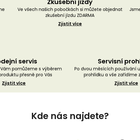
Zkušební jízdy
me
Ve všech našich pobočkách si můžete objednat
Jsme
zkušební jízdu ZDARMA
Zjistit více
dejní servis
Servisní proh
ě Vám pomůžeme s výběrem
Po dvou měsících používání 
roduktu přesně pro Vás
prohlídku a vše zařídíme
Zjistit více
Zjistit více
Kde nás najdete?