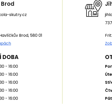
 Brod
Ji
ola-skutry.cz
jih
737
Havlíčkův Brod, 580 01
Fri
apách
Zob
Í DOBA
OT
30 - 16:00
Pon
30 - 16:00
Úte
30 - 16:00
Stř
30 - 16:00
Čtv
30 - 16:00
Pát