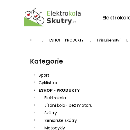
K
Přejít
na
o
obsah
Zpět
Zpět
Elektrokol
š
do
do
í
obchodu
obchodu
k
Domů
ESHOP - PRODUKTY
Příslušenství
P
o
Kategorie
Přeskočit
s
kategorie
t
Sport
r
Cyklistika
ESHOP - PRODUKTY
a
Elektrokola
n
Jízdní kola- bez motoru
n
Skútry
í
Seniorské skútry
p
Motocykly