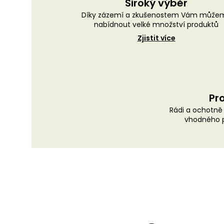
Široký výběr
Díky zázemí a zkušenostem Vám může
nabídnout velké množství produktů
Zjistit více
Pro
Rádi a ochotn
vhodného p
Z
á
p
a