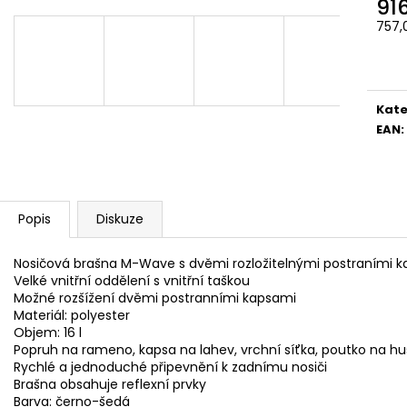
91
757,
Měr
cena
Kate
EAN
:
Popis
Diskuze
Nosičová brašna M-Wave s dvěmi rozložitelnými postraními 
Velké vnitřní oddělení s vnitřní taškou
Možné rozšížení dvěmi postranními kapsami
Materiál: polyester
Objem: 16 l
Popruh na rameno, kapsa na lahev, vrchní síťka, poutko na hus
Rychlé a jednoduché připevnění k zadnímu nosiči
Brašna obsahuje reflexní prvky
Barva: černo-šedá