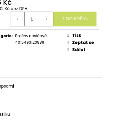
6 Kč
02 Kč bez DPH
ná
DO KOŠÍKU
:
Tisk
gorie
:
Brašny nosičové
4015493120889
Zeptat se
Sdílet
kapsami
tilku