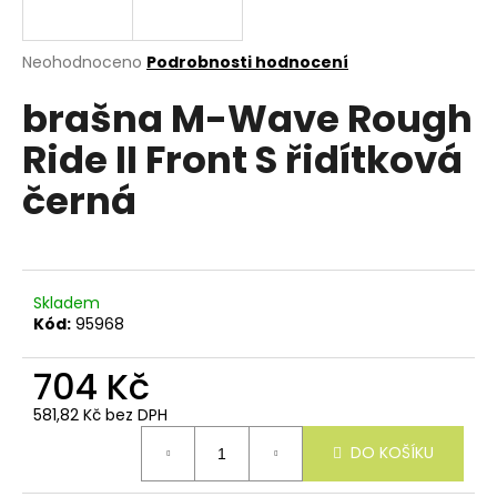
e
n
a
Průměrné
Neohodnoceno
Podrobnosti hodnocení
hodnocení
j
brašna M-Wave Rough
produktu
í
je
Ride II Front S řidítková
0,0
t
z
?
černá
5
hvězdiček.
Skladem
HLEDAT
Kód:
95968
704 Kč
D
581,82 Kč bez DPH
o
Měrná
p
DO KOŠÍKU
cena:
o
r