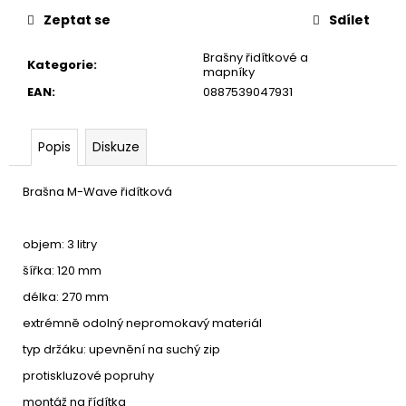
u
č
Zeptat se
Sdílet
u
j
Brašny řidítkové a
Kategorie
:
e
mapníky
m
EAN
:
0887539047931
e
Popis
Diskuze
Brašna M-Wave řidítková
objem: 3 litry
šířka: 120 mm
délka: 270 mm
extrémně odolný nepromokavý materiál
typ držáku: upevnění na suchý zip
protiskluzové popruhy
montáž na řídítka