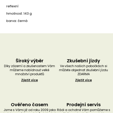
reflexní
hmotnost: 143 g
barva: černá
Široký výběr
Zkušební jízdy
Díky zázemí a zkušenostem Vám
Ve všech našich pobočkách si
můžeme nabídnout velké
můžete objednat zkušební jízdu
množství produktů
ZDARMA
Zjistit více
Zjistit více
Ověřeno časem
Prodejní servis
Jsme s Vámi již od roku 2009 jako
Rádi a ochotně Vám pomůžeme s