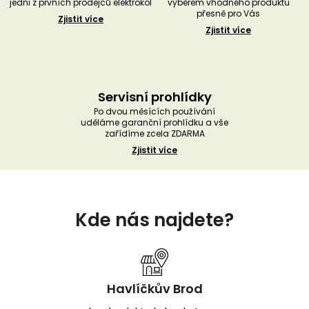
jedni z prvních prodejců elektrokol
výběrem vhodného produktu
přesně pro Vás
Zjistit více
Zjistit více
Servisní prohlídky
Po dvou měsících používání
uděláme garanční prohlídku a vše
zařídíme zcela ZDARMA
Zjistit více
Z
á
Kde nás najdete?
p
a
t
í
Havlíčkův Brod