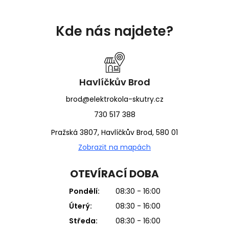
Z
á
Kde nás najdete?
p
a
t
í
Havlíčkův Brod
brod@elektrokola-skutry.cz
730 517 388
Pražská 3807, Havlíčkův Brod, 580 01
Zobrazit na mapách
OTEVÍRACÍ DOBA
Pondělí:
08:30 - 16:00
Úterý:
08:30 - 16:00
Středa:
08:30 - 16:00