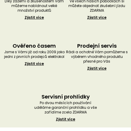
Díky zázemí a zkušenostem Vám
Ve všech našich pobočkách si
můžeme nabídnout velké
můžete objednat zkušební jízdu
množství produktů
ZDARMA
Zjistit více
Zjistit více
Ověřeno časem
Prodejní servis
Jsme s Vámi již od roku 2009 jako
Rádi a ochotně Vám pomůžeme s
jedni z prvních prodejců elektrokol
výběrem vhodného produktu
přesně pro Vás
Zjistit více
Zjistit více
Servisní prohlídky
Po dvou měsících používání
uděláme garanční prohlídku a vše
zařídíme zcela ZDARMA
Zjistit více