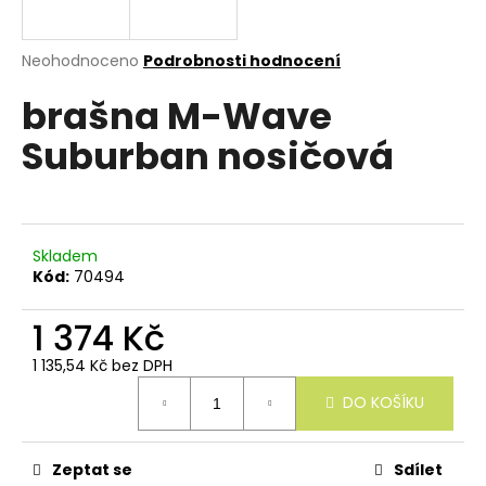
e
n
a
Průměrné
Neohodnoceno
Podrobnosti hodnocení
hodnocení
j
brašna M-Wave
produktu
í
je
Suburban nosičová
0,0
t
z
?
5
hvězdiček.
Skladem
Kód:
70494
HLEDAT
1 374 Kč
1 135,54 Kč bez DPH
Měrná
D
DO KOŠÍKU
cena:
o
p
o
r
Zeptat se
Sdílet