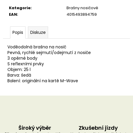
u
č
Kategorie
:
Brašny nosičové
u
EAN
:
4015493894759
j
e
m
Popis
Diskuze
e
Voděodolná brašna na nosič
Pevná, rychlé sejmutí/odejmutí z nosiče
3 opěrné body
S reflexními prvky
Objem: 25 l
Barva: šedá
Balení: originální na kartě M-Wave
Široký výběr
Zkušební jízdy