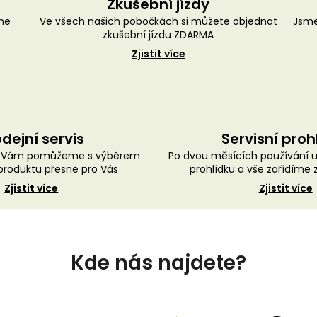
Zkušební jízdy
me
Ve všech našich pobočkách si můžete objednat
Jsme
zkušební jízdu ZDARMA
Zjistit více
dejní servis
Servisní proh
ě Vám pomůžeme s výběrem
Po dvou měsících používání 
roduktu přesně pro Vás
prohlídku a vše zařídíme
Zjistit více
Zjistit více
Kde nás najdete?