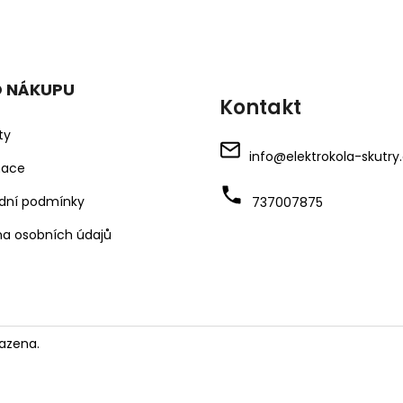
O NÁKUPU
Kontakt
ty
info
@
elektrokola-skutry
mace
dní podmínky
737007875
a osobních údajů
azena.