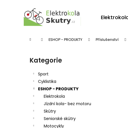
K
Přejít
na
o
obsah
Zpět
Zpět
Elektrokol
š
do
do
í
obchodu
obchodu
k
Domů
ESHOP - PRODUKTY
Příslušenství
P
o
Kategorie
Přeskočit
s
kategorie
t
Sport
r
Cyklistika
ESHOP - PRODUKTY
a
Elektrokola
n
Jízdní kola- bez motoru
n
Skútry
í
Seniorské skútry
p
Motocykly