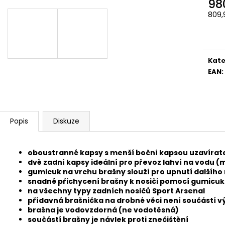
98
809,
Měr
cena
Kate
EAN
:
Popis
Diskuze
oboustranné kapsy s menší boční kapsou uzavírat
dvě zadní kapsy ideální pro převoz lahví na vodu (ma
gumicuk na vrchu brašny slouží pro upnutí dalšího
snadné přichycení brašny k nosiči pomocí gumicu
na všechny typy zadních nosičů Sport Arsenal
přídavná brašnička na drobné věci není součástí v
brašna je vodovzdorná (ne vodotěsná)
součástí brašny je návlek proti znečištění