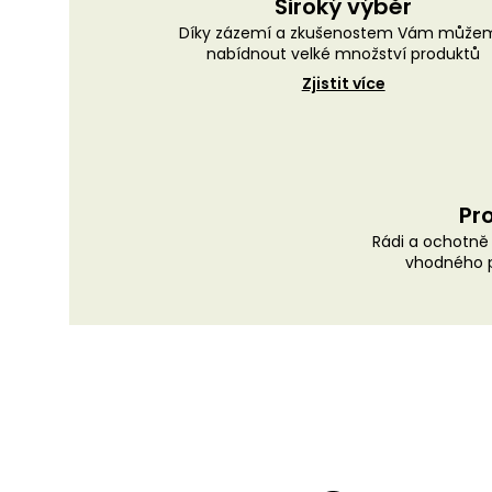
Široký výběr
Díky zázemí a zkušenostem Vám může
nabídnout velké množství produktů
Zjistit více
Pro
Rádi a ochotn
vhodného p
Z
á
p
a