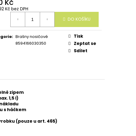
0 Kč
92 Kč bez DPH
ná
DO KOŠÍKU
:
Tisk
gorie
:
Brašny nosičové
8594166030350
Zeptat se
Sdílet
elné zipem
x. 1,5 l)
 nákladu
ku s háčkem
ýrobku (pouze u art. 465)