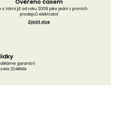
Ověřeno časem
 s Vámi již od roku 2009 jako jedni z prvních
prodejců elektrokol
Zjistit více
lídky
uděláme garanční
 zcela ZDARMA