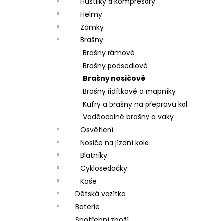
Hustilky a kompresory
Helmy
Zámky
Brašny
Brašny rámové
Brašny podsedlové
Brašny nosičové
Brašny řidítkové a mapníky
Kufry a brašny na přepravu kol
Voděodolné brašny a vaky
Osvětlení
Nosiče na jízdní kola
Blatníky
Cyklosedačky
Koše
Dětská vozítka
Baterie
Spotřební zboží