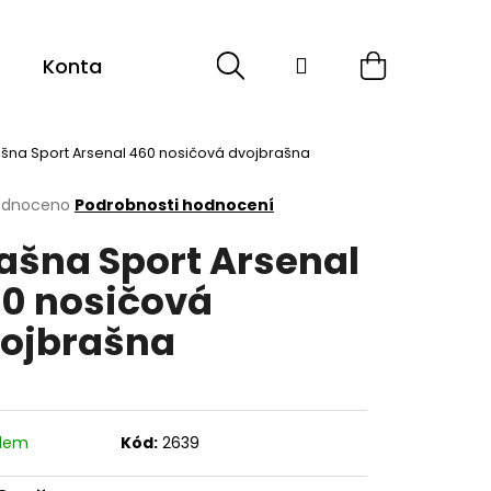
Hledat
Přihlášení
Nákupní
Kontakt
Sport
Cyklistika
ESHOP -
košík
šna Sport Arsenal 460 nosičová dvojbrašna
rné
odnoceno
Podrobnosti hodnocení
cení
ašna Sport Arsenal
ktu
0 nosičová
ojbrašna
ček.
adem
Kód:
2639