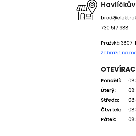
t
Havlíčkův
í
brod@elektrok
730 517 388
Pražská 3807, 
Zobrazit na m
OTEVÍRAC
Pondělí:
08:
Úterý:
08:
Středa:
08:
Čtvrtek:
08:
Pátek:
08: