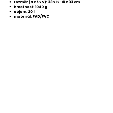
rozměr (d x š x v): 33 x 12-18 x 33 cm
hmotnost: 1040 g
objem: 20 l
materiál: PAD/PVC