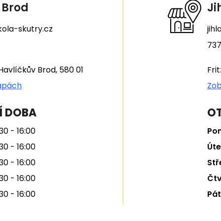
 Brod
Ji
ola-skutry.cz
jih
737
Havlíčkův Brod, 580 01
Fri
apách
Zob
Í DOBA
OT
30 - 16:00
Pon
30 - 16:00
Úte
30 - 16:00
Stř
30 - 16:00
Čtv
30 - 16:00
Pát