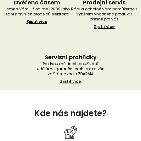
Ověřeno časem
Prodejní servis
Jsme s Vámi již od roku 2009 jako
Rádi a ochotně Vám pomůžeme s
jedni z prvních prodejců elektrokol
výběrem vhodného produktu
přesně pro Vás
Zjistit více
Zjistit více
Servisní prohlídky
Po dvou měsících používání
uděláme garanční prohlídku a vše
zařídíme zcela ZDARMA
Zjistit více
Z
á
Kde nás najdete?
p
a
t