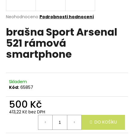
e
n
a
Průměrné
Neohodnoceno
Podrobnosti hodnocení
hodnocení
j
brašna Sport Arsenal
produktu
í
je
521 rámová
0,0
t
z
?
smartphone
5
hvězdiček.
Skladem
HLEDAT
Kód:
65857
500 Kč
D
413,22 Kč bez DPH
o
Měrná
p
DO KOŠÍKU
cena:
o
r