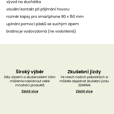
vývod na sluchátka
vizuální kontakt při přijímání hovoru
rozměr kapsy pro smartphone 80 x 150 mm
upínání pomocí pásků se suchým zipem
brašna je vodovzdorná (ne vodotěsná)
Široký výběr
Zkušební jízdy
Díky zázemí a zkušenostem Vám
Ve všech našich pobočkách si
můžeme nabídnout velké
můžete objednat zkušební jízdu
množství produktů
ZDARMA
Zjistit více
Zjistit více