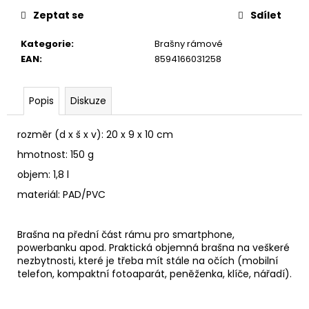
u
č
Zeptat se
Sdílet
u
j
Kategorie
:
Brašny rámové
e
EAN
:
8594166031258
m
e
Popis
Diskuze
rozměr (d x š x v): 20 x 9 x 10 cm
hmotnost: 150 g
objem: 1,8 l
materiál: PAD/PVC
Brašna na přední část rámu pro smartphone,
powerbanku apod. Praktická objemná brašna na veškeré
nezbytnosti, které je třeba mít stále na očích (mobilní
telefon, kompaktní fotoaparát, peněženka, klíče, nářadí).