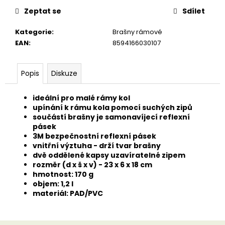
u
č
Zeptat se
Sdílet
u
j
Kategorie
:
Brašny rámové
e
EAN
:
8594166030107
m
e
Popis
Diskuze
ideální pro malé rámy kol
upínání k rámu kola pomocí suchých zipů
součástí brašny je samonavíjecí reflexní
pásek
3M bezpečnostní reflexní pásek
vnitřní výztuha - drží tvar brašny
dvě oddělené kapsy uzavíratelné zipem
rozměr (d x š x v) - 23 x 6 x 18 cm
hmotnost: 170 g
objem: 1,2 l
materiál: PAD/PVC