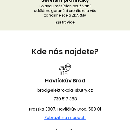
Po dvou měsících používání
uděláme garanční prohlídku a vše
zařídíme zcela ZDARMA
Zjistit více
Z
á
Kde nás najdete?
p
a
t
í
Havlíčkův Brod
brod@elektrokola-skutry.cz
730 517 388
Pražská 3807, Havlíčkův Brod, 580 01
Zobrazit na mapách