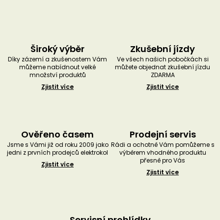
Široký výběr
Zkušební jízdy
Díky zázemí a zkušenostem Vám
Ve všech našich pobočkách si
můžeme nabídnout velké
můžete objednat zkušební jízdu
množství produktů
ZDARMA
Zjistit více
Zjistit více
Ověřeno časem
Prodejní servis
Jsme s Vámi již od roku 2009 jako
Rádi a ochotně Vám pomůžeme s
jedni z prvních prodejců elektrokol
výběrem vhodného produktu
přesně pro Vás
Zjistit více
Zjistit více
Servisní prohlídky