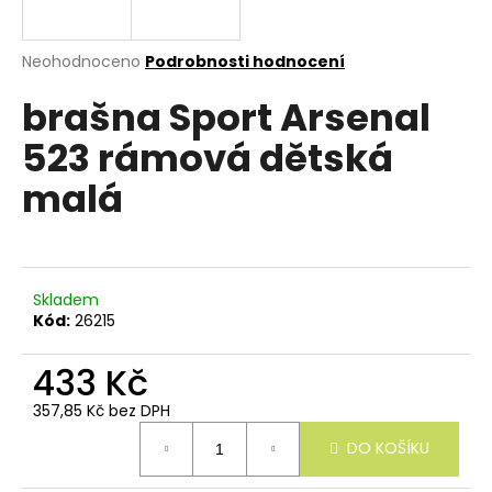
e
n
a
Průměrné
Neohodnoceno
Podrobnosti hodnocení
hodnocení
j
brašna Sport Arsenal
produktu
í
je
523 rámová dětská
0,0
t
z
?
malá
5
hvězdiček.
Skladem
HLEDAT
Kód:
26215
433 Kč
D
357,85 Kč bez DPH
o
Měrná
p
DO KOŠÍKU
cena:
o
r